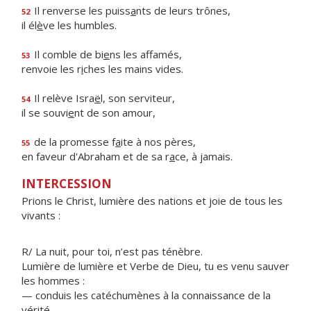
Il renverse les puiss
a
nts de leurs trônes,
52
il él
è
ve les humbles.
Il comble de bi
e
ns les affamés,
53
renvoie les r
i
ches les mains vides.
Il relève Isra
ë
l, son serviteur,
54
il se souvi
e
nt de son amour,
de la promesse f
a
ite à nos pères,
55
en faveur d'Abraham et de sa r
a
ce, à jamais.
INTERCESSION
Prions le Christ, lumière des nations et joie de tous les
vivants :
R/ La nuit, pour toi, n’est pas ténèbre.
Lumière de lumière et Verbe de Dieu, tu es venu sauver
les hommes :
— conduis les catéchumènes à la connaissance de la
vérité.