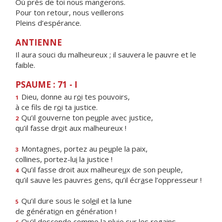
Où près de toi nous mangerons.
Pour ton retour, nous veillerons
Pleins d’espérance.
ANTIENNE
Il aura souci du malheureux ; il sauvera le pauvre et le
faible.
PSAUME : 71 - I
Dieu, donne au r
o
i tes pouvoirs,
1
à ce fils de r
o
i ta justice.
Qu’il gouverne ton pe
u
ple avec justice,
2
qu’il fasse dr
o
it aux malheureux !
Montagnes, portez au pe
u
ple la paix,
3
collines, portez-lu
i
la justice !
Qu’il fasse droit aux malheure
u
x de son peuple,
4
qu’il sauve les pauvres gens, qu’il écr
a
se l’oppresseur !
Qu’il dure sous le sol
e
il et la lune
5
de générati
o
n en génération !
Qu’il descende comme la plu
i
e sur les regains,