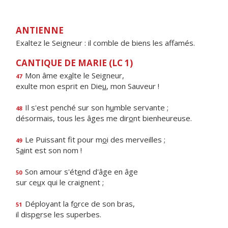
ANTIENNE
Exaltez le Seigneur : il comble de biens les affamés.
CANTIQUE DE MARIE (LC 1)
Mon âme ex
a
lte le Seigneur,
47
exulte mon esprit en Die
u
, mon Sauveur !
Il s'est penché sur son h
u
mble servante ;
48
désormais, tous les âges me dir
o
nt bienheureuse.
Le Puissant fit pour m
o
i des merveilles ;
49
S
a
int est son nom !
Son amour s'ét
e
nd d'âge en âge
50
sur ce
u
x qui le craignent ;
Déployant la f
o
rce de son bras,
51
il disp
e
rse les superbes.