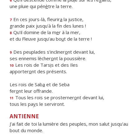
6
une pluie qui pén
è
tre la terre.
En ces jours-là, fleurir
a
la justice,
7
grande paix jusqu’à la f
n des lunes !
Qu’il domine de la m
e
r à la mer,
8
et du Fleuve jusqu’au bo
u
t de la terre !
Des peuplades s’incliner
o
nt devant lui,
9
ses ennemis lècher
o
nt la poussière.
Les rois de Tars
i
s et des Iles
10
apporter
o
nt des présents.
Les rois de Sab
a
et de Seba
fer
o
nt leur offrande.
Tous les rois se prosterner
o
nt devant lui,
11
tous les pa
y
s le serviront.
ANTIENNE
J’ai fait de toi la lumière des peuples, mon salut jusqu’au
bout du monde.