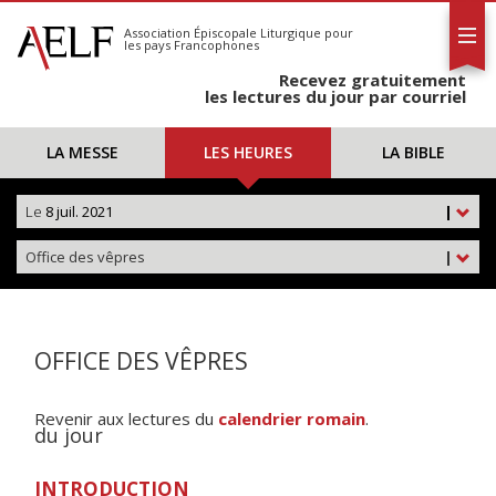
L'AELF
S'abonner
Association Épiscopale Liturgique
pour
les pays Francophones
Calendrier
Recevez gratuitement
Contact
les lectures du jour par courriel
LA MESSE
LES HEURES
LA BIBLE
Le
8 juil. 2021
|
Office des vêpres
|
OFFICE DES VÊPRES
Revenir aux lectures du
calendrier romain
.
du jour
INTRODUCTION