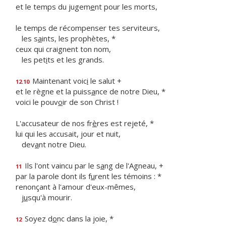
et le temps du jugem
e
nt pour les morts,
le temps de récompenser tes serviteurs,
les s
a
ints, les prophètes, *
ceux qui craignent ton nom,
les pet
i
ts et les grands.
Maintenant voic
i
le salut +
12.10
et le règne et la puiss
a
nce de notre Dieu, *
voici le pouv
o
ir de son Christ !
L'accusateur de nos fr
è
res est rejeté, *
lui qui les accusait, jour et nuit,
dev
a
nt notre Dieu.
Ils l'ont vaincu par le s
a
ng de l'Agneau, +
11
par la parole dont ils f
u
rent les témoins : *
renonçant à l'amour d'eux-mêmes,
j
u
squ'à mourir.
Soyez d
o
nc dans la joie, *
12