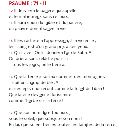
PSAUME : 71 - II
Il délivrera le pa
u
vre qui appelle
12
et le malheure
u
x sans recours.
Il aura souci du f
a
ible et du pauvre,
13
du pauvre dont il sa
u
ve la vie.
Il les rachète à l’oppressi
o
n, à la violence ;
14
leur sang est d’un grand pr
i
x à ses yeux.
Qu’il vive ! On lui donnera l’
o
r de Saba. *
15
On priera sans relâche pour lui ;
tous les jo
u
rs, on le bénira.
Que la terre jusqu’au sommet des montagnes
16
soit un ch
a
mp de blé : *
et ses épis onduleront comme la for
ê
t du Liban !
Que la ville devi
e
nne florissante
comme l’h
e
rbe sur la terre !
Que son nom d
u
re toujours ;
17
sous le soleil, que subs
i
ste son nom !
En lui, que soient bénies toutes les fam
i
lles de la terre ;