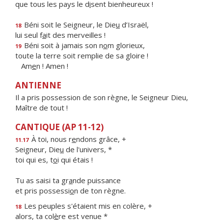
que tous les pays le d
i
sent bienheureux !
Béni soit le Seigneur, le Die
u
d’Israël,
18
lui seul f
a
it des merveilles !
Béni soit à jamais son n
o
m glorieux,
19
toute la terre soit remplie de sa gloire !
Am
e
n ! Amen !
ANTIENNE
Il a pris possession de son règne, le Seigneur Dieu,
Maître de tout !
CANTIQUE (AP 11-12)
À toi, nous r
e
ndons grâce, +
11.17
Seigneur, Die
u
de l'univers, *
toi qui es, t
o
i qui étais !
Tu as saisi ta gr
a
nde puissance
et pris possessi
o
n de ton règne.
Les peuples s'étaient mis en colère, +
18
alors, ta col
è
re est venue *