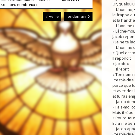
Or, quelqu’un
s sont peu nombreux »
L’homme, voy
le frappa au
veille
lendemain
et la hanche
L’homme di
« Lâche-moi, 
Jacob répond
« Je ne te lâ
L’homme d
« Quel est t
Il répondit :
« Jacob. »
Il reprit :
« Ton nom ne
(c’est-à-dire 
parce que tu
et avec des
et tu l’as em
Jacob dema
« Fais-moi co
Mais il répon
« Pourquoi 
Et là il le bén
Jacob appel
(c’est-à-dire