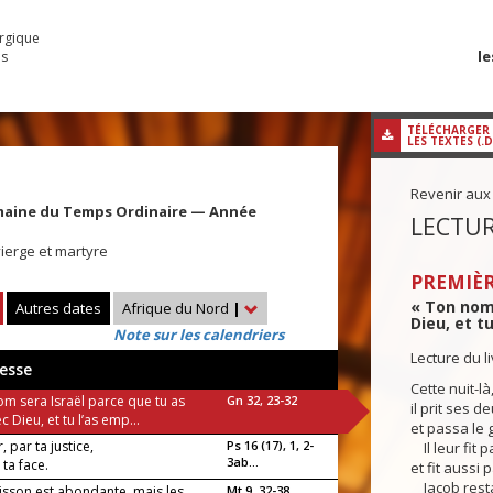
urgique
le
es
TÉLÉCHARGER
LES TEXTES (.
Revenir aux
maine du Temps Ordinaire — Année
LECTUR
vierge et martyre
PREMIÈR
« Ton nom 
Autres dates
Afrique du Nord
|
Dieu, et t
Note sur les calendriers
Lecture du l
esse
Cette nuit-là
om sera Israël parce que tu as
Gn 32, 23-32
il prit ses 
ec Dieu, et tu l’as emp...
et passa le
, par ta justice,
Ps 16 (17), 1, 2-
Il leur fit p
3ab...
 ta face.
et fit aussi 
Jacob resta
isson est abondante, mais les
Mt 9, 32-38