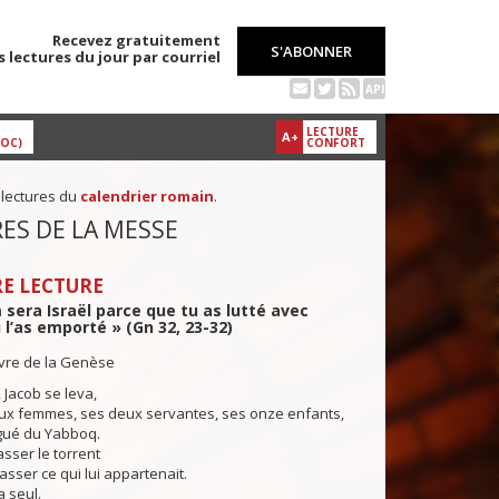
Recevez gratuitement
S'ABONNER
s lectures du jour par courriel
API
LECTURE
A+
DOC)
CONFORT
 lectures du
calendrier romain
.
ES DE LA MESSE
E LECTURE
sera Israël parce que tu as lutté avec
u l’as emporté » (Gn 32, 23-32)
ivre de la Genèse
, Jacob se leva,
deux femmes, ses deux servantes, ses onze enfants,
 gué du Yabboq.
asser le torrent
passer ce qui lui appartenait.
 seul.