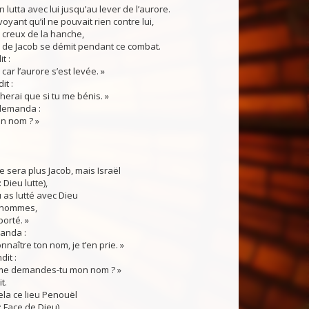
 lutta avec lui jusqu’au lever de l’aurore.
ant qu’il ne pouvait rien contre lui,
 creux de la hanche,
 de Jacob se démit pendant ce combat.
t :
car l’aurore s’est levée. »
it :
cherai que si tu me bénis. »
emanda :
on nom ? »
 sera plus Jacob, mais Israël
: Dieu lutte),
 as lutté avec Dieu
 hommes,
porté. »
nda :
nnaître ton nom, je t’en prie. »
dit :
me demandes-tu mon nom ? »
it.
a ce lieu Penouël
 : Face de Dieu),