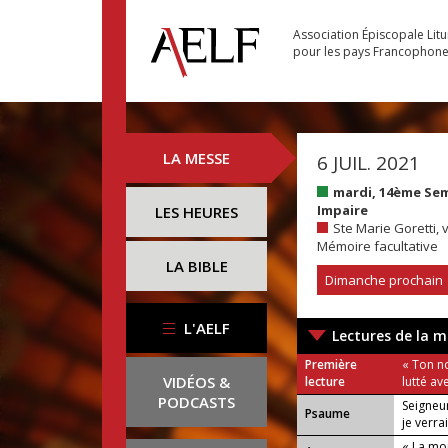
Association Épiscopale Lit
pour les pays Francophon
LA MESSE
6 JUIL. 2021
mardi, 14ème Se
Impaire
LES HEURES
Ste Marie Goretti, 
Mémoire facultative
LA BIBLE
Dimanche prochain
L'AELF
Lectures de la m
Première
« Ton n
VIDÉOS &
lecture
lutté av
PODCASTS
Seigneur
Psaume
je verrai
« La mo