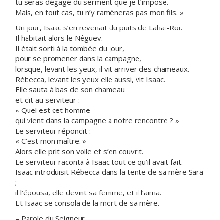
tu seras dégagé du serment que je t’impose.
Mais, en tout cas, tu n’y ramèneras pas mon fils. »
Un jour, Isaac s’en revenait du puits de Lahaï-Roï.
Il habitait alors le Néguev.
Il était sorti à la tombée du jour,
pour se promener dans la campagne,
lorsque, levant les yeux, il vit arriver des chameaux.
Rébecca, levant les yeux elle aussi, vit Isaac.
Elle sauta à bas de son chameau
et dit au serviteur :
« Quel est cet homme
qui vient dans la campagne à notre rencontre ? »
Le serviteur répondit :
« C’est mon maître. »
Alors elle prit son voile et s’en couvrit.
Le serviteur raconta à Isaac tout ce qu’il avait fait.
Isaac introduisit Rébecca dans la tente de sa mère Sara
;
il l’épousa, elle devint sa femme, et il l’aima.
Et Isaac se consola de la mort de sa mère.
– Parole du Seigneur.