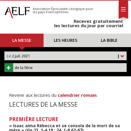
L'AELF
S'abonner
Association Épiscopale Liturgique
pour
les pays Francophones
Calendrier
Recevez gratuitement
Contact
les lectures du jour par courriel
LA MESSE
LES HEURES
LA BIBLE
Le
2 juil. 2021
|
de la férie
Revenir aux lectures du
calendrier romain
.
LECTURES DE LA MESSE
PREMIÈRE LECTURE
« Isaac aima Rébecca et se consola de la mort de sa
mère » (Gn 23, 1-4.19 ; 24, 1-8.62-67)