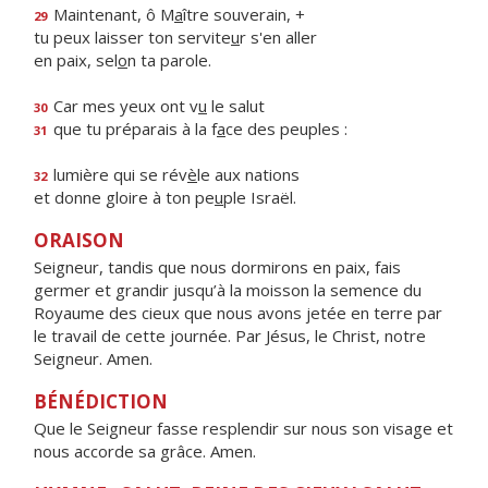
Maintenant, ô M
a
ître souverain, +
29
tu peux laisser ton servite
u
r s'en aller
en paix, sel
o
n ta parole.
Car mes yeux ont v
u
le salut
30
que tu préparais à la f
a
ce des peuples :
31
lumière qui se rév
è
le aux nations
32
et donne gloire à ton pe
u
ple Israël.
ORAISON
Seigneur, tandis que nous dormirons en paix, fais
germer et grandir jusqu’à la moisson la semence du
Royaume des cieux que nous avons jetée en terre par
le travail de cette journée. Par Jésus, le Christ, notre
Seigneur. Amen.
BÉNÉDICTION
Que le Seigneur fasse resplendir sur nous son visage et
nous accorde sa grâce. Amen.