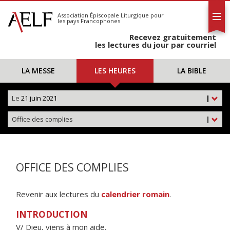
L'AELF
S'abonner
Association Épiscopale Liturgique
pour
les pays Francophones
Calendrier
Recevez gratuitement
Contact
les lectures du jour par courriel
LA MESSE
LES HEURES
LA BIBLE
Le
21 juin 2021
|
Office des complies
|
OFFICE DES COMPLIES
Revenir aux lectures du
calendrier romain
.
INTRODUCTION
V/ Dieu, viens à mon aide,