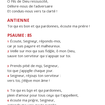
Ô Fils de Dieu ressuscité,
Délivre-nous de l'adversaire
Et conduis-nous vers ta clarté !
ANTIENNE
Toi qui es bon et qui pardonnes, écoute ma prière !
PSAUME : 85
Écoute, Seigne
u
r, réponds-moi,
1
car je suis pa
u
vre et malheureux.
Veille sur moi qui suis fid
è
le, ô mon Dieu,
2
sauve ton serviteur qui s’appu
i
e sur toi.
Prends pitié de m
o
i, Seigneur,
3
toi que j’app
e
lle chaque jour.
Seigneur, réjou
i
s ton serviteur :
4
vers toi, j’él
è
ve mon âme !
Toi qui es b
o
n et qui pardonnes,
5
plein d’amour pour tous ce
u
x qui t’appellent,
écoute ma pri
è
re, Seigneur,
6