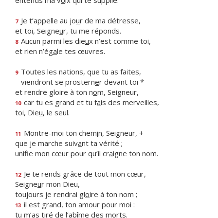
entends ma v
o
ix qui te supplie.
Je t’appelle au jo
u
r de ma détresse,
7
et toi, Seigne
u
r, tu me réponds.
Aucun parmi les die
u
x n’est comme toi,
8
et rien n’ég
a
le tes œuvres.
Toutes les nations, que tu as faites,
9
viendront se prostern
e
r devant toi *
et rendre gloire à ton n
o
m, Seigneur,
car tu es grand et tu f
a
is des merveilles,
10
toi, Die
u
, le seul.
Montre-moi ton chem
i
n, Seigneur, +
11
que je marche suiv
a
nt ta vérité ;
unifie mon cœur pour qu’il cr
a
igne ton nom.
Je te rends grâce de tout mon cœur,
12
Seigne
u
r mon Dieu,
toujours je rendrai gl
o
ire à ton nom ;
il est grand, ton amo
u
r pour moi :
13
tu m’as tiré de l’ab
î
me des morts.