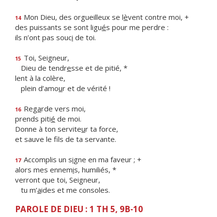
Mon Dieu, des orgueilleux se l
è
vent contre moi, +
14
des puissants se sont ligu
é
s pour me perdre :
ils n’ont pas souc
i
de toi.
Toi, Seigneur,
15
Dieu de tendr
e
sse et de pitié, *
lent à la colère,
plein d’amo
u
r et de vérité !
Reg
a
rde vers moi,
16
prends piti
é
de moi.
Donne à ton servite
u
r ta force,
et sauve le f
ls de ta servante.
Accomplis un s
i
gne en ma faveur ; +
17
alors mes ennem
i
s, humiliés, *
verront que toi, Seigneur,
tu m’
a
ides et me consoles.
PAROLE DE DIEU : 1 TH 5, 9B-10