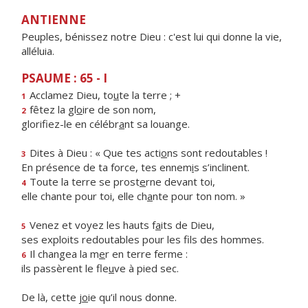
ANTIENNE
Peuples, bénissez notre Dieu : c'est lui qui donne la vie,
alléluia.
PSAUME : 65 - I
Acclamez Dieu, to
u
te la terre ; +
1
fêtez la gl
o
ire de son nom,
2
glorifiez-le en célébr
a
nt sa louange.
Dites à Dieu : « Que tes acti
o
ns sont redoutables !
3
En présence de ta force, tes ennem
i
s s’inclinent.
Toute la terre se prost
e
rne devant toi,
4
elle chante pour toi, elle ch
a
nte pour ton nom. »
Venez et voyez les hauts f
a
its de Dieu,
5
ses exploits redoutables pour les f
ls des hommes.
Il changea la m
e
r en terre ferme :
6
ils passèrent le fle
u
ve à pied sec.
De là, cette j
o
ie qu’il nous donne.