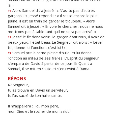
là. »
Alors Samuel dit à Jessé : « N’as-tu pas d’autres
11
garçons ? » Jessé répondit : « Il reste encore le plus
jeune, il est en train de garder le troupeau. » Alors
Samuel dit à Jessé : « Envoie-le chercher : nous ne nous
mettrons pas à table tant qu’il ne sera pas arrivé. »
Jessé le fit donc venir : le garçon était roux, il avait de
12
beaux yeux, il était beau. Le Seigneur dit alors : « Lève-
toi, donne-lui l’onction : c’est lui ! »
Samuel prit la corne pleine d’huile, et lui donna
13
l’onction au milieu de ses frères. L’Esprit du Seigneur
s’empara de David à partir de ce jour-là. Quant à
Samuel, il se mit en route et s’en revint à Rama.
RÉPONS
R/ Seigneur,
tu as trouvé en David un serviteur,
tu l'as sacré de ton huile sainte.
Il m'appellera : Toi, mon père,
mon Dieu et le rocher de mon salut.