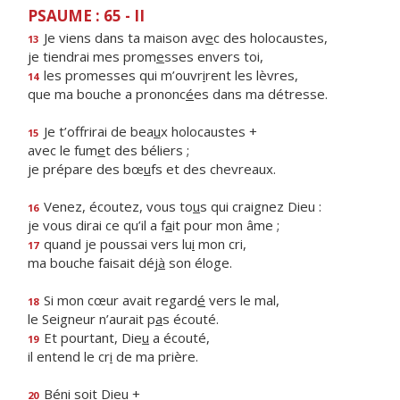
PSAUME : 65 - II
Je viens dans ta maison av
e
c des holocaustes,
13
je tiendrai mes prom
e
sses envers toi,
les promesses qui m’ouvr
i
rent les lèvres,
14
que ma bouche a prononc
é
es dans ma détresse.
Je t’offrirai de bea
u
x holocaustes +
15
avec le fum
e
t des béliers ;
je prépare des bœ
u
fs et des chevreaux.
Venez, écoutez, vous to
u
s qui craignez Dieu :
16
je vous dirai ce qu’il a f
a
it pour mon âme ;
quand je poussai vers lu
i
mon cri,
17
ma bouche faisait déj
à
son éloge.
Si mon cœur avait regard
é
vers le mal,
18
le Seigneur n’aurait p
a
s écouté.
Et pourtant, Die
u
a écouté,
19
il entend le cr
i
de ma prière.
Bén
i
soit Dieu +
20