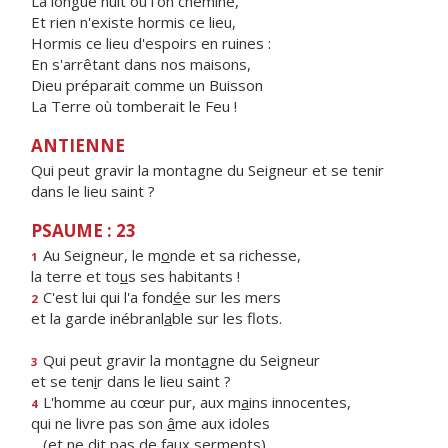
La longue nuit où l'on chemine,
Et rien n'existe hormis ce lieu,
Hormis ce lieu d'espoirs en ruines :
En s'arrêtant dans nos maisons,
Dieu préparait comme un Buisson
La Terre où tomberait le Feu !
ANTIENNE
Qui peut gravir la montagne du Seigneur et se tenir
dans le lieu saint ?
PSAUME : 23
Au Seigneur, le m
o
nde et sa richesse,
1
la terre et to
u
s ses habitants !
C'est lui qui l'a fond
é
e sur les mers
2
et la garde inébranl
a
ble sur les flots.
Qui peut gravir la mont
a
gne du Seigneur
3
et se ten
i
r dans le lieu saint ?
L'homme au cœur pur, aux m
a
ins innocentes,
4
qui ne livre pas son
â
me aux idoles
(et ne dit p
a
s de faux serments).