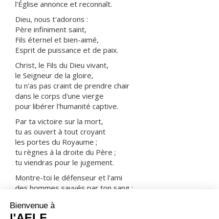
l'Église annonce et reconnaît.
Dieu, nous t'adorons :
Père infiniment saint,
Fils éternel et bien-aimé,
Esprit de puissance et de paix.
Christ, le Fils du Dieu vivant,
le Seigneur de la gloire,
tu n'as pas craint de prendre chair
dans le corps d'une vierge
pour libérer l'humanité captive.
Par ta victoire sur la mort,
tu as ouvert à tout croyant
les portes du Royaume ;
tu règnes à la droite du Père ;
tu viendras pour le jugement.
Montre-toi le défenseur et l'ami
des hommes sauvés par ton sang :
prends-les avec tous les saints
dans ta joie et dans ta lumière.