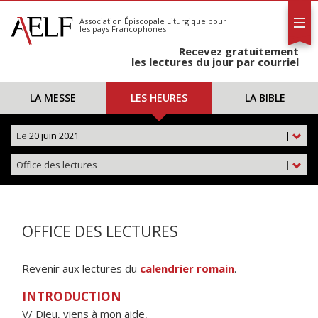
L'AELF
S'abonner
Association Épiscopale Liturgique
pour
les pays Francophones
Calendrier
Recevez gratuitement
Contact
les lectures du jour par courriel
LA MESSE
LES HEURES
LA BIBLE
Le
20 juin 2021
|
Office des lectures
|
OFFICE DES LECTURES
Revenir aux lectures du
calendrier romain
.
INTRODUCTION
V/ Dieu, viens à mon aide,