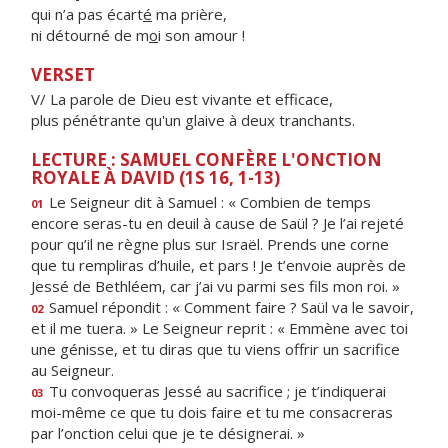
qui n’a pas écart
é
ma prière,
ni détourné de m
o
i son amour !
VERSET
V/ La parole de Dieu est vivante et efficace,
plus pénétrante qu'un glaive à deux tranchants.
LECTURE : SAMUEL CONFÈRE L'ONCTION
ROYALE À DAVID (1S 16, 1-13)
Le Seigneur dit à Samuel : « Combien de temps
01
encore seras-tu en deuil à cause de Saül ? Je l’ai rejeté
pour qu’il ne règne plus sur Israël. Prends une corne
que tu rempliras d’huile, et pars ! Je t’envoie auprès de
Jessé de Bethléem, car j’ai vu parmi ses fils mon roi. »
Samuel répondit : « Comment faire ? Saül va le savoir,
02
et il me tuera. » Le Seigneur reprit : « Emmène avec toi
une génisse, et tu diras que tu viens offrir un sacrifice
au Seigneur.
Tu convoqueras Jessé au sacrifice ; je t’indiquerai
03
moi-même ce que tu dois faire et tu me consacreras
par l’onction celui que je te désignerai. »