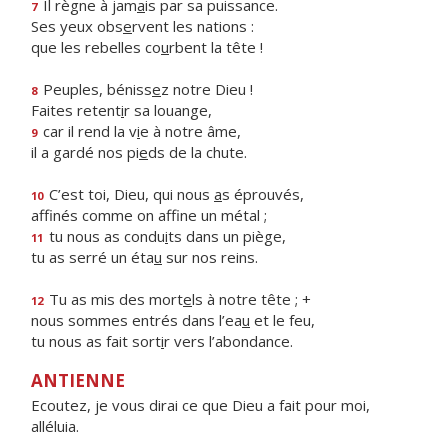
Il règne à jam
a
is par sa puissance.
7
Ses yeux obs
e
rvent les nations :
que les rebelles co
u
rbent la tête !
Peuples, béniss
e
z notre Dieu !
8
Faites retent
i
r sa louange,
car il rend la v
i
e à notre âme,
9
il a gardé nos pi
e
ds de la chute.
C’est toi, Dieu, qui nous
a
s éprouvés,
10
affinés comme on aff
ne un métal ;
tu nous as condu
i
ts dans un piège,
11
tu as serré un éta
u
sur nos reins.
Tu as mis des mort
e
ls à notre tête ; +
12
nous sommes entrés dans l’ea
u
et le feu,
tu nous as fait sort
i
r vers l’abondance.
ANTIENNE
Ecoutez, je vous dirai ce que Dieu a fait pour moi,
alléluia.