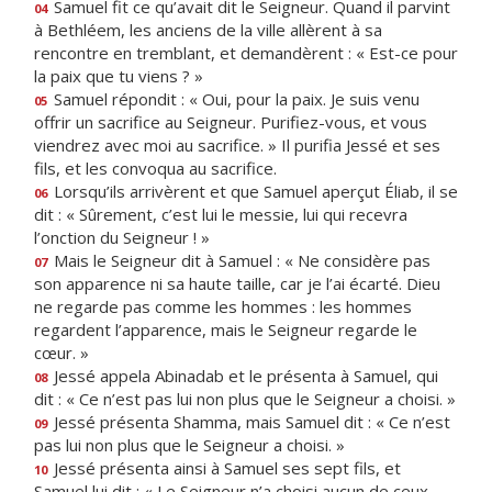
Samuel fit ce qu’avait dit le Seigneur. Quand il parvint
04
à Bethléem, les anciens de la ville allèrent à sa
rencontre en tremblant, et demandèrent : « Est-ce pour
la paix que tu viens ? »
Samuel répondit : « Oui, pour la paix. Je suis venu
05
offrir un sacrifice au Seigneur. Purifiez-vous, et vous
viendrez avec moi au sacrifice. » Il purifia Jessé et ses
fils, et les convoqua au sacrifice.
Lorsqu’ils arrivèrent et que Samuel aperçut Éliab, il se
06
dit : « Sûrement, c’est lui le messie, lui qui recevra
l’onction du Seigneur ! »
Mais le Seigneur dit à Samuel : « Ne considère pas
07
son apparence ni sa haute taille, car je l’ai écarté. Dieu
ne regarde pas comme les hommes : les hommes
regardent l’apparence, mais le Seigneur regarde le
cœur. »
Jessé appela Abinadab et le présenta à Samuel, qui
08
dit : « Ce n’est pas lui non plus que le Seigneur a choisi. »
Jessé présenta Shamma, mais Samuel dit : « Ce n’est
09
pas lui non plus que le Seigneur a choisi. »
Jessé présenta ainsi à Samuel ses sept fils, et
10
Samuel lui dit : « Le Seigneur n’a choisi aucun de ceux-