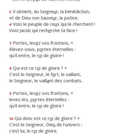
Il obtient, du Seigne
u
r, la bénédiction,
5
et de Dieu son Sauve
u
r, la justice.
Voici le peuple de ce
u
x qui le cherchent !
6
Voici Jacob qui rech
e
rche ta face !
Portes, lev
e
z vos frontons, +
7
élevez-vous, p
o
rtes éternelles :
qu'il entre, le r
o
i de gloire !
Qui est ce r
o
i de gloire ? +
8
C'est le Seigneur, le f
o
rt, le vaillant,
le Seigneur, le vaill
a
nt des combats.
Portes, lev
e
z vos frontons, +
9
levez-les, p
o
rtes éternelles :
qu'il entre, le r
o
i de gloire !
Qui donc est ce r
o
i de gloire ? +
10
C'est le Seigneur, Die
u
de l'univers ;
c'est lui, le r
o
i de gloire.