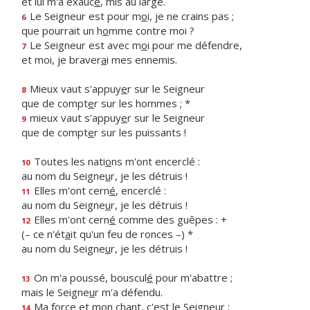
et lui m'a exauc
é
, mis au large.
Le Seigneur est pour m
o
i, je ne crains pas ;
6
que pourrait un h
o
mme contre moi ?
Le Seigneur est avec m
o
i pour me défendre,
7
et moi, je braver
a
i mes ennemis.
Mieux vaut s'appuy
e
r sur le Seigneur
8
que de compt
e
r sur les hommes ; *
mieux vaut s'appuy
e
r sur le Seigneur
9
que de compt
e
r sur les puissants !
Toutes les nati
o
ns m'ont encerclé :
10
au nom du Seigne
u
r, je les détruis !
Elles m'ont cern
é
, encerclé :
11
au nom du Seigne
u
r, je les détruis !
Elles m'ont cern
é
comme des guêpes : +
12
(– ce n'ét
a
it qu'un feu de ronces –) *
au nom du Seigne
u
r, je les détruis !
On m'a poussé, bouscul
é
pour m'abattre ;
13
mais le Seigne
u
r m'a défendu.
Ma force et mon ch
a
nt, c'est le Seigneur ;
14