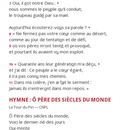
Oui, il
e
st notre Dieu ; +
7
nous sommes le pe
u
ple qu'il conduit,
le troupeau guid
é
par sa main.
Aujourd'hui écouterez-vo
u
s sa parole ? +
« Ne fermez pas votre cœ
u
r comme au désert,
8
comme au jour de tentati
o
n et de défi,
où vos pères m'ont tent
é
et provoqué,
9
et pourtant ils avaient v
u
mon exploit.
« Quarante ans leur générati
o
n m'a déçu, +
10
et j'ai dit : Ce peuple a le cœ
u
r égaré,
il n'a pas conn
u
mes chemins.
Dans ma colère, j'en ai f
a
it le serment :
11
Jamais ils n'entrer
o
nt dans mon repos. »
HYMNE : Ô PÈRE DES SIÈCLES DU MONDE
La Tour du Pin — CNPL
Ô Père des siècles du monde,
Voici le dernier-né des jours
Qui monte