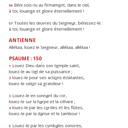
Béni sois-tu au firmam
e
nt, dans le ciel,
56
à toi, louange et gloire éternellement !
Toutes les œuvres du Seigne
u
r, bénissez-le :
57
à toi, louange et gloire éternellement !
ANTIENNE
Alléluia, louez le Seigneur, alléluia, alléluia !
PSAUME : 150
Louez Dieu dans son t
e
mple saint,
1
louez-le au ci
e
l de sa puissance ;
louez-le pour ses acti
o
ns éclatantes,
2
louez-le sel
o
n sa grandeur !
Louez-le en sonn
a
nt du cor,
3
louez-le sur la h
a
rpe et la cithare ;
louez-le par les c
o
rdes et les flûtes,
4
louez-le par la d
a
nse et le tambour !
Louez-le par les cymb
a
les sonores,
5