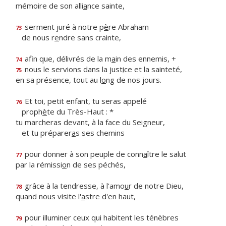
mémoire de son alli
a
nce sainte,
serment juré à notre p
è
re Abraham
73
de nous r
e
ndre sans crainte,
afin que, délivrés de la m
a
in des ennemis, +
74
nous le servions dans la just
i
ce et la sainteté,
75
en sa présence, tout au l
o
ng de nos jours.
Et toi, petit enfant, tu seras appelé
76
proph
è
te du Très-Haut : *
tu marcheras devant, à la face du Seigneur,
et tu préparer
a
s ses chemins
pour donner à son peuple de conn
a
ître le salut
77
par la rémissi
o
n de ses péchés,
grâce à la tendresse, à l'amo
u
r de notre Dieu,
78
quand nous visite l'
a
stre d'en haut,
pour illuminer ceux qui habitent les ténèbres
79