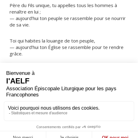
Père du Fils unique, tu appelles tous les hommes à
renaître en lui ;
— aujourd’hui ton peuple se rassemble pour se nourrir
de sa vie.
Toi qui habites la louange de ton peuple,
— aujourd’hui ton Église se rassemble pour te rendre
grâce.
NOTRE PÈRE
ORAISON
Fais-nous vivre à tout moment, Seigneur, dans l'amour
et le respect de ton saint nom, toi qui ne cesses jamais
de guider ceux que tu enracines solidement dans ton
amour.