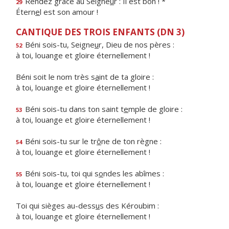
Rendez grâce au Seigne
u
r : Il est bon ! *
29
Étern
e
l est son amour !
CANTIQUE DES TROIS ENFANTS (DN 3)
Béni sois-tu, Seigne
u
r, Dieu de nos pères :
52
à toi, louange et gloire éternellement !
Béni soit le nom très s
a
int de ta gloire :
à toi, louange et gloire éternellement !
Béni sois-tu dans ton saint t
e
mple de gloire :
53
à toi, louange et gloire éternellement !
Béni sois-tu sur le tr
ô
ne de ton règne :
54
à toi, louange et gloire éternellement !
Béni sois-tu, toi qui s
o
ndes les abîmes :
55
à toi, louange et gloire éternellement !
Toi qui sièges au-dess
u
s des Kéroubim :
à toi, louange et gloire éternellement !