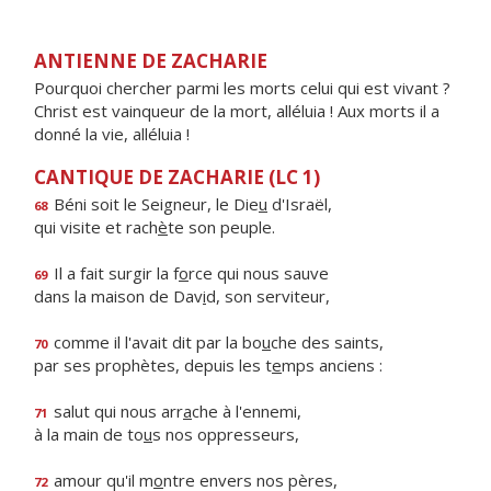
ANTIENNE DE ZACHARIE
Pourquoi chercher parmi les morts celui qui est vivant ?
Christ est vainqueur de la mort, alléluia ! Aux morts il a
donné la vie, alléluia !
CANTIQUE DE ZACHARIE (LC 1)
Béni soit le Seigneur, le Die
u
d'Israël,
68
qui visite et rach
è
te son peuple.
Il a fait surgir la f
o
rce qui nous sauve
69
dans la maison de Dav
i
d, son serviteur,
comme il l'avait dit par la bo
u
che des saints,
70
par ses prophètes, depuis les t
e
mps anciens :
salut qui nous arr
a
che à l'ennemi,
71
à la main de to
u
s nos oppresseurs,
amour qu'il m
o
ntre envers nos pères,
72