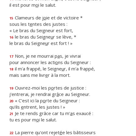
il est pour m
o
i le salut.
Clameurs de j
o
ie et de victoire *
15
sous les t
e
ntes des justes :
« Le bras du Seigneur est fort,
le bras du Seigne
u
r se lève, *
16
le bras du Seigne
u
r est fort ! »
Non, je ne mourrai p
a
s, je vivrai
17
pour annoncer les acti
o
ns du Seigneur :
il m'a frappé, le Seigne
u
r, il m'a frappé,
18
mais sans me livr
e
r à la mort.
Ouvrez-moi les p
o
rtes de justice :
19
j'entrerai, je rendrai gr
â
ce au Seigneur.
« C'est ici la p
o
rte du Seigneur :
20
qu'ils
e
ntrent, les justes ! »
Je te rends grâce car tu m'
a
s exaucé :
21
tu es pour m
o
i le salut.
La pierre qu'ont rejet
é
e les bâtisseurs
22