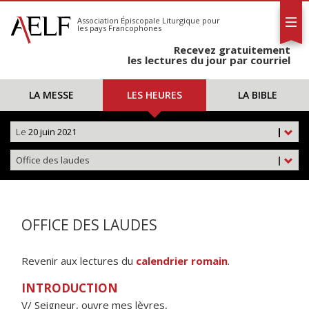
L'AELF
S'abonner
Association Épiscopale Liturgique
pour
les pays Francophones
Calendrier
Recevez gratuitement
Contact
les lectures du jour par courriel
LA MESSE
LES HEURES
LA BIBLE
Le
20 juin 2021
|
Office des laudes
|
OFFICE DES LAUDES
Revenir aux lectures du
calendrier romain
.
INTRODUCTION
V/ Seigneur, ouvre mes lèvres,