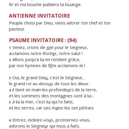
R/ et ma bouche publiera ta louange.
ANTIENNE INVITATOIRE
Peuple choisi par Dieu, viens adorer ton chef et ton
pasteur.
PSAUME INVITATOIRE : (94)
Venez, crions de j
o
ie pour le Seigneur,
1
acclamons notre Roch
e
r, notre salut !
Allons jusqu'à lu
i
en rendant grâce,
2
par nos hymnes de f
ê
te acclamons-le !
Oui, le grand Die
u
, c'est le Seigneur,
3
le grand roi au-dess
u
s de tous les dieux :
il tient en main les profonde
u
rs de la terre,
4
et les sommets des mont
a
gnes sont à lui ;
à lui la mer, c'est lu
i
qui l'a faite,
5
et les terres, car ses m
a
ins les ont pétries.
Entrez, inclinez-vo
u
s, prosternez-vous,
6
adorons le Seigne
u
r qui nous a faits.