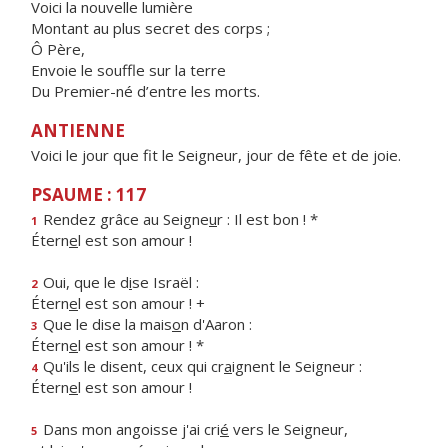
Voici la nouvelle lumière
Montant au plus secret des corps ;
Ô Père,
Envoie le souffle sur la terre
Du Premier-né d’entre les morts.
ANTIENNE
Voici le jour que fit le Seigneur, jour de fête et de joie.
PSAUME : 117
Rendez grâce au Seigne
u
r : Il est bon ! *
1
Étern
e
l est son amour !
Oui, que le d
i
se Israël :
2
Étern
e
l est son amour ! +
Que le dise la mais
o
n d'Aaron :
3
Étern
e
l est son amour ! *
Qu'ils le disent, ceux qui cr
a
ignent le Seigneur :
4
Étern
e
l est son amour !
Dans mon angoisse j'ai cri
é
vers le Seigneur,
5