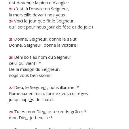
est deven
u
e la pierre d'angle :
c'est là l'œ
u
vre du Seigneur,
23
la merv
e
ille devant nos yeux.
Voici le jour que f
t le Seigneur,
24
qu'il soit pour nous jour de f
ê
te et de joie !
Donne, Seigneur, d
o
nne le salut !
25
Donne, Seigneur, d
o
nne la victoire !
Béni soit au n
o
m du Seigneur
26
celu
i
qui vient ! *
De la mais
o
n du Seigneur,
no
u
s vous bénissons !
Dieu, le Seigne
u
r, nous illumine. *
27
Rameaux en main, formez vos cortèges
jusqu'aupr
è
s de l'autel.
Tu es mon Die
u
, je te rends grâce, *
28
mon Die
u
, je t'exalte !