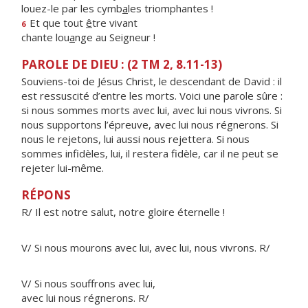
louez-le par les cymb
a
les triomphantes !
Et que tout
ê
tre vivant
6
chante lou
a
nge au Seigneur !
PAROLE DE DIEU : (2 TM 2, 8.11-13)
Souviens-toi de Jésus Christ, le descendant de David : il
est ressuscité d’entre les morts. Voici une parole sûre :
si nous sommes morts avec lui, avec lui nous vivrons. Si
nous supportons l’épreuve, avec lui nous régnerons. Si
nous le rejetons, lui aussi nous rejettera. Si nous
sommes infidèles, lui, il restera fidèle, car il ne peut se
rejeter lui-même.
RÉPONS
R/ Il est notre salut, notre gloire éternelle !
V/ Si nous mourons avec lui, avec lui, nous vivrons. R/
V/ Si nous souffrons avec lui,
avec lui nous régnerons. R/