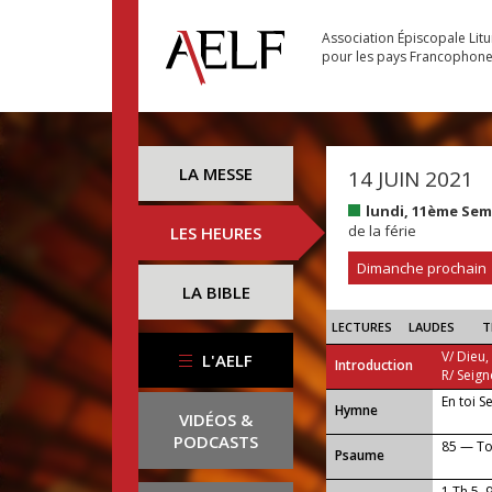
Association Épiscopale Lit
pour les pays Francophon
LA MESSE
14 JUIN 2021
lundi, 11ème Se
de la férie
LES HEURES
Dimanche prochain
LA BIBLE
LECTURES
LAUDES
T
V/ Dieu,
L'AELF
Introduction
R/ Seign
En toi S
...
Hymne
VIDÉOS &
PODCASTS
85 — To
Psaume
1 Th 5, 