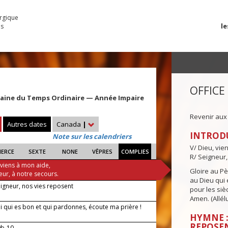
urgique
le
es
OFFICE
maine du Temps Ordinaire — Année Impaire
Revenir aux
Autres dates
Canada
|
INTROD
Note sur les calendriers
V/ Dieu, vie
IERCE
SEXTE
NONE
VÊPRES
COMPLIES
R/ Seigneur,
 viens à mon aide,
Gloire au Pèr
eur, à notre secours.
au Dieu qui e
eigneur, nos vies reposent
pour les siè
Amen. (Allélu
i qui es bon et qui pardonnes, écoute ma prière !
HYMNE :
REPOSE
9b-10