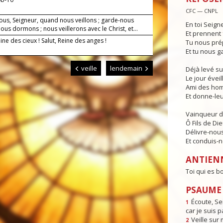
CFC — CNPL
ous, Seigneur, quand nous veillons ; garde-nous
En toi Seign
us dormons ; nous veillerons avec le Christ, et...
Et prennent 
eine des cieux ! Salut, Reine des anges !
Tu nous pré
Et tu nous g
veille
lendemain
Déjà levé su
Le jour éveill
Ami des hom
Et donne-leur
Vainqueur d
Ô Fils de Die
Délivre-nous
Et conduis-no
ANTIEN
Toi qui es b
PSAUME 
Écoute, Se
1
car je suis p
Veille sur 
2