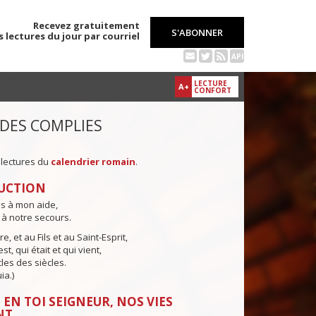
Recevez gratuitement
S'ABONNER
s lectures du jour par courriel
API
LECTURE
A+
CONFORT
 DES COMPLIES
 lectures du
calendrier romain
.
UCTION
ns à mon aide,
 à notre secours.
e, et au Fils et au Saint-Esprit,
st, qui était et qui vient,
cles des siècles.
ia.)
 EN TOI SEIGNEUR, NOS VIES
NT