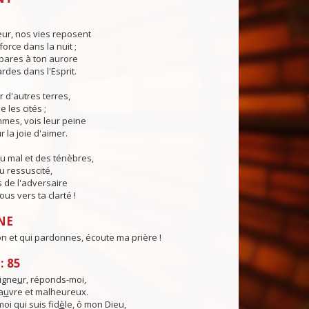
eur, nos vies reposent
force dans la nuit ;
pares à ton aurore
ardes dans l'Esprit.
r d'autres terres,
e les cités ;
mes, vois leur peine
 la joie d'aimer.
u mal et des ténèbres,
u ressuscité,
 de l'adversaire
us vers ta clarté !
NE
on et qui pardonnes, écoute ma prière !
: 85
igne
u
r, réponds-moi,
a
u
vre et malheureux.
moi qui suis fid
è
le, ô mon Dieu,