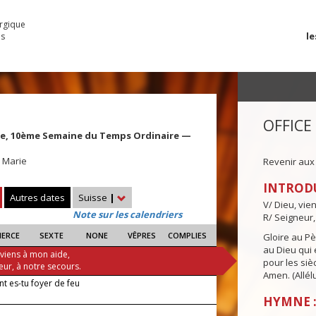
urgique
le
es
OFFICE
rie, 10ème Semaine du Temps Ordinaire —
 Marie
Revenir aux
INTROD
Autres dates
Suisse
|
V/ Dieu, vie
Note sur les calendriers
R/ Seigneur,
IERCE
SEXTE
NONE
VÊPRES
COMPLIES
Gloire au Pèr
au Dieu qui e
 viens à mon aide,
pour les siè
eur, à notre secours.
Amen. (Allélu
 es-tu foyer de feu
HYMNE :