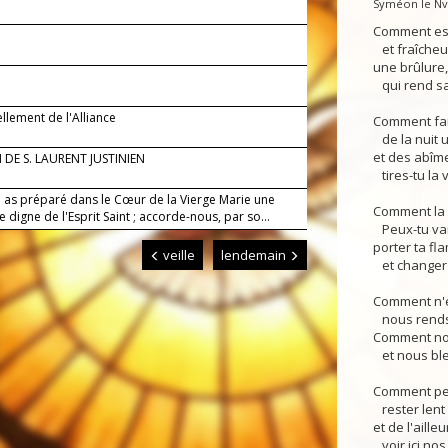
Syméon le Nv.
Comment es-
et fraîcheur
une brûlure
qui rend sa
llement de l'Alliance
Comment fai
de la nuit u
et des abîme
DE S. LAURENT JUSTINIEN
tires-tu la 
i as préparé dans le Cœur de la Vierge Marie une
Comment la n
digne de l'Esprit Saint ; accorde-nous, par so...
Peux-tu vai
porter ta f
veille
lendemain
et changer l
Comment n'e
nous rends-
Comment nou
et nous ble
Comment peu
rester lent 
et de l'ailleu
voir ici nos