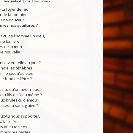
 Théo (adapt. J.F Frié) — Levain
tu foyer de feu
 de la fontaine,
, une douceur
ines nos souillures ?
s-tu de l'homme un dieu,
ne lumière,
s de la mort
vie nouvelle?
uit vient-elle au jour ?
ncre les ténèbres,
lamme jusqu'au cœur
e fond de l'être ?
s-tu qu'un avec nous,
tu fils de Dieu même ?
s brûles-tu d'amour
sses-tu sans glaive ?
x-tu nous supporter,
à la colère,
rs où tu te tiens
 moindres gestes ?