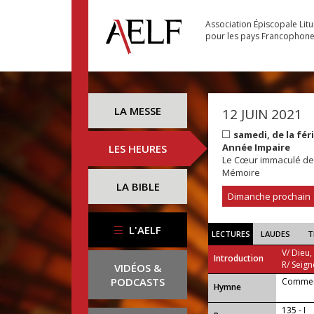
Association Épiscopale Lit
pour les pays Francophon
LA MESSE
12 JUIN 2021
samedi, de la fé
Année Impaire
LES HEURES
Le Cœur immaculé de
Mémoire
LA BIBLE
Dimanche prochain
L'AELF
LECTURES
LAUDES
T
V/ Dieu,
Introduction
R/ Seign
VIDÉOS &
PODCASTS
Comment
...
Hymne
135 - I