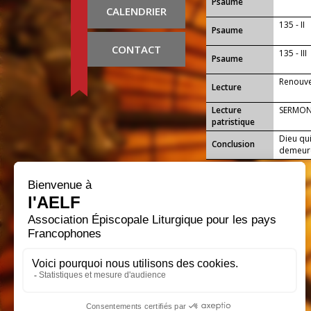
Psaume
CALENDRIER
135 - II
Psaume
CONTACT
135 - III
Psaume
Renouve
Lecture
Lecture
SERMON 
patristique
Dieu qu
Conclusion
demeure 