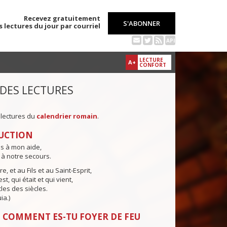
Recevez gratuitement
S'ABONNER
s lectures du jour par courriel
API
LECTURE
A+
CONFORT
 DES LECTURES
 lectures du
calendrier romain
.
UCTION
ns à mon aide,
 à notre secours.
e, et au Fils et au Saint-Esprit,
st, qui était et qui vient,
cles des siècles.
ia.)
 COMMENT ES-TU FOYER DE FEU