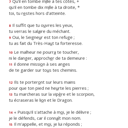
Qu'il en tombe m
i
lle à tes côtés, +
7
qu'il en tombe dix m
i
lle à ta droite, *
toi, tu r
e
stes hors d'atteinte.
Il suffit que tu o
u
vres les yeux,
8
tu verras le sal
a
ire du méchant.
Oui, le Seigne
u
r est ton refuge ;
9
tu as fait du Très-Ha
u
t ta forteresse.
Le malheur ne pourr
a
te toucher,
10
ni le danger, approch
e
r de ta demeure :
il donne missi
o
n à ses anges
11
de te garder sur to
u
s tes chemins.
Ils te porter
o
nt sur leurs mains
12
pour que ton pied ne he
u
rte les pierres ;
tu marcheras sur la vip
è
re et le scorpion,
13
tu écraseras le li
o
n et le Dragon.
« Puisqu'il s'attache à m
o
i, je le délivre ;
14
je le défends, car il conn
a
ît mon nom.
Il m'appelle, et m
o
i, je lui réponds ;
15