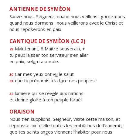
ANTIENNE DE SYMÉON
Sauve-nous, Seigneur, quand nous veillons ; garde-nous
quand nous dormons ; nous veillerons avec le Christ et
nous reposerons en paix.
CANTIQUE DE SYMÉON (LC 2)
Maintenant, ô M
a
ître souverain, +
29
tu peux laisser ton servite
u
r s'en aller
en paix, sel
o
n ta parole.
Car mes yeux ont v
u
le salut
30
que tu préparais à la f
a
ce des peuples :
31
lumière qui se rév
è
le aux nations
32
et donne gloire à ton pe
u
ple Israël.
ORAISON
Nous t’en supplions, Seigneur, visite cette maison, et
repousse loin d’elle toutes les embûches de l’ennemi ;
que tes saints anges viennent l’habiter pour nous