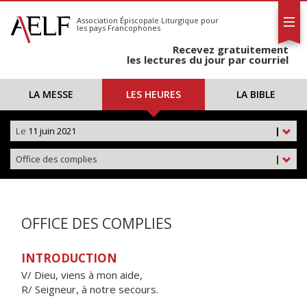
L'AELF
S'abonner
Association Épiscopale Liturgique
pour
les pays Francophones
Calendrier
Recevez gratuitement
Contact
les lectures du jour par courriel
LA MESSE
LES HEURES
LA BIBLE
Le
11 juin 2021
|
Office des complies
|
OFFICE DES COMPLIES
INTRODUCTION
V/ Dieu, viens à mon aide,
R/ Seigneur, à notre secours.