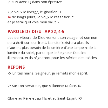
je suis avec lu
i
dans son épreuve.
« Je veux le libér
e
r, le glorifier ; +
de longs jours, je ve
u
x le rassasier, *
16
et je ferai qu'il v
o
ie mon salut. »
PAROLE DE DIEU : AP 22, 4-5
Les serviteurs de Dieu verront son visage, et son nom
sera écrit sur leur front. La nuit n’existera plus, ils
n’auront plus besoin de la lumière d’une lampe ni de la
lumière du soleil, parce que le Seigneur Dieu les
illuminera, et ils régneront pour les siècles des siècles.
RÉPONS
R/ En tes mains, Seigneur, je remets mon esprit.
V/ Sur ton serviteur, que s’illumine ta face. R/
Gloire au Père et au Fils et au Saint-Esprit. R/