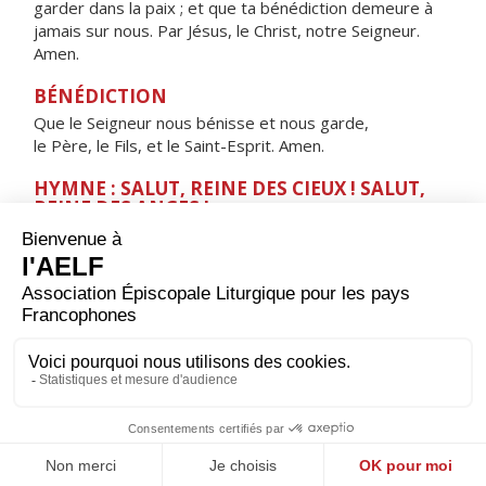
garder dans la paix ; et que ta bénédiction demeure à
jamais sur nous. Par Jésus, le Christ, notre Seigneur.
Amen.
BÉNÉDICTION
Que le Seigneur nous bénisse et nous garde,
le Père, le Fils, et le Saint-Esprit. Amen.
HYMNE : SALUT, REINE DES CIEUX ! SALUT,
REINE DES ANGES !
Salut, Reine des cieux ! Salut, Reine des anges !
Salut, Tige féconde ! Salut, Porte du ciel !
Par toi, la lumière s'est levée sur le monde.
Réjouis-toi, Vierge glorieuse,
belle entre toutes les femmes !
Salut, splendeur radieuse :
implore le Christ pour nous.