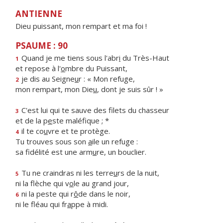
ANTIENNE
Dieu puissant, mon rempart et ma foi !
PSAUME : 90
Quand je me tiens sous l'abr
i
du Très-Haut
1
et repose à l'
o
mbre du Puissant,
je dis au Seigne
u
r : « Mon refuge,
2
mon rempart, mon Die
u
, dont je suis sûr ! »
C'est lui qui te sauve des filets du chasseur
3
et de la p
e
ste maléfique ; *
il te co
u
vre et te protège.
4
Tu trouves sous son
a
ile un refuge :
sa fidélité est une arm
u
re, un bouclier.
Tu ne craindras ni les terre
u
rs de la nuit,
5
ni la flèche qui v
o
le au grand jour,
ni la peste qui r
ô
de dans le noir,
6
ni le fléau qui fr
a
ppe à midi.