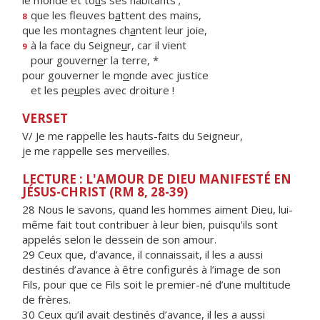
le monde et to
u
s ses habitants ;
que les fleuves b
a
ttent des mains,
8
que les montagnes ch
a
ntent leur joie,
à la face du Seigne
u
r, car il vient
9
pour gouvern
e
r la terre, *
pour gouverner le m
o
nde avec justice
et les pe
u
ples avec droiture !
VERSET
V/ Je me rappelle les hauts-faits du Seigneur,
je me rappelle ses merveilles.
LECTURE : L'AMOUR DE DIEU MANIFESTÉ EN
JÉSUS-CHRIST (RM 8, 28-39)
28 Nous le savons, quand les hommes aiment Dieu, lui-
même fait tout contribuer à leur bien, puisqu'ils sont
appelés selon le dessein de son amour.
29 Ceux que, d’avance, il connaissait, il les a aussi
destinés d’avance à être configurés à l’image de son
Fils, pour que ce Fils soit le premier-né d’une multitude
de frères.
30 Ceux qu’il avait destinés d’avance, il les a aussi