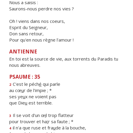
Nous a saisis :
Saurons-nous perdre nos vies ?
Oh ! viens dans nos coeurs,
Esprit du Seigneur,
Don sans retour,
Pour qu'en nous règne l'amour !
ANTIENNE
En toi est la source de vie, aux torrents du Paradis tu
nous abreuves.
PSAUME : 35
C'est le péch
é
qui parle
2
au cœ
u
r de l'impie ; *
ses ye
u
x ne voient pas
que Die
u
est terrible.
Il se voit d'un œ
i
l trop flatteur
3
pour trouver et ha
ï
r sa faute ; *
il n'a que ruse et fra
u
de à la bouche,
4