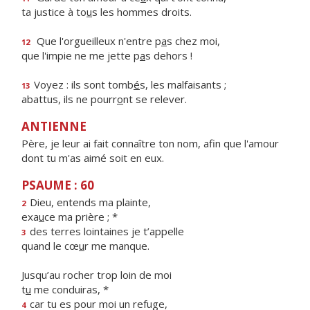
ta justice à to
u
s les hommes droits.
Que l'orgueilleux n'entre p
a
s chez moi,
12
que l'impie ne me jette p
a
s dehors !
Voyez : ils sont tomb
é
s, les malfaisants ;
13
abattus, ils ne pourr
o
nt se relever.
ANTIENNE
Père, je leur ai fait connaître ton nom, afin que l'amour
dont tu m'as aimé soit en eux.
PSAUME : 60
Dieu, entends ma plainte,
2
exa
u
ce ma prière ; *
des terres lointaines je t’appelle
3
quand le cœ
u
r me manque.
Jusqu’au rocher trop loin de moi
t
u
me conduiras, *
car tu es pour moi un refuge,
4