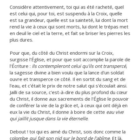
Considère attentivement, toi qui as été racheté, quel
est celui qui, pour toi, est suspendu à la Croix, quelle
est sa grandeur, quelle est sa sainteté, lui dont la mort
rend la vie à ceux qui sont morts, lui dont le trépas met
en deuil le ciel et la terre, et fait se briser les pierres les
plus dures.
Pour que, du côté du Christ endormi sur la Croix,
surgisse l'Église, et pour que soit accomplie la parole de
l'Écriture :
Ils contempleront celui qu'ils ont transpercé
,
la sagesse divine a bien voulu que la lance d'un soldat
ouvre et transperce ce côté. Il en sortit du sang et de
l'eau, et c'était le prix de notre salut qui s'écoulait ainsi.
Jailli de sa source, c'est-à-dire du plus profond du cœur
du Christ, il donne aux sacrements de l'Église le pouvoir
de conférer la vie de la grâce et, à ceux qui ont déjà en
eux la vie du Christ, il donne à boire de cette
eau vive
qui jaillit jusque dans la vie éternelle
.
Debout ! toi qui es aimé du Christ, sois donc comme la
colombe
qui fait son nid sur le bord de l'abîme
. Et là,