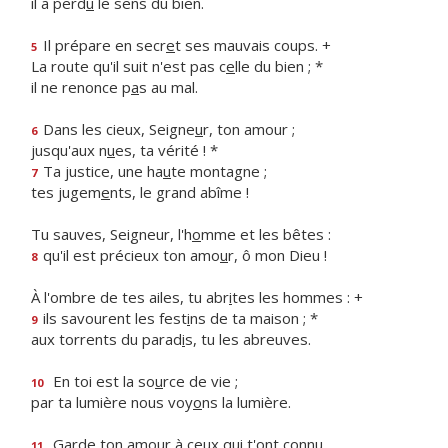
il a perd
u
le sens du bien.
Il prépare en secr
e
t ses mauvais coups. +
5
La route qu'il suit n'est pas c
e
lle du bien ; *
il ne renonce p
a
s au mal.
Dans les cieux, Seigne
u
r, ton amour ;
6
jusqu'aux n
u
es, ta vérité ! *
Ta justice, une ha
u
te montagne ;
7
tes jugem
e
nts, le grand abîme !
Tu sauves, Seigneur, l'h
o
mme et les bêtes :
qu'il est précieux ton amo
u
r, ô mon Dieu !
8
À l'ombre de tes ailes, tu abr
i
tes les hommes : +
ils savourent les fest
i
ns de ta maison ; *
9
aux torrents du parad
i
s, tu les abreuves.
En toi est la so
u
rce de vie ;
10
par ta lumière nous voy
o
ns la lumière.
Garde ton amour à ce
u
x qui t'ont connu,
11