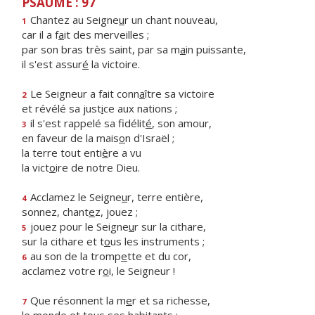
PSAUME : 97
Chantez au Seigne
u
r un chant nouveau,
1
car il a f
a
it des merveilles ;
par son bras très saint, par sa m
a
in puissante,
il s'est assur
é
la victoire.
Le Seigneur a fait conn
a
ître sa victoire
2
et révélé sa just
i
ce aux nations ;
il s'est rappelé sa fidélit
é
, son amour,
3
en faveur de la mais
o
n d'Israël ;
la terre tout enti
è
re a vu
la vict
o
ire de notre Dieu.
Acclamez le Seigne
u
r, terre entière,
4
sonnez, chant
e
z, jouez ;
jouez pour le Seigne
u
r sur la cithare,
5
sur la cithare et t
o
us les instruments ;
au son de la tromp
e
tte et du cor,
6
acclamez votre r
o
i, le Seigneur !
Que résonnent la m
e
r et sa richesse,
7