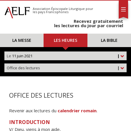
L'AELF
S'abonner
Association Épiscopale Liturgique
pour
les pays Francophones
Calendrier
Recevez gratuitement
Contact
les lectures du jour par courriel
LA MESSE
LES HEURES
LA BIBLE
Le
11 juin 2021
|
Office des lectures
|
OFFICE DES LECTURES
Revenir aux lectures du
calendrier romain
.
INTRODUCTION
V/ Dieu, viens à mon aide,