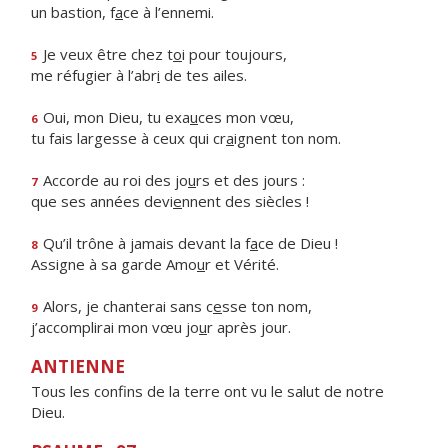
un bastion, f
a
ce à l’ennemi.
Je veux être chez t
o
i pour toujours,
5
me réfugier à l’abr
i
de tes ailes.
Oui, mon Dieu, tu exa
u
ces mon vœu,
6
tu fais largesse à ceux qui cr
a
ignent ton nom.
Accorde au roi des jo
u
rs et des jours :
7
que ses années devi
e
nnent des siècles !
Qu’il trône à jamais devant la f
a
ce de Dieu !
8
Assigne à sa garde Amo
u
r et Vérité.
Alors, je chanterai sans c
e
sse ton nom,
9
j’accomplirai mon vœu jo
u
r après jour.
ANTIENNE
Tous les confins de la terre ont vu le salut de notre
Dieu.