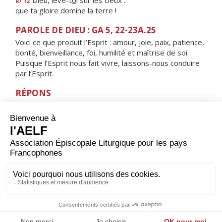
Dieu, lève-t
o
i sur les cieux :
R/ 12
que ta gloire dom
i
ne la terre !
PAROLE DE DIEU : GA 5, 22-23A.25
Voici ce que produit l’Esprit : amour, joie, paix, patience,
bonté, bienveillance, foi, humilité et maîtrise de soi.
Puisque l’Esprit nous fait vivre, laissons-nous conduire
par l’Esprit.
RÉPONS
V/
Seigneur, ton souffle est bienfaisant,
qu'il me guide en un pays de plaines.
ORAISON
Nous en appelons à toi, Seigneur, toi qui conduis ta
créature humaine à travers les conflits de ce monde :
fais aboutir les volontés de paix de notre temps, afin
que tous les hommes puissent vivre heureux et te
louer pour l'amour que tu donnes.