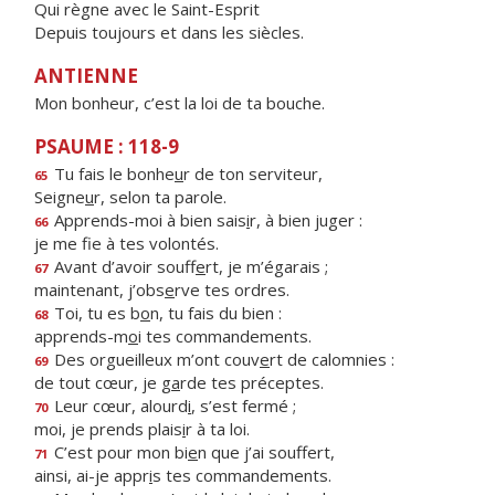
Qui règne avec le Saint-Esprit
Depuis toujours et dans les siècles.
ANTIENNE
Mon bonheur, c’est la loi de ta bouche.
PSAUME : 118-9
Tu fais le bonhe
u
r de ton serviteur,
65
Seigne
u
r, selon ta parole.
Apprends-moi à bien sais
i
r, à bien juger :
66
je me f
e à tes volontés.
Avant d’avoir souff
e
rt, je m’égarais ;
67
maintenant, j’obs
e
rve tes ordres.
Toi, tu es b
o
n, tu fais du bien :
68
apprends-m
o
i tes commandements.
Des orgueilleux m’ont couv
e
rt de calomnies :
69
de tout cœur, je g
a
rde tes préceptes.
Leur cœur, alourd
i
, s’est fermé ;
70
moi, je prends plais
i
r à ta loi.
C’est pour mon bi
e
n que j’ai souffert,
71
ainsi, ai-je appr
i
s tes commandements.