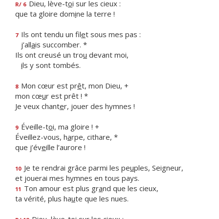
Dieu, lève-t
o
i sur les cieux :
R/ 6
que ta gloire dom
i
ne la terre !
Ils ont tendu un fil
e
t sous mes pas :
7
j’all
a
is succomber. *
Ils ont creusé un tro
u
devant moi,
i
ls y sont tombés.
Mon cœur est pr
ê
t, mon Dieu, +
8
mon cœ
u
r est prêt ! *
Je veux chant
e
r, jouer des hymnes !
Éveille-t
o
i, ma gloire ! +
9
Éveillez-vous, h
a
rpe, cithare, *
que j’év
e
ille l’aurore !
Je te rendrai grâce parmi les pe
u
ples, Seigneur,
10
et jouerai mes h
y
mnes en tous pays.
Ton amour est plus gr
a
nd que les cieux,
11
ta vérité, plus ha
u
te que les nues.