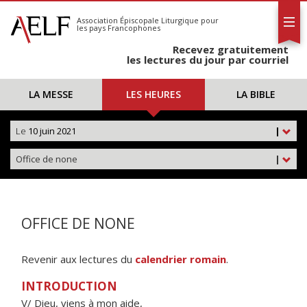
L'AELF
S'abonner
Association Épiscopale Liturgique
pour
les pays Francophones
Calendrier
Recevez gratuitement
Contact
les lectures du jour par courriel
LA MESSE
LES HEURES
LA BIBLE
Le
10 juin 2021
|
Office de none
|
OFFICE DE NONE
Revenir aux lectures du
calendrier romain
.
INTRODUCTION
V/ Dieu, viens à mon aide,