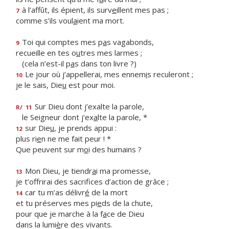
à l’affût, ils épient, ils surv
e
illent mes pas ;
7
comme s’ils voul
a
ient ma mort.
Toi qui comptes mes p
a
s vagabonds,
9
recueille en tes o
u
tres mes larmes ;
(cela n’est-il p
a
s dans ton livre ?)
Le jour où j’appellerai, mes ennem
i
s reculeront ;
10
je le sais, Die
u
est pour moi.
Sur Dieu dont j’exalte la parole,
R/
11
le Seigneur dont j’ex
a
lte la parole, *
sur Die
u
, je prends appui :
12
plus ri
e
n ne me fait peur ! *
Que peuvent sur m
o
i des humains ?
Mon Dieu, je tiendr
a
i ma promesse,
13
je t’offrirai des sacrif
ces d’action de grâce ;
car tu m’as délivr
é
de la mort
14
et tu préserves mes pi
e
ds de la chute,
pour que je marche à la f
a
ce de Dieu
dans la lumi
è
re des vivants.