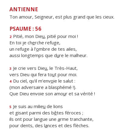
ANTIENNE
Ton amour, Seigneur, est plus grand que les cieux.
PSAUME : 56
Pitié, mon Die
u
, pitié pour moi !
2
En toi je ch
e
rche refuge,
un refuge à l’
o
mbre de tes ailes,
aussi longtemps que d
u
re le malheur.
Je crie vers Die
u
, le Très-Haut,
3
vers Dieu qui fera to
u
t pour moi.
Du ciel, qu’il m’env
o
ie le salut :
4
(mon adversaire a blasphémé !).
Que Dieu envoie son amo
u
r et sa vérité !
Je suis au milie
u
de lions
5
et gisant parmi des b
ê
tes féroces ;
ils ont pour langue une
a
rme tranchante,
pour dents, des l
a
nces et des flèches.