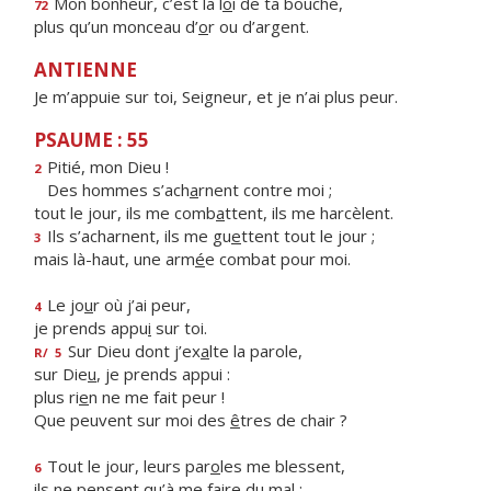
Mon bonheur, c’est la l
o
i de ta bouche,
72
plus qu’un monceau d’
o
r ou d’argent.
ANTIENNE
Je m’appuie sur toi, Seigneur, et je n’ai plus peur.
PSAUME : 55
Pitié, mon Dieu !
2
Des hommes s’ach
a
rnent contre moi ;
tout le jour, ils me comb
a
ttent, ils me harcèlent.
Ils s’acharnent, ils me gu
e
ttent tout le jour ;
3
mais là-haut, une arm
é
e combat pour moi.
Le jo
u
r où j’ai peur,
4
je prends appu
i
sur toi.
Sur Dieu dont j’ex
a
lte la parole,
R/
5
sur Die
u
, je prends appui :
plus ri
e
n ne me fait peur !
Que peuvent sur moi des
ê
tres de chair ?
Tout le jour, leurs par
o
les me blessent,
6
ils ne pensent qu’à me f
a
ire du mal ;