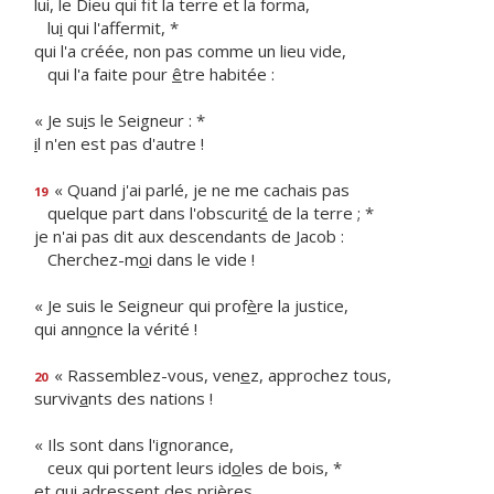
lui, le Dieu qui fit la terre et la forma,
lu
i
qui l'affermit, *
qui l'a créée, non pas comme un lieu vide,
qui l'a faite pour
ê
tre habitée :
« Je su
i
s le Seigneur : *
i
l n'en est pas d'autre !
« Quand j'ai parlé, je ne me cachais pas
19
quelque part dans l'obscurit
é
de la terre ; *
je n'ai pas dit aux descendants de Jacob :
Cherchez-m
o
i dans le vide !
« Je suis le Seigneur qui prof
è
re la justice,
qui ann
o
nce la vérité !
« Rassemblez-vous, ven
e
z, approchez tous,
20
surviv
a
nts des nations !
« Ils sont dans l'ignorance,
ceux qui portent leurs id
o
les de bois, *
et qui adressent des prières