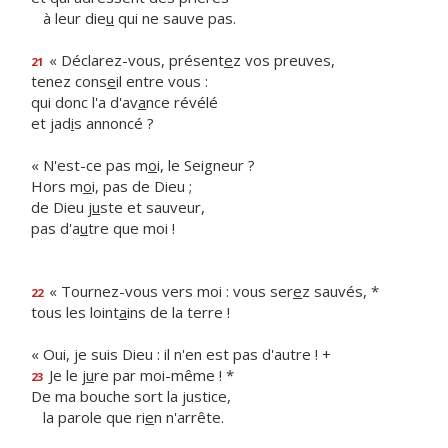
à leur die
u
qui ne sauve pas.
« Déclarez-vous, présent
e
z vos preuves,
21
tenez cons
e
il entre vous :
qui donc l'a d'av
a
nce révélé
et jad
i
s annoncé ?
« N'est-ce pas m
o
i, le Seigneur ?
Hors m
o
i, pas de Dieu ;
de Dieu j
u
ste et sauveur,
pas d'a
u
tre que moi !
« Tournez-vous vers moi : vous ser
e
z sauvés, *
22
tous les loint
a
ins de la terre !
« Oui, je suis Dieu : il n'en est pas d'autre ! +
Je le j
u
re par moi-même ! *
23
De ma bouche sort la justice,
la parole que ri
e
n n'arrête.