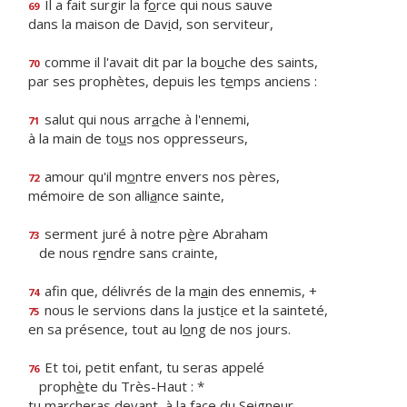
Il a fait surgir la f
o
rce qui nous sauve
69
dans la maison de Dav
i
d, son serviteur,
comme il l'avait dit par la bo
u
che des saints,
70
par ses prophètes, depuis les t
e
mps anciens :
salut qui nous arr
a
che à l'ennemi,
71
à la main de to
u
s nos oppresseurs,
amour qu'il m
o
ntre envers nos pères,
72
mémoire de son alli
a
nce sainte,
serment juré à notre p
è
re Abraham
73
de nous r
e
ndre sans crainte,
afin que, délivrés de la m
a
in des ennemis, +
74
nous le servions dans la just
i
ce et la sainteté,
75
en sa présence, tout au l
o
ng de nos jours.
Et toi, petit enfant, tu seras appelé
76
proph
è
te du Très-Haut : *
tu marcheras devant, à la face du Seigneur,