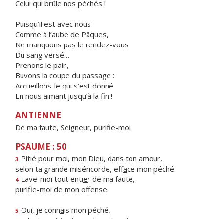
Celui qui brûle nos péchés !
Puisqu’il est avec nous
Comme à l’aube de Pâques,
Ne manquons pas le rendez-vous
Du sang versé…
Prenons le pain,
Buvons la coupe du passage :
Accueillons-le qui s’est donné
En nous aimant jusqu’à la fin !
ANTIENNE
De ma faute, Seigneur, purifie-moi.
PSAUME : 50
Pitié pour moi, mon Die
u
, dans ton amour,
3
selon ta grande miséricorde, eff
a
ce mon péché.
Lave-moi tout enti
e
r de ma faute,
4
purifie-m
o
i de mon offense.
Oui, je conn
a
is mon péché,
5