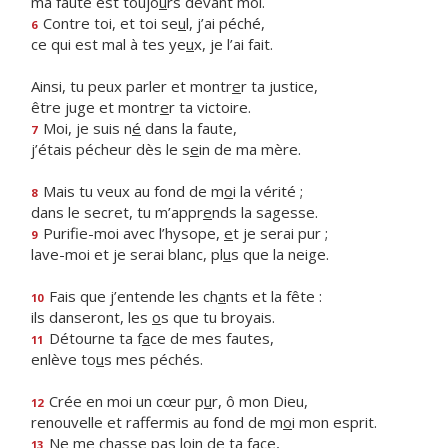
ma faute est toujo
u
rs devant moi.
Contre toi, et toi se
u
l, j’ai péché,
6
ce qui est mal à tes ye
u
x, je l’ai fait.
Ainsi, tu peux parler et montr
e
r ta justice,
être juge et montr
e
r ta victoire.
Moi, je suis n
é
dans la faute,
7
j’étais pécheur dès le s
e
in de ma mère.
Mais tu veux au fond de m
o
i la vérité ;
8
dans le secret, tu m’appr
e
nds la sagesse.
Purifie-moi avec l’hysope,
e
t je serai pur ;
9
lave-moi et je serai blanc, pl
u
s que la neige.
Fais que j’entende les ch
a
nts et la fête :
10
ils danseront, les
o
s que tu broyais.
Détourne ta f
a
ce de mes fautes,
11
enlève to
u
s mes péchés.
Crée en moi un cœur p
u
r, ô mon Dieu,
12
renouvelle et raffermis au fond de m
o
i mon esprit.
Ne me chasse p
a
s loin de ta face,
13