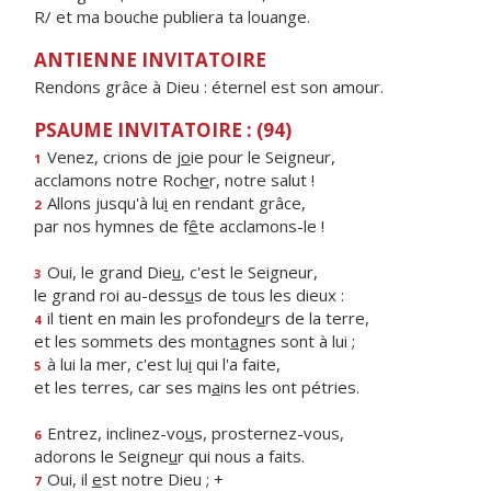
R/ et ma bouche publiera ta louange.
ANTIENNE INVITATOIRE
Rendons grâce à Dieu : éternel est son amour.
PSAUME INVITATOIRE : (94)
Venez, crions de j
o
ie pour le Seigneur,
1
acclamons notre Roch
e
r, notre salut !
Allons jusqu'à lu
i
en rendant grâce,
2
par nos hymnes de f
ê
te acclamons-le !
Oui, le grand Die
u
, c'est le Seigneur,
3
le grand roi au-dess
u
s de tous les dieux :
il tient en main les profonde
u
rs de la terre,
4
et les sommets des mont
a
gnes sont à lui ;
à lui la mer, c'est lu
i
qui l'a faite,
5
et les terres, car ses m
a
ins les ont pétries.
Entrez, inclinez-vo
u
s, prosternez-vous,
6
adorons le Seigne
u
r qui nous a faits.
Oui, il
e
st notre Dieu ; +
7