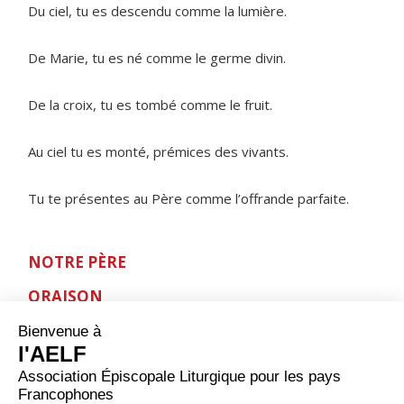
Du ciel, tu es descendu comme la lumière.
De Marie, tu es né comme le germe divin.
De la croix, tu es tombé comme le fruit.
Au ciel tu es monté, prémices des vivants.
Tu te présentes au Père comme l’offrande parfaite.
NOTRE PÈRE
ORAISON
Seigneur, tu demandes à ton Église d'être le lieu où
l'Évangile est annoncé en contradiction avec l'esprit du
monde. Donne à tes enfants assez de foi pour ne pas
déserter mais témoigner de toi devant les hommes en
prenant appui sur ta parole. Par Jésus Christ, ton Fils,