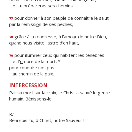
et tu préparer
a
s ses chemins
pour donner à son peuple de conn
a
ître le salut
77
par la rémissi
o
n de ses péchés,
grâce à la tendresse, à l'amo
u
r de notre Dieu,
78
quand nous visite l'
a
stre d'en haut,
pour illuminer ceux qui habitent les ténèbres
79
et l'
o
mbre de la mort, *
pour conduire nos pas
au chem
i
n de la paix.
INTERCESSION
Par sa mort sur la croix, le Christ a sauvé le genre
humain. Bénissons-le :
R/
Béni sois-tu, ô Christ, notre Sauveur !