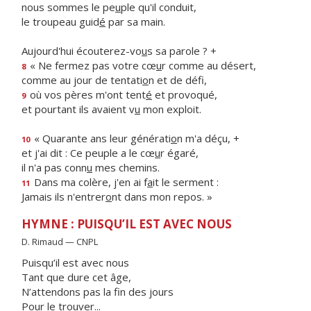
nous sommes le pe
u
ple qu'il conduit,
le troupeau guid
é
par sa main.
Aujourd'hui écouterez-vo
u
s sa parole ? +
« Ne fermez pas votre cœ
u
r comme au désert,
8
comme au jour de tentati
o
n et de défi,
où vos pères m'ont tent
é
et provoqué,
9
et pourtant ils avaient v
u
mon exploit.
« Quarante ans leur générati
o
n m'a déçu, +
10
et j'ai dit : Ce peuple a le cœ
u
r égaré,
il n'a pas conn
u
mes chemins.
Dans ma colère, j'en ai f
a
it le serment :
11
Jamais ils n'entrer
o
nt dans mon repos. »
HYMNE : PUISQU’IL EST AVEC NOUS
D. Rimaud — CNPL
Puisqu’il est avec nous
Tant que dure cet âge,
N’attendons pas la fin des jours
Pour le trouver...