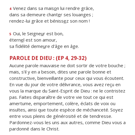
Venez dans sa mais
o
n lui rendre grâce,
4
dans sa demeure chant
e
r ses louanges ;
rendez-lui grâce et béniss
e
z son nom !
Oui, le Seigne
u
r est bon,
5
étern
e
l est son amour,
sa fidélité deme
u
re d'âge en âge.
PAROLE DE DIEU : (EP 4, 29-32)
Aucune parole mauvaise ne doit sortir de votre bouche ;
mais, s’il y en a besoin, dites une parole bonne et
constructive, bienveillante pour ceux qui vous écoutent.
En vue du jour de votre délivrance, vous avez reçu en
vous la marque du Saint-Esprit de Dieu : ne le contristez
pas. Faites disparaître de votre vie tout ce qui est
amertume, emportement, colère, éclats de voix ou
insultes, ainsi que toute espèce de méchanceté. Soyez
entre vous pleins de générosité et de tendresse.
Pardonnez-vous les uns aux autres, comme Dieu vous a
pardonné dans le Christ.