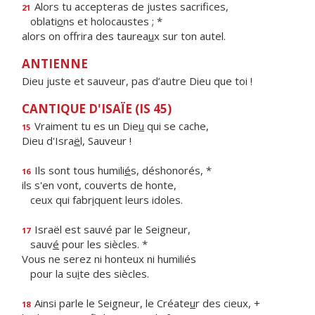
Alors tu accepteras de justes sacrifices,
21
oblati
o
ns et holocaustes ; *
alors on offrira des taurea
u
x sur ton autel.
ANTIENNE
Dieu juste et sauveur, pas d’autre Dieu que toi !
CANTIQUE D'ISAÏE (IS 45)
Vraiment tu es un Die
u
qui se cache,
15
Dieu d'Isra
ë
l, Sauveur !
Ils sont tous humili
é
s, déshonorés, *
16
ils s'en vont, couverts de honte,
ceux qui fabr
i
quent leurs idoles.
Israël est sauvé par le Seigneur,
17
sauv
é
pour les siècles. *
Vous ne serez ni honteux ni humiliés
pour la su
i
te des siècles.
Ainsi parle le Seigneur, le Créate
u
r des cieux, +
18