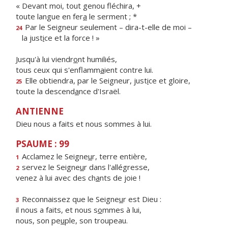
« Devant moi, tout genou fléchira, +
toute langue en fer
a
le serment ; *
Par le Seigneur seulement – dira-t-elle de moi –
24
la just
i
ce et la force ! »
Jusqu'à lui viendr
o
nt humiliés,
tous ceux qui s'enflamm
a
ient contre lui.
Elle obtiendra, par le Seigneur, just
i
ce et gloire,
25
toute la descend
a
nce d'Israël.
ANTIENNE
Dieu nous a faits et nous sommes à lui.
PSAUME : 99
Acclamez le Seigne
u
r, terre entière,
1
servez le Seigne
u
r dans l'allégresse,
2
venez à lui avec des ch
a
nts de joie !
Reconnaissez que le Seigne
u
r est Dieu :
3
il nous a faits, et nous s
o
mmes à lui,
nous, son pe
u
ple, son troupeau.