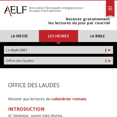
L'AELF
S'abonner
Association Épiscopale Liturgique
pour
les pays Francophones
Calendrier
Recevez gratuitement
Contact
les lectures du jour par courriel
LA MESSE
LES HEURES
LA BIBLE
Le
4 juin 2021
|
Office des laudes
|
OFFICE DES LAUDES
Revenir aux lectures du
calendrier romain
.
INTRODUCTION
V/ Seigneur, ouvre mes lèvres,