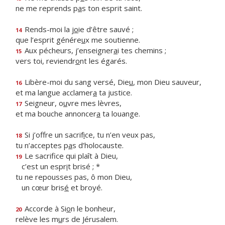
ne me reprends p
a
s ton esprit saint.
Rends-moi la j
o
ie d’être sauvé ;
14
que l’esprit génére
u
x me soutienne.
Aux pécheurs, j’enseigner
a
i tes chemins ;
15
vers toi, reviendr
o
nt les égarés.
Libère-moi du sang versé, Die
u
, mon Dieu sauveur,
16
et ma langue acclamer
a
ta justice.
Seigneur, o
u
vre mes lèvres,
17
et ma bouche annoncer
a
ta louange.
Si j’offre un sacrif
i
ce, tu n’en veux pas,
18
tu n’acceptes p
a
s d’holocauste.
Le sacrifice qui plaît à Dieu,
19
c’est un espr
i
t brisé ; *
tu ne repousses pas, ô mon Dieu,
un cœur bris
é
et broyé.
Accorde à Si
o
n le bonheur,
20
relève les m
u
rs de Jérusalem.