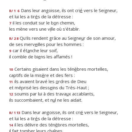
Dans leur angoisse, ils ont cri
é
vers le Seigneur,
R/ 1
6
et lui les a tir
é
s de la détresse :
il les conduit sur le b
o
n chemin,
7
les mène vers une v
i
lle où s'établir.
Qu'ils rendent grâce au Seigne
u
r de son amour,
R/ 2 8
de ses merv
e
illes pour les hommes :
car il ét
a
nche leur soif,
9
il comble de bi
e
ns les affamés !
Certains gisaient dans les tén
è
bres mortelles,
10
captifs de la mis
è
re et des fers :
ils avaient bravé les
o
rdres de Dieu
11
et méprisé les dess
e
ins du Très-Haut ;
soumis par lui à des trava
u
x accablants,
12
ils succombaient, et n
u
l ne les aidait.
Dans leur angoisse, ils ont cri
é
vers le Seigneur,
R/ 1 13
et lui les a tir
é
s de la détresse :
il les délivre des tén
è
bres mortelles,
14
il fait tomb
e
r leurs chaînes.