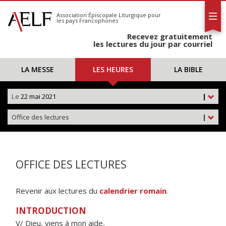
L'AELF
S'abonner
Association Épiscopale Liturgique
pour
les pays Francophones
Calendrier
Recevez gratuitement
Contact
les lectures du jour par courriel
LA MESSE
LES HEURES
LA BIBLE
Le
22 mai 2021
|
Office des lectures
|
OFFICE DES LECTURES
Revenir aux lectures du
calendrier romain
.
INTRODUCTION
V/ Dieu, viens à mon aide,