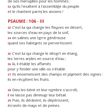
de ses merv
e
illes pour les hommes ;
qu'ils l'exaltent à l'assembl
é
e du peuple
32
et le chantent parm
i
les anciens !
PSAUME : 106 - III
C'est lui qui change les fle
u
ves en désert,
33
les sources d'eau en pa
y
s de la soif,
en salines une t
e
rre généreuse
34
quand ses habit
a
nts se pervertissent.
C'est lui qui change le dés
e
rt en étang,
35
les terres ar
i
des en source d'eau ;
là, il établ
i
t les affamés
36
pour y fonder une v
i
lle où s'établir.
Ils ensemencent des champs et pl
a
ntent des vignes :
37
ils en réc
o
ltent les fruits.
Dieu les bénit et leur n
o
mbre s'accroît,
38
il ne laisse pas diminu
e
r leur bétail.
Puis, ils décl
i
nent, ils dépérissent,
39
écrasés de ma
u
x et de peines.