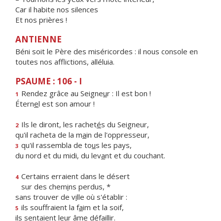
Car il habite nos silences
Et nos prières !
ANTIENNE
Béni soit le Père des miséricordes : il nous console en
toutes nos afflictions, alléluia.
PSAUME : 106 - I
Rendez grâce au Seigne
u
r : Il est bon !
1
Étern
e
l est son amour !
Ils le diront, les rachet
é
s du Seigneur,
2
qu'il racheta de la m
a
in de l'oppresseur,
qu'il rassembla de to
u
s les pays,
3
du nord et du midi, du lev
a
nt et du couchant.
Certains erraient dans le désert
4
sur des chem
i
ns perdus, *
sans trouver de v
i
lle où s'établir :
ils souffraient la f
a
im et la soif,
5
ils sentaient leur
â
me défaillir.