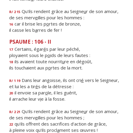
Qu'ils rendent grâce au Seigne
u
r de son amour,
R/ 2 15
de ses merv
e
illes pour les hommes :
car il brise les p
o
rtes de bronze,
16
il casse les b
a
rres de fer !
PSAUME : 106 - II
Certains, égar
é
s par leur péché,
17
ployaient sous le p
o
ids de leurs fautes :
ils avaient toute nourrit
u
re en dégoût,
18
ils touchaient aux p
o
rtes de la mort.
Dans leur angoisse, ils ont cri
é
vers le Seigneur,
R/ 1 19
et lui les a tir
é
s de la détresse :
il envoie sa par
o
le, il les guérit,
20
il arrache leur v
i
e à la fosse.
Qu'ils rendent grâce au Seigne
u
r de son amour,
R/ 2 21
de ses merv
e
illes pour les hommes ;
qu'ils offrent des sacrif
ces d'action de grâce,
22
à pleine voix qu'ils procl
a
ment ses œuvres !