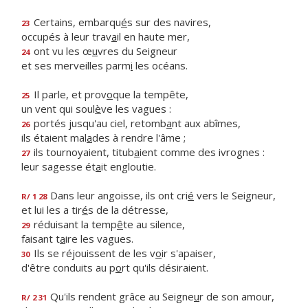
Certains, embarqu
é
s sur des navires,
23
occupés à leur trav
a
il en haute mer,
ont vu les œ
u
vres du Seigneur
24
et ses merveilles parm
i
les océans.
Il parle, et prov
o
que la tempête,
25
un vent qui soul
è
ve les vagues :
portés jusqu'au ciel, retomb
a
nt aux abîmes,
26
ils étaient mal
a
des à rendre l'âme ;
ils tournoyaient, titub
a
ient comme des ivrognes :
27
leur sagesse ét
a
it engloutie.
Dans leur angoisse, ils ont cri
é
vers le Seigneur,
R/ 1 28
et lui les a tir
é
s de la détresse,
réduisant la temp
ê
te au silence,
29
faisant t
a
ire les vagues.
Ils se réjouissent de les v
o
ir s'apaiser,
30
d'être conduits au p
o
rt qu'ils désiraient.
Qu'ils rendent grâce au Seigne
u
r de son amour,
R/ 2 31