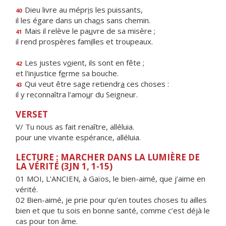
Dieu livre au mépr
i
s les puissants,
40
il les égare dans un cha
o
s sans chemin.
Mais il relève le pa
u
vre de sa misère ;
41
il rend prospères fam
i
lles et troupeaux.
Les justes v
o
ient, ils sont en fête ;
42
et l'injustice f
e
rme sa bouche.
Qui veut être sage retiendr
a
ces choses :
43
il y reconnaîtra l'amo
u
r du Seigneur.
VERSET
V/ Tu nous as fait renaître, alléluia.
pour une vivante espérance, alléluia.
LECTURE : MARCHER DANS LA LUMIÈRE DE
LA VÉRITÉ (3JN 1, 1-15)
01 MOI, L’ANCIEN, à Gaïos, le bien-aimé, que j’aime en
vérité.
02 Bien-aimé, je prie pour qu’en toutes choses tu ailles
bien et que tu sois en bonne santé, comme c’est déjà le
cas pour ton âme.