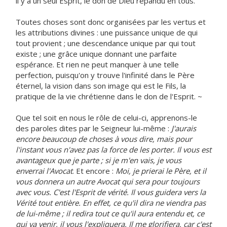
il y a un seul Esprit, le don de Dieu répandu en tous.
Toutes choses sont donc organisées par les vertus et
les attributions divines : une puissance unique de qui
tout provient ; une descendance unique par qui tout
existe ; une grâce unique donnant une parfaite
espérance. Et rien ne peut manquer à une telle
perfection, puisqu'on y trouve l'infinité dans le Père
éternel, la vision dans son image qui est le Fils, la
pratique de la vie chrétienne dans le don de l'Esprit. ~
Que tel soit en nous le rôle de celui-ci, apprenons-le
des paroles dites par le Seigneur lui-même :
J'aurais
encore beaucoup de choses à vous dire, mais pour
l'instant vous n'avez pas la force de les porter. Il vous est
avantageux que je parte ; si je m'en vais, je vous
enverrai l'Avocat
. Et encore :
Moi, je prierai le Père, et il
vous donnera un autre Avocat qui sera pour toujours
avec vous. C'est l'Esprit de vérité. Il vous guidera vers la
Vérité tout entière. En effet, ce qu'il dira ne viendra pas
de lui-même ; il redira tout ce qu'il aura entendu et, ce
qui va venir, il vous l'expliquera. Il me glorifiera, car c'est