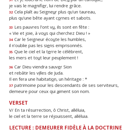
je vais le magnifi
e
r, lui rendre grâce.
Cela plaît au Seigne
u
r plus qu’un taureau,
32
plus qu’une bête ayant c
o
rnes et sabots.
Les pauvres l’ont v
u
, ils sont en fête :
33
« Vie et joie, à vo
u
s qui cherchez Dieu ! »
Car le Seigneur éco
u
te les humbles,
34
il n’oublie pas les si
e
ns emprisonnés.
Que le ciel et la t
e
rre le célèbrent,
35
les mers et to
u
t leur peuplement !
Car Dieu viendra sauv
e
r Sion
36
et rebâtir les v
i
lles de Juda.
Il en fera une habitati
o
n, un héritage : *
patrimoine pour les descendants de ses serviteurs,
37
demeure pour ceux qui
a
iment son nom.
VERSET
V/ En ta résurrection, ô Christ, alléluia,
le ciel et la terre se réjouissent, alléluia.
LECTURE : DEMEURER FIDÈLE À LA DOCTRINE