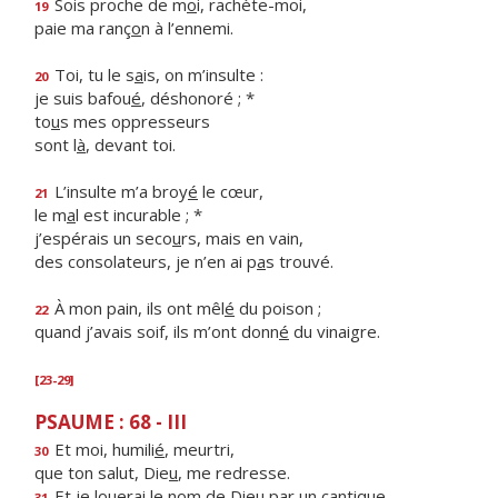
Sois proche de m
o
i, rachète-moi,
19
paie ma ranç
o
n à l’ennemi.
Toi, tu le s
a
is, on m’insulte :
20
je suis bafou
é
, déshonoré ; *
to
u
s mes oppresseurs
sont l
à
, devant toi.
L’insulte m’a broy
é
le cœur,
21
le m
a
l est incurable ; *
j’espérais un seco
u
rs, mais en vain,
des consolateurs, je n’en ai p
a
s trouvé.
À mon pain, ils ont mêl
é
du poison ;
22
quand j’avais soif, ils m’ont donn
é
du vinaigre.
[23-29]
PSAUME : 68 - III
Et moi, humili
é
, meurtri,
30
que ton salut, Die
u
, me redresse.
Et je louerai le nom de Die
u
par un cantique,
31