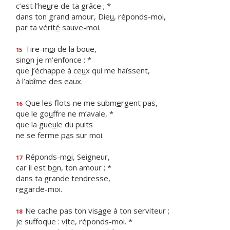
c’est l’he
u
re de ta grâce ; *
dans ton grand amour, Die
u
, réponds-moi,
par ta vérit
é
sauve-moi.
Tire-m
o
i de la boue,
15
sin
o
n je m’enfonce : *
que j’échappe à ce
u
x qui me haïssent,
à l’ab
î
me des eaux.
Que les flots ne me subm
e
rgent pas,
16
que le go
u
ffre ne m’avale, *
que la gue
u
le du puits
ne se ferme p
a
s sur moi.
Réponds-m
o
i, Seigneur,
17
car il est b
o
n, ton amour ; *
dans ta gr
a
nde tendresse,
r
e
garde-moi.
Ne cache pas ton vis
a
ge à ton serviteur ;
18
je suffoque : v
i
te, réponds-moi. *