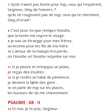
Qu’ils n’aient pas honte pour m
o
i, ceux qui t’espèrent,
7
Seigneur, Die
u
de l’univers ;*
qu’ils ne rougissent pas de m
o
i, ceux qui te cherchent,
Die
u
d’Israël !
C’est pour toi que j’end
u
re l’insulte,
8
que la honte me co
u
vre le visage :
je suis un étrang
e
r pour mes frères,
9
un inconnu pour les f
ls de ma mère.
L’amour de ta mais
o
n m’a perdu ;
10
on t’insulte, et l’insulte ret
o
mbe sur moi.
Si je pleure et m’imp
o
se un jeûne,
11
je reç
o
is des insultes ;
si je revêts un hab
i
t de pénitence,
12
je deviens la f
a
ble des gens :
on parle de m
o
i sur les places,
13
les buveurs de v
i
n me chansonnent.
PSAUME : 68 - II
Et moi, je te pr
i
e, Seigneur :
14