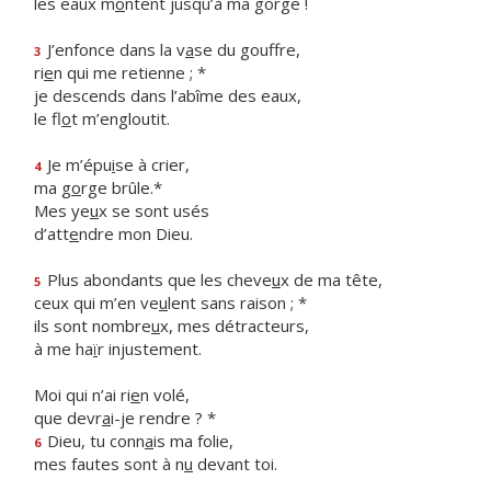
les eaux m
o
ntent jusqu’à ma gorge !
J’enfonce dans la v
a
se du gouffre,
3
ri
e
n qui me retienne ; *
je descends dans l’abîme des eaux,
le fl
o
t m’engloutit.
Je m’épu
i
se à crier,
4
ma g
o
rge brûle.*
Mes ye
u
x se sont usés
d’att
e
ndre mon Dieu.
Plus abondants que les cheve
u
x de ma tête,
5
ceux qui m’en ve
u
lent sans raison ; *
ils sont nombre
u
x, mes détracteurs,
à me ha
ï
r injustement.
Moi qui n’ai ri
e
n volé,
que devr
a
i-je rendre ? *
Dieu, tu conn
a
is ma folie,
6
mes fautes sont à n
u
devant toi.