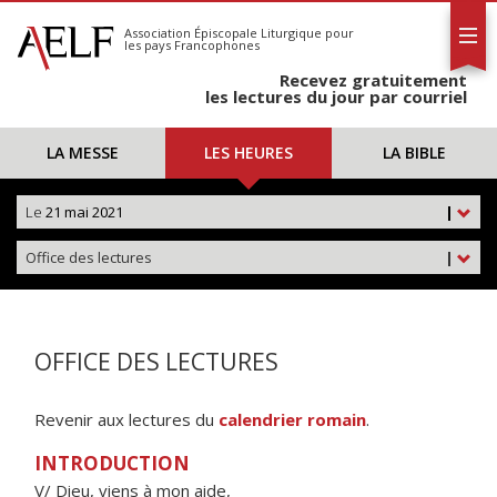
L'AELF
S'abonner
Association Épiscopale Liturgique
pour
les pays Francophones
Calendrier
Recevez gratuitement
Contact
les lectures du jour par courriel
LA MESSE
LES HEURES
LA BIBLE
Le
21 mai 2021
|
Office des lectures
|
OFFICE DES LECTURES
Revenir aux lectures du
calendrier romain
.
INTRODUCTION
V/ Dieu, viens à mon aide,