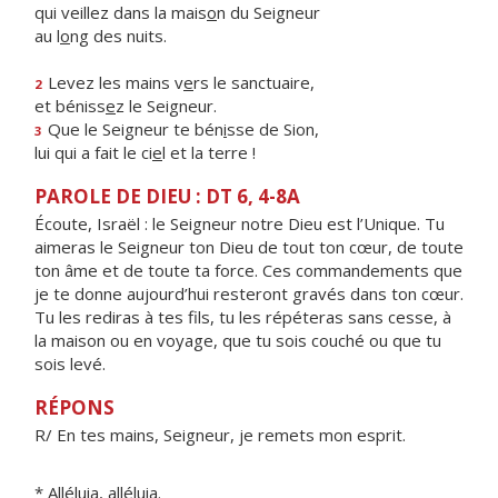
qui veillez dans la mais
o
n du Seigneur
au l
o
ng des nuits.
Levez les mains v
e
rs le sanctuaire,
2
et béniss
e
z le Seigneur.
Que le Seigneur te bén
i
sse de Sion,
3
lui qui a fait le ci
e
l et la terre !
PAROLE DE DIEU : DT 6, 4-8A
Écoute, Israël : le Seigneur notre Dieu est l’Unique. Tu
aimeras le Seigneur ton Dieu de tout ton cœur, de toute
ton âme et de toute ta force. Ces commandements que
je te donne aujourd’hui resteront gravés dans ton cœur.
Tu les rediras à tes fils, tu les répéteras sans cesse, à
la maison ou en voyage, que tu sois couché ou que tu
sois levé.
RÉPONS
R/ En tes mains, Seigneur, je remets mon esprit.
* Alléluia, alléluia.