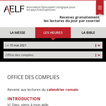
L'AELF
S'abonner
Association Épiscopale Liturgique
pour
les pays Francophones
Calendrier
Recevez gratuitement
Contact
les lectures du jour par courriel
LA MESSE
LES HEURES
LA BIBLE
Le
15 mai 2021
|
Office des complies
|
OFFICE DES COMPLIES
Revenir aux lectures du
calendrier romain
.
INTRODUCTION
V/ Dieu, viens à mon aide,