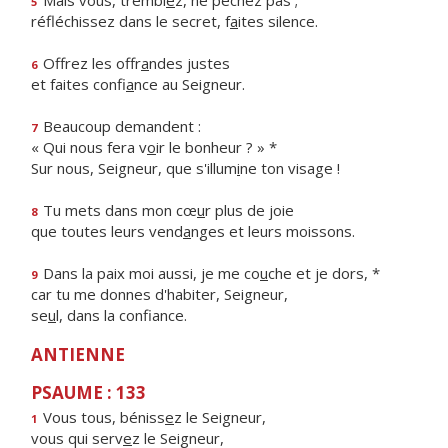
Mais vous, trembl
e
z, ne péchez pas ;
5
réfléchissez dans le secret, f
a
ites silence.
Offrez les offr
a
ndes justes
6
et faites confi
a
nce au Seigneur.
Beaucoup demandent :
7
« Qui nous fera v
o
ir le bonheur ? » *
Sur nous, Seigneur, que s'illum
i
ne ton visage !
Tu mets dans mon cœ
u
r plus de joie
8
que toutes leurs vend
a
nges et leurs moissons.
Dans la paix moi aussi, je me co
u
che et je dors, *
9
car tu me donnes d'habiter, Seigneur,
se
u
l, dans la confiance.
ANTIENNE
PSAUME : 133
Vous tous, béniss
e
z le Seigneur,
1
vous qui serv
e
z le Seigneur,