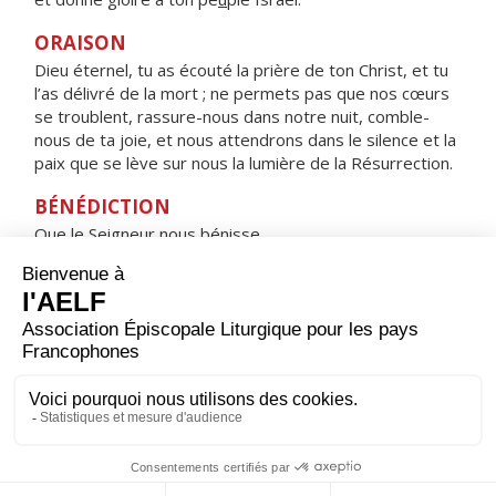
ORAISON
Dieu éternel, tu as écouté la prière de ton Christ, et tu
l’as délivré de la mort ; ne permets pas que nos cœurs
se troublent, rassure-nous dans notre nuit, comble-
nous de ta joie, et nous attendrons dans le silence et la
paix que se lève sur nous la lumière de la Résurrection.
BÉNÉDICTION
Que le Seigneur nous bénisse,
qu’il nous accorde une nuit tranquille
et nous garde dans la paix. Amen.
HYMNE : REGINA CÆLI, LÆTARE, ALLELUIA
Regina cæli, lætare, alleluia,
quia quem meruisti portare, alleluia,
resurrexit sicut dixit, alleluia ;
ora pro nobis Deum, alleluia.