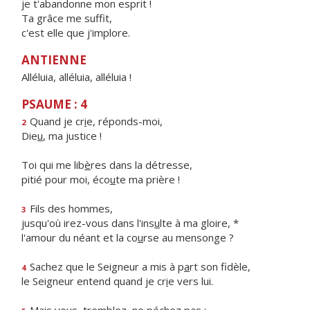
je t'abandonne mon esprit !
Ta grâce me suffit,
c'est elle que j'implore.
ANTIENNE
Alléluia, alléluia, alléluia !
PSAUME : 4
Quand je cr
i
e, réponds-moi,
2
Die
u
, ma justice !
Toi qui me lib
è
res dans la détresse,
pitié pour moi, éco
u
te ma prière !
Fils des hommes,
3
jusqu'où irez-vous dans l'ins
u
lte à ma gloire, *
l'amour du néant et la co
u
rse au mensonge ?
Sachez que le Seigneur a mis à p
a
rt son fidèle,
4
le Seigneur entend quand je cr
i
e vers lui.