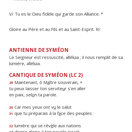
V/ Tu es le Dieu fidèle qui garde son Alliance. *
Gloire au Père et au Fils et au Saint-Esprit. R/
ANTIENNE DE SYMÉON
Le Seigneur est ressuscité, alléluia ; il nous remplit de sa
lumière, alléluia.
CANTIQUE DE SYMÉON (LC 2)
Maintenant, ô M
a
ître souverain, +
29
tu peux laisser ton servite
u
r s'en aller
en paix, sel
o
n ta parole.
Car mes yeux ont v
u
le salut
30
que tu préparais à la f
a
ce des peuples :
31
lumière qui se rév
è
le aux nations
32
et donne gloire à ton pe
u
ple Israël.