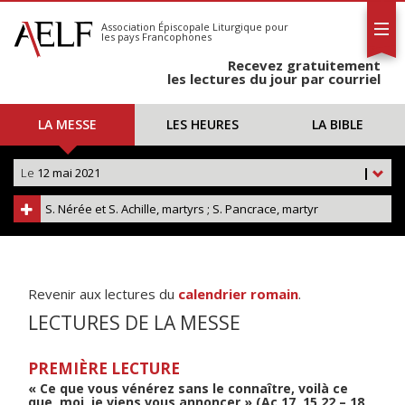
L'AELF
S'abonner
Association Épiscopale Liturgique
pour
les pays Francophones
Calendrier
Recevez gratuitement
Contact
les lectures du jour par courriel
LA MESSE
LES HEURES
LA BIBLE
Le
12 mai 2021
|
S. Nérée et S. Achille, martyrs ; S. Pancrace, martyr
Revenir aux lectures du
calendrier romain
.
LECTURES DE LA MESSE
PREMIÈRE LECTURE
« Ce que vous vénérez sans le connaître, voilà ce
que, moi, je viens vous annoncer » (Ac 17, 15.22 – 18,