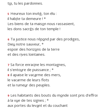
t
o
i, tu les pardonnes.
Heureux ton invit
é
, ton élu :
5
il hab
i
te ta demeure ! *
Les biens de ta mais
o
n nous rassasient,
les dons sacr
é
s de ton temple !
Ta justice nous rép
o
nd par des prodiges,
6
Die
u
notre sauveur, *
espoir des horiz
o
ns de la terre
et des r
i
ves lointaines.
Sa force enrac
i
ne les montagnes,
7
il s’ento
u
re de puissance ; *
il apaise le vac
a
rme des mers,
8
le vacarme de leurs flots
et la rume
u
r des peuples.
Les habitants des bouts du m
o
nde sont pris d’effroi
9
à la v
u
e de tes signes ; *
aux portes du lev
a
nt et du couchant