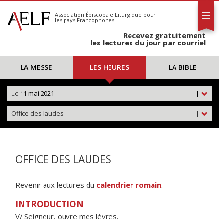
L'AELF
S'abonner
Association Épiscopale Liturgique
pour
les pays Francophones
Calendrier
Recevez gratuitement
Contact
les lectures du jour par courriel
LA MESSE
LES HEURES
LA BIBLE
Le
11 mai 2021
|
Office des laudes
|
OFFICE DES LAUDES
Revenir aux lectures du
calendrier romain
.
INTRODUCTION
V/ Seigneur, ouvre mes lèvres,