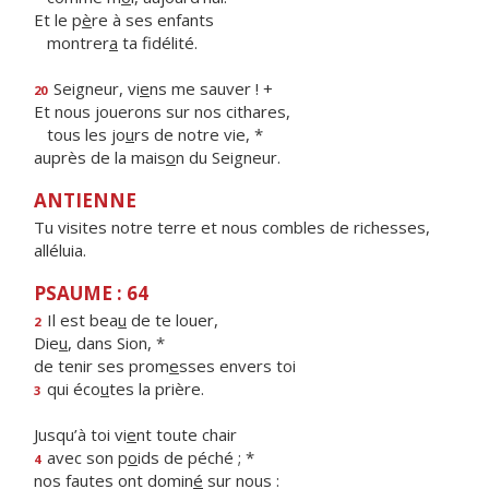
Et le p
è
re à ses enfants
montrer
a
ta fidélité.
Seigneur, vi
e
ns me sauver ! +
20
Et nous jouerons sur nos cithares,
tous les jo
u
rs de notre vie, *
auprès de la mais
o
n du Seigneur.
ANTIENNE
Tu visites notre terre et nous combles de richesses,
alléluia.
PSAUME : 64
Il est bea
u
de te louer,
2
Die
u
, dans Sion, *
de tenir ses prom
e
sses envers toi
qui éco
u
tes la prière.
3
Jusqu’à toi vi
e
nt toute chair
avec son p
o
ids de péché ; *
4
nos fautes ont domin
é
sur nous :