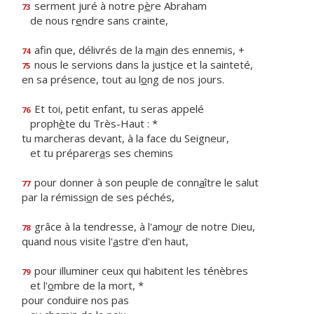
serment juré à notre p
è
re Abraham
73
de nous r
e
ndre sans crainte,
afin que, délivrés de la m
a
in des ennemis, +
74
nous le servions dans la just
i
ce et la sainteté,
75
en sa présence, tout au l
o
ng de nos jours.
Et toi, petit enfant, tu seras appelé
76
proph
è
te du Très-Haut : *
tu marcheras devant, à la face du Seigneur,
et tu préparer
a
s ses chemins
pour donner à son peuple de conn
a
ître le salut
77
par la rémissi
o
n de ses péchés,
grâce à la tendresse, à l'amo
u
r de notre Dieu,
78
quand nous visite l'
a
stre d'en haut,
pour illuminer ceux qui habitent les ténèbres
79
et l'
o
mbre de la mort, *
pour conduire nos pas