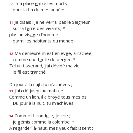
j'ai ma place
e
ntre les morts
pour la f
n de mes années.
Je disais : Je ne verrai p
a
s le Seigneur
11
sur la t
e
rre des vivants, *
plus un vis
a
ge d'homme
parmi les habit
a
nts du monde !
Ma demeure m'est enlev
é
e, arrachée,
12
comme une t
e
nte de berger. *
Tel un tisserand, j'ai dévid
é
ma vie :
le f
l est tranché.
Du jour à la nu
i
t, tu m'achèves ;
j'ai cri
é
jusqu'au matin. *
13
Comme un lion, il a broy
é
tous mes os.
Du jour à la nu
i
t, tu m'achèves.
Comme l'hirond
e
lle, je crie ;
14
je gém
i
s comme la colombe. *
À regarder là-haut, mes ye
u
x faiblissent :