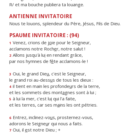
R/ et ma bouche publiera ta louange.
ANTIENNE INVITATOIRE
Nous te louons, splendeur du Père, Jésus, Fils de Dieu.
PSAUME INVITATOIRE : (94)
Venez, crions de j
o
ie pour le Seigneur,
1
acclamons notre Roch
e
r, notre salut !
Allons jusqu'à lu
i
en rendant grâce,
2
par nos hymnes de f
ê
te acclamons-le !
Oui, le grand Die
u
, c'est le Seigneur,
3
le grand roi au-dess
u
s de tous les dieux :
il tient en main les profonde
u
rs de la terre,
4
et les sommets des mont
a
gnes sont à lui ;
à lui la mer, c'est lu
i
qui l'a faite,
5
et les terres, car ses m
a
ins les ont pétries.
Entrez, inclinez-vo
u
s, prosternez-vous,
6
adorons le Seigne
u
r qui nous a faits.
Oui, il
e
st notre Dieu ; +
7