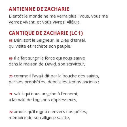
ANTIENNE DE ZACHARIE
Bientôt le monde ne me verra plus ; vous, vous me
verrez vivant, et vous vivrez. Alléluia.
CANTIQUE DE ZACHARIE (LC 1)
Béni soit le Seigneur, le Die
u
d'Israël,
68
qui visite et rach
è
te son peuple.
Il a fait surgir la f
o
rce qui nous sauve
69
dans la maison de Dav
i
d, son serviteur,
comme il l'avait dit par la bo
u
che des saints,
70
par ses prophètes, depuis les t
e
mps anciens :
salut qui nous arr
a
che à l'ennemi,
71
à la main de to
u
s nos oppresseurs,
amour qu'il m
o
ntre envers nos pères,
72
mémoire de son alli
a
nce sainte,