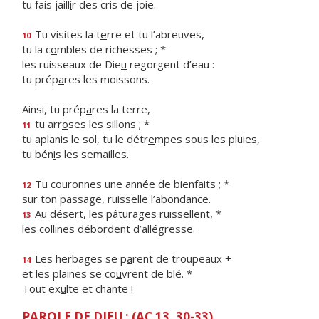
tu fais jaill
i
r des cris de joie.
Tu visites la t
e
rre et tu l’abreuves,
10
tu la c
o
mbles de richesses ; *
les ruisseaux de Die
u
regorgent d’eau :
tu prép
a
res les moissons.
Ainsi, tu prép
a
res la terre,
tu arr
o
ses les sillons ; *
11
tu aplanis le sol, tu le détr
e
mpes sous les pluies,
tu bén
i
s les semailles.
Tu couronnes une ann
é
e de bienfaits ; *
12
sur ton passage, ruiss
e
lle l’abondance.
Au désert, les pâtur
a
ges ruissellent, *
13
les collines déb
o
rdent d’allégresse.
Les herbages se p
a
rent de troupeaux +
14
et les plaines se co
u
vrent de blé. *
Tout ex
u
lte et chante !
PAROLE DE DIEU : (AC 13, 30-33)