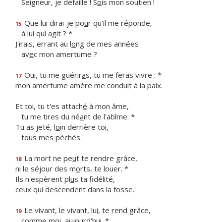
Seigneur, je défaille ! S
o
is mon soutien !
Que lui dirai-je po
u
r qu'il me réponde,
15
à lu
i
qui agit ? *
J'irais, errant au l
o
ng de mes années
av
e
c mon amertume ?
Oui, tu me guérir
a
s, tu me feras vivre : *
17
mon amertume amère me condu
i
t à la paix.
Et toi, tu t'es attach
é
à mon âme,
tu me tires du né
a
nt de l'abîme. *
Tu as jeté, l
o
in derrière toi,
to
u
s mes péchés.
La mort ne pe
u
t te rendre grâce,
18
ni le séjour des m
o
rts, te louer. *
Ils n'espèrent pl
u
s ta fidélité,
ceux qui desc
e
ndent dans la fosse.
Le vivant, le vivant, lu
i
, te rend grâce,
19
comme m
o
i, aujourd'hui. *