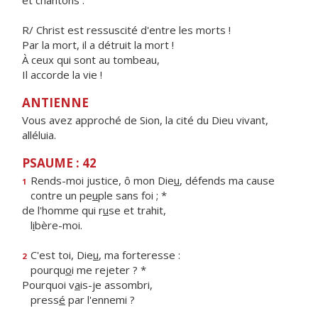
et chantons :
R/ Christ est ressuscité d'entre les morts !
Par la mort, il a détruit la mort !
À ceux qui sont au tombeau,
Il accorde la vie !
ANTIENNE
Vous avez approché de Sion, la cité du Dieu vivant,
alléluia.
PSAUME : 42
Rends-moi justice, ô mon Die
u
, défends ma cause
1
contre un pe
u
ple sans foi ; *
de l'homme qui r
u
se et trahit,
l
i
bère-moi.
C'est toi, Die
u
, ma forteresse :
2
pourqu
o
i me rejeter ? *
Pourquoi v
a
is-je assombri,
press
é
par l'ennemi ?