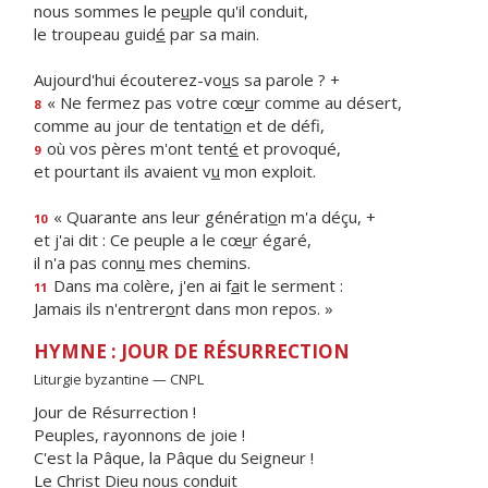
nous sommes le pe
u
ple qu'il conduit,
le troupeau guid
é
par sa main.
Aujourd'hui écouterez-vo
u
s sa parole ? +
« Ne fermez pas votre cœ
u
r comme au désert,
8
comme au jour de tentati
o
n et de défi,
où vos pères m'ont tent
é
et provoqué,
9
et pourtant ils avaient v
u
mon exploit.
« Quarante ans leur générati
o
n m'a déçu, +
10
et j'ai dit : Ce peuple a le cœ
u
r égaré,
il n'a pas conn
u
mes chemins.
Dans ma colère, j'en ai f
a
it le serment :
11
Jamais ils n'entrer
o
nt dans mon repos. »
HYMNE : JOUR DE RÉSURRECTION
Liturgie byzantine — CNPL
Jour de Résurrection !
Peuples, rayonnons de joie !
C'est la Pâque, la Pâque du Seigneur !
Le Christ Dieu nous conduit