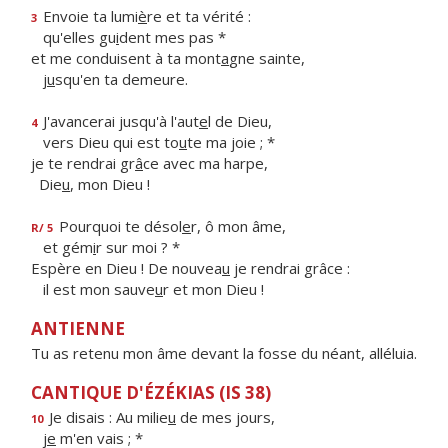
Envoie ta lumi
è
re et ta vérité :
3
qu'elles gu
i
dent mes pas *
et me conduisent à ta mont
a
gne sainte,
j
u
squ'en ta demeure.
J'avancerai jusqu'à l'aut
e
l de Dieu,
4
vers Dieu qui est to
u
te ma joie ; *
je te rendrai gr
â
ce avec ma harpe,
Die
u
, mon Dieu !
Pourquoi te désol
e
r, ô mon âme,
R/ 5
et gém
i
r sur moi ? *
Espère en Dieu ! De nouvea
u
je rendrai grâce :
il est mon sauve
u
r et mon Dieu !
ANTIENNE
Tu as retenu mon âme devant la fosse du néant, alléluia.
CANTIQUE D'ÉZÉKIAS (IS 38)
Je disais : Au milie
u
de mes jours,
10
j
e
m'en vais ; *