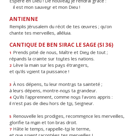
Espère en Dieu ! De nouvea
u
je rendrai grâce :
il est mon sauve
u
r et mon Dieu !
ANTIENNE
Remplis Jérusalem du récit de tes œuvres ; qu’on
chante tes merveilles, alléluia.
CANTIQUE DE BEN SIRAC LE SAGE (SI 36)
Prends pitié de nous, Maître et Die
u
de tout ;
1
répands la crainte sur to
u
tes les nations.
Lève la main sur les pa
y
s étrangers,
2
et qu'ils v
o
ient ta puissance !
À nos dépens, tu leur montr
a
s ta sainteté ;
3
à leurs dépens, montre-no
u
s ta grandeur.
Qu'ils l'apprennent, comme no
u
s l'avons appris :
4
il n'est pas de dieu hors de t
o
i, Seigneur.
Renouvelle les prodiges, recomm
e
nce les merveilles,
5
glorifie ta m
a
in et ton bras droit.
Hâte le temps, rappelle-t
o
i le terme,
7
et que soient racont
é
es tes merveilles !