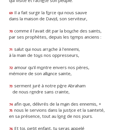
qui visite et rach
è
te son peuple.
Il a fait surgir la f
o
rce qui nous sauve
69
dans la maison de Dav
i
d, son serviteur,
comme il l'avait dit par la bo
u
che des saints,
70
par ses prophètes, depuis les t
e
mps anciens :
salut qui nous arr
a
che à l'ennemi,
71
à la main de to
u
s nos oppresseurs,
amour qu'il m
o
ntre envers nos pères,
72
mémoire de son alli
a
nce sainte,
serment juré à notre p
è
re Abraham
73
de nous r
e
ndre sans crainte,
afin que, délivrés de la m
a
in des ennemis, +
74
nous le servions dans la just
i
ce et la sainteté,
75
en sa présence, tout au l
o
ng de nos jours.
Et toi, petit enfant, tu seras appelé
76