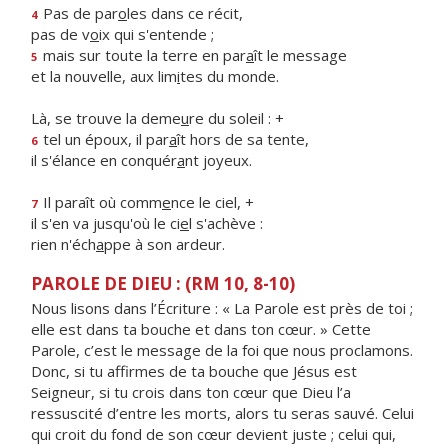
Pas de par
o
les dans ce récit,
4
pas de v
o
ix qui s'entende ;
mais sur toute la terre en par
a
ît le message
5
et la nouvelle, aux lim
i
tes du monde.
Là, se trouve la deme
u
re du soleil : +
tel un époux, il par
a
ît hors de sa tente,
6
il s'élance en conquér
a
nt joyeux.
Il paraît où comm
e
nce le ciel, +
7
il s'en va jusqu'où le ci
e
l s'achève :
rien n'éch
a
ppe à son ardeur.
PAROLE DE DIEU : (RM 10, 8-10)
Nous lisons dans l’Écriture : « La Parole est près de toi ;
elle est dans ta bouche et dans ton cœur. » Cette
Parole, c’est le message de la foi que nous proclamons.
Donc, si tu affirmes de ta bouche que Jésus est
Seigneur, si tu crois dans ton cœur que Dieu l’a
ressuscité d’entre les morts, alors tu seras sauvé. Celui
qui croit du fond de son cœur devient juste ; celui qui,