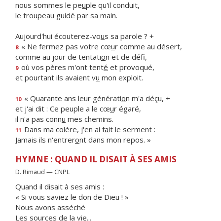
nous sommes le pe
u
ple qu'il conduit,
le troupeau guid
é
par sa main.
Aujourd'hui écouterez-vo
u
s sa parole ? +
« Ne fermez pas votre cœ
u
r comme au désert,
8
comme au jour de tentati
o
n et de défi,
où vos pères m'ont tent
é
et provoqué,
9
et pourtant ils avaient v
u
mon exploit.
« Quarante ans leur générati
o
n m'a déçu, +
10
et j'ai dit : Ce peuple a le cœ
u
r égaré,
il n'a pas conn
u
mes chemins.
Dans ma colère, j'en ai f
a
it le serment :
11
Jamais ils n'entrer
o
nt dans mon repos. »
HYMNE : QUAND IL DISAIT À SES AMIS
D. Rimaud — CNPL
Quand il disait à ses amis :
« Si vous saviez le don de Dieu ! »
Nous avons asséché
Les sources de la vie...