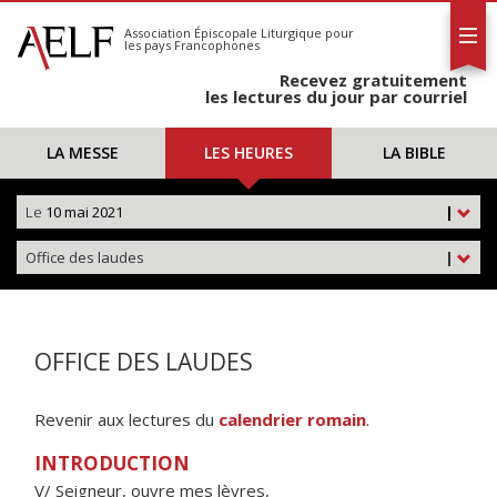
L'AELF
S'abonner
Association Épiscopale Liturgique
pour
les pays Francophones
Calendrier
Recevez gratuitement
Contact
les lectures du jour par courriel
LA MESSE
LES HEURES
LA BIBLE
Le
10 mai 2021
|
Office des laudes
|
OFFICE DES LAUDES
Revenir aux lectures du
calendrier romain
.
INTRODUCTION
V/ Seigneur, ouvre mes lèvres,