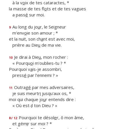
à la v
o
ix de tes cataractes, *
la masse de tes fl
o
ts et de tes vagues
a pass
é
sur moi.
Au long du jo
u
r, le Seigneur
9
m'env
o
ie son amour ; *
et la nuit, son ch
a
nt est avec moi,
prière au Die
u
de ma vie.
Je dirai à Die
u
, mon rocher :
10
« Pourqu
o
i m'oublies-tu ? *
Pourquoi v
a
is-je assombri,
press
é
par l'ennemi ? »
Outrag
é
par mes adversaires,
11
je suis meurtr
i
jusqu'aux os, *
moi qui chaque jo
u
r entends dire :
« Où est-
i
l ton Dieu ? »
Pourquoi te désol
e
r, ô mon âme,
R/ 12
et gém
i
r sur moi ? *