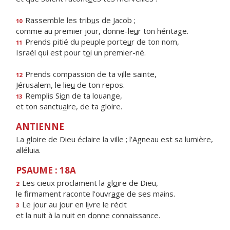
Rassemble les trib
u
s de Jacob ;
10
comme au premier jour, donne-le
u
r ton héritage.
Prends pitié du peuple porte
u
r de ton nom,
11
Israël qui est pour t
o
i un premier-né.
Prends compassion de ta v
i
lle sainte,
12
Jérusalem, le lie
u
de ton repos.
Remplis Si
o
n de ta louange,
13
et ton sanctu
a
ire, de ta gloire.
ANTIENNE
La gloire de Dieu éclaire la ville ; l’Agneau est sa lumière,
alléluia.
PSAUME : 18A
Les cieux proclament la gl
o
ire de Dieu,
2
le firmament raconte l'ouvr
a
ge de ses mains.
Le jour au jour en l
i
vre le récit
3
et la nuit à la nuit en d
o
nne connaissance.