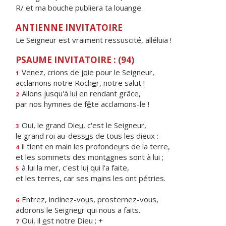
R/ et ma bouche publiera ta louange.
ANTIENNE INVITATOIRE
Le Seigneur est vraiment ressuscité, alléluia !
PSAUME INVITATOIRE : (94)
Venez, crions de j
o
ie pour le Seigneur,
1
acclamons notre Roch
e
r, notre salut !
Allons jusqu'à lu
i
en rendant grâce,
2
par nos hymnes de f
ê
te acclamons-le !
Oui, le grand Die
u
, c'est le Seigneur,
3
le grand roi au-dess
u
s de tous les dieux :
il tient en main les profonde
u
rs de la terre,
4
et les sommets des mont
a
gnes sont à lui ;
à lui la mer, c'est lu
i
qui l'a faite,
5
et les terres, car ses m
a
ins les ont pétries.
Entrez, inclinez-vo
u
s, prosternez-vous,
6
adorons le Seigne
u
r qui nous a faits.
Oui, il
e
st notre Dieu ; +
7