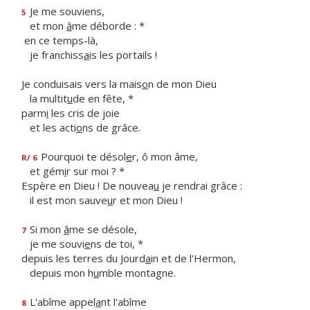
Je me souviens,
5
et mon
â
me déborde : *
en ce temps-là,
je franchiss
a
is les portails !
Je conduisais vers la mais
o
n de mon Dieu
la multit
u
de en fête, *
parm
i
les cris de joie
et les acti
o
ns de grâce.
Pourquoi te désol
e
r, ô mon âme,
R/ 6
et gém
i
r sur moi ? *
Espère en Dieu ! De nouvea
u
je rendrai grâce :
il est mon sauve
u
r et mon Dieu !
Si mon
â
me se désole,
7
je me souvi
e
ns de toi, *
depuis les terres du Jourd
a
in et de l'Hermon,
depuis mon h
u
mble montagne.
L'abîme appel
a
nt l'abîme
8