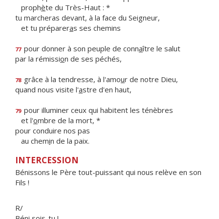
proph
è
te du Très-Haut : *
tu marcheras devant, à la face du Seigneur,
et tu préparer
a
s ses chemins
pour donner à son peuple de conn
a
ître le salut
77
par la rémissi
o
n de ses péchés,
grâce à la tendresse, à l'amo
u
r de notre Dieu,
78
quand nous visite l'
a
stre d'en haut,
pour illuminer ceux qui habitent les ténèbres
79
et l'
o
mbre de la mort, *
pour conduire nos pas
au chem
i
n de la paix.
INTERCESSION
Bénissons le Père tout-puissant qui nous relève en son
Fils !
R/
Béni sois-tu !