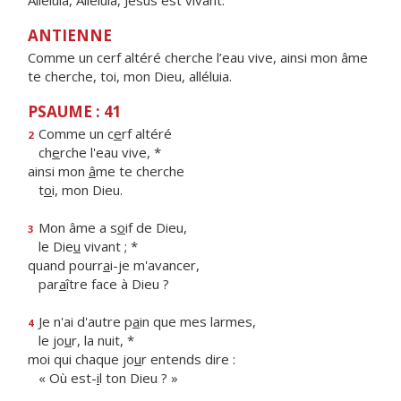
Alléluia, Alléluia, Jésus est vivant.
ANTIENNE
Comme un cerf altéré cherche l’eau vive, ainsi mon âme
te cherche, toi, mon Dieu, alléluia.
PSAUME : 41
Comme un c
e
rf altéré
2
ch
e
rche l'eau vive, *
ainsi mon
â
me te cherche
t
o
i, mon Dieu.
Mon âme a s
o
if de Dieu,
3
le Die
u
vivant ; *
quand pourr
a
i-je m'avancer,
par
a
ître face à Dieu ?
Je n'ai d'autre p
a
in que mes larmes,
4
le jo
u
r, la nuit, *
moi qui chaque jo
u
r entends dire :
« Où est-
i
l ton Dieu ? »