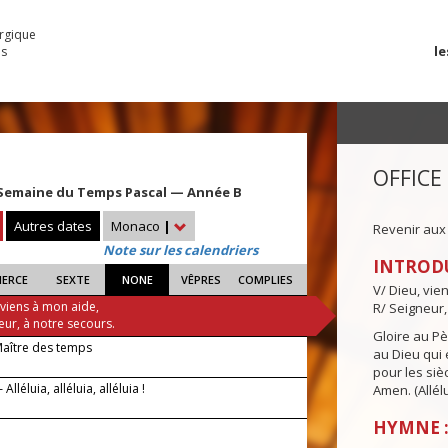
urgique
le
es
OFFICE
Semaine du Temps Pascal — Année B
Autres dates
Monaco
|
Revenir aux
Note sur les calendriers
INTROD
IERCE
SEXTE
NONE
VÊPRES
COMPLIES
V/ Dieu, vie
 viens à mon aide,
R/ Seigneur,
eur, à notre secours.
Gloire au Pèr
Maître des temps
au Dieu qui e
pour les siè
 Alléluia, alléluia, alléluia !
Amen. (Allélu
HYMNE :