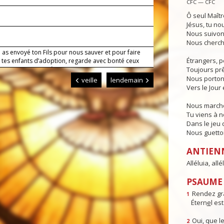
CFC — CFC
Ô seul Maîtr
Jésus, tu no
Nous suivon
Nous cherch
 as envoyé ton Fils pour nous sauver et pour faire
Étrangers, p
 tes enfants d’adoption, regarde avec bonté ceux
aimes comme un père ; puisque nous croyons au
Toujours prêt
accorde-nous la vraie liberté et la vie éternelle.
Nous porton
veille
lendemain
Vers le Jour 
Nous marcho
Tu viens à 
Dans le jeu d
Nous guettons
ANTIEN
Alléluia, allél
PSAUME :
Rendez gr
1
Étern
e
l es
Oui, que le
2