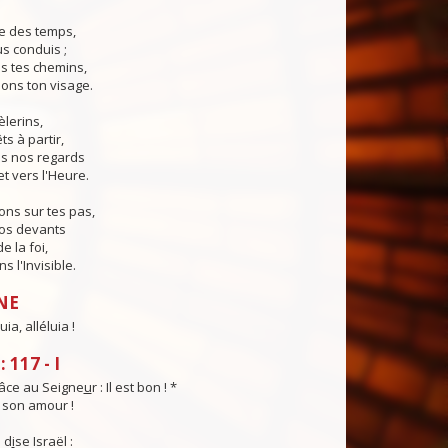
e des temps,
us conduis ;
s tes chemins,
ons ton visage.
èlerins,
s à partir,
s nos regards
et vers l'Heure.
ns sur tes pas,
nos devants
e la foi,
 l'Invisible.
NE
uia, alléluia !
 117 - I
âce au Seigne
u
r : Il est bon ! *
t son amour !
 d
i
se Israël :