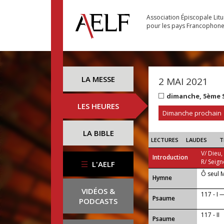
Association Épiscopale Lit
pour les pays Francophon
LA MESSE
2 MAI 2021
dimanche, 5ème 
LES HEURES
Dimanche prochain
LA BIBLE
LECTURES
LAUDES
T
V/ Dieu,
Introduction
R/ Seign
L'AELF
Ô seul 
...
Hymne
VIDÉOS &
117 - I —
Psaume
PODCASTS
117 - II
Psaume