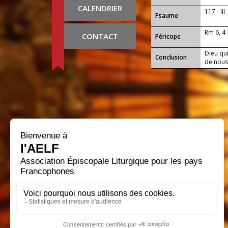
CALENDRIER
117 - III
Psaume
Rm 6, 4
CONTACT
Péricope
Dieu qui
Conclusion
de nous
que tu 
Christ, 