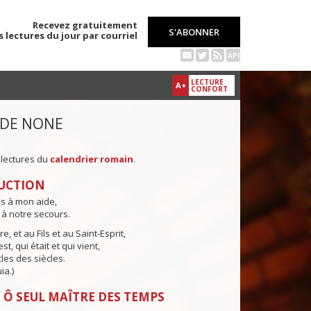
Recevez gratuitement
S'ABONNER
s lectures du jour par courriel
API
LECTURE
A+
CONFORT
 DE NONE
 lectures du
calendrier romain
.
UCTION
ns à mon aide,
 à notre secours.
e, et au Fils et au Saint-Esprit,
st, qui était et qui vient,
cles des siècles.
ia.)
 Ô SEUL MAÎTRE DES TEMPS