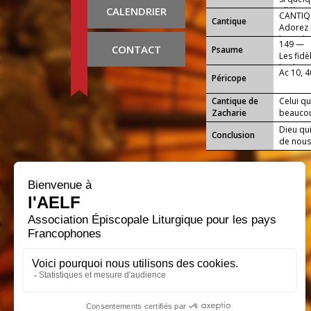
CALENDRIER
alléluia.
CANTIQU
Cantique
Adorez le
l’eau de
149 —
CONTACT
Psaume
Les fidè
la gloir
Ac 10, 
Péricope
Cantique de
Celui q
Zacharie
beaucoup
Dieu qui
Conclusion
de nous