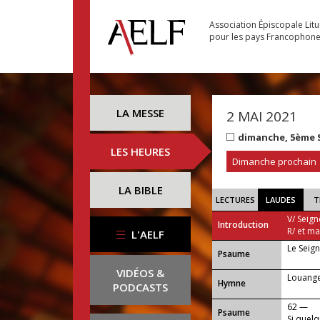
Association Épiscopale Lit
pour les pays Francophon
LA MESSE
2 MAI 2021
dimanche, 5ème 
LES HEURES
Dimanche prochain
LA BIBLE
LECTURES
LAUDES
T
V/ Seign
Introduction
R/ et m
L'AELF
Le Seign
Psaume
VIDÉOS &
Louange 
Hymne
PODCASTS
62 —
Psaume
Si quelq