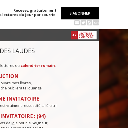
Recevez gratuitement
S'ABONNER
s lectures du jour par courriel
API
LECTURE
A+
CONFORT
 DES LAUDES
 lectures du
calendrier romain
.
UCTION
 ouvre mes lèvres,
che publiera ta louange.
E INVITATOIRE
est vraiment ressuscité, alléluia !
NVITATOIRE : (94)
ns de j
o
ie pour le Seigneur,