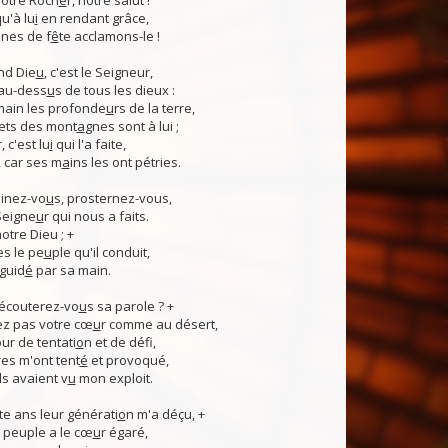
otre Roch
e
r, notre salut !
u'à lu
i
en rendant grâce,
nes de f
ê
te acclamons-le !
nd Die
u
, c'est le Seigneur,
 au-dess
u
s de tous les dieux :
 main les profonde
u
rs de la terre,
ets des mont
a
gnes sont à lui ;
, c'est lu
i
qui l'a faite,
, car ses m
a
ins les ont pétries.
linez-vo
u
s, prosternez-vous,
Seigne
u
r qui nous a faits.
notre Dieu ; +
s le pe
u
ple qu'il conduit,
guid
é
par sa main.
 écouterez-vo
u
s sa parole ? +
z pas votre cœ
u
r comme au désert,
r de tentati
o
n et de défi,
es m'ont tent
é
et provoqué,
ls avaient v
u
mon exploit.
e ans leur générati
o
n m'a déçu, +
 Ce peuple a le cœ
u
r égaré,