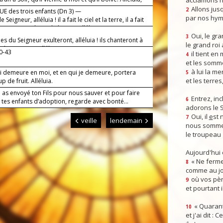
acclamons n
Allons jusq
2
E des trois enfants (Dn 3) —
par nos hym
 Seigneur, alléluia ! il a fait le ciel et la terre, il a fait
s sources et l’eau de la mer, alléluia.
Oui, le gra
3
les du Seigneur exulteront, alléluia ! ils chanteront à
le grand roi
e de son nom, alléluia.
40-43
il tient en
4
et les somm
à lui la mer
ui demeure en moi, et en qui je demeure, portera
5
et les terres
 de fruit. Alléluia.
 as envoyé ton Fils pour nous sauver et pour faire
Entrez, inc
6
 tes enfants d’adoption, regarde avec bonté...
adorons le 
Oui, il
e
st 
7
veille
lendemain
nous somme
le troupeau 
Aujourd'hui
« Ne ferme
8
comme au jou
où vos pèr
9
et pourtant i
« Quarant
10
et j'ai dit :