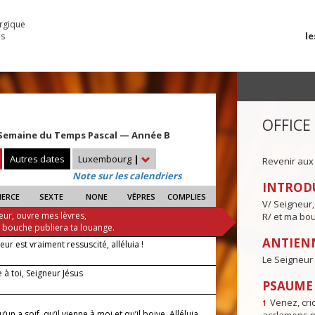
urgique
le
es
OFFICE
Semaine du Temps Pascal — Année B
Autres dates
Luxembourg
|
Revenir aux
Note sur les calendriers
INTROD
IERCE
SEXTE
NONE
VÊPRES
COMPLIES
V/ Seigneur,
eur, ouvre mes lèvres,
R/ et ma bou
a bouche publiera ta louange.
ANTIENN
eur est vraiment ressuscité, alléluia !
Le Seigneur 
à toi, Seigneur Jésus
PSAUME I
Venez, crio
1
u’un a soif, qu’il vienne à moi et qu’il boive. Alléluia,