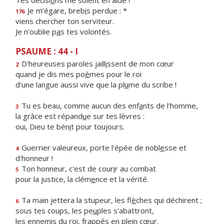
Tes décisi
o
ns me soient en aide !
Je m’égare, breb
i
s perdue : *
176
viens chercher ton serviteur.
Je n’oublie p
a
s tes volontés.
PSAUME : 44 - I
D'heureuses paroles jaill
i
ssent de mon cœur
2
quand je dis mes po
è
mes pour le roi
d'une langue aussi vive que la pl
u
me du scribe !
Tu es beau, comme aucun des enf
a
nts de l'homme,
3
la grâce est répand
u
e sur tes lèvres :
oui, Dieu te bén
i
t pour toujours.
Guerrier valeureux, porte l'épée de nobl
e
sse et
4
d'honneur !
Ton honneur, c'est de cour
i
r au combat
5
pour la justice, la clém
e
nce et la vérité.
Ta main jettera la stupeur, les fl
è
ches qui déchirent ;
6
sous tes coups, les pe
u
ples s'abattront,
les ennemis du roi, frapp
é
s en plein cœur.