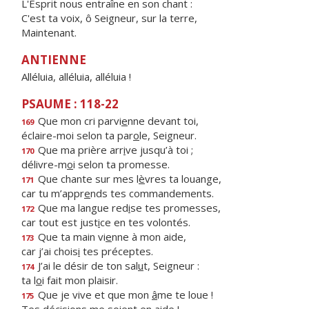
L'Esprit nous entraîne en son chant :
C'est ta voix, ô Seigneur, sur la terre,
Maintenant.
ANTIENNE
Alléluia, alléluia, alléluia !
PSAUME : 118-22
Que mon cri parvi
e
nne devant toi,
169
éclaire-moi selon ta par
o
le, Seigneur.
Que ma prière arr
i
ve jusqu’à toi ;
170
délivre-m
o
i selon ta promesse.
Que chante sur mes l
è
vres ta louange,
171
car tu m’appr
e
nds tes commandements.
Que ma langue red
i
se tes promesses,
172
car tout est just
i
ce en tes volontés.
Que ta main vi
e
nne à mon aide,
173
car j’ai chois
i
tes préceptes.
J’ai le désir de ton sal
u
t, Seigneur :
174
ta l
o
i fait mon plaisir.
Que je vive et que mon
â
me te loue !
175