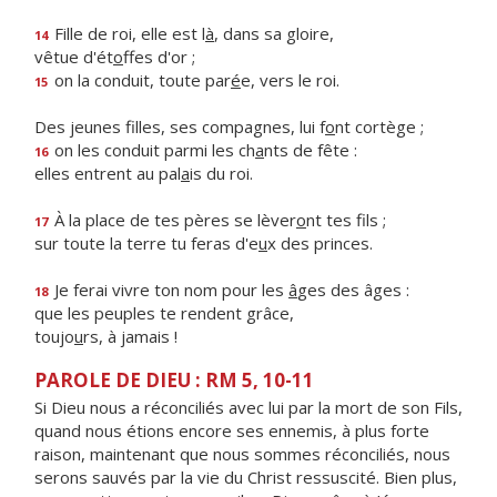
Fille de roi, elle est l
à
, dans sa gloire,
14
vêtue d'ét
o
ffes d'or ;
on la conduit, toute par
é
e, vers le roi.
15
Des jeunes filles, ses compagnes, lui f
o
nt cortège ;
on les conduit parmi les ch
a
nts de fête :
16
elles entrent au pal
a
is du roi.
À la place de tes pères se lèver
o
nt tes fils ;
17
sur toute la terre tu feras d'e
u
x des princes.
Je ferai vivre ton nom pour les
â
ges des âges :
18
que les peuples te rendent grâce,
toujo
u
rs, à jamais !
PAROLE DE DIEU : RM 5, 10-11
Si Dieu nous a réconciliés avec lui par la mort de son Fils,
quand nous étions encore ses ennemis, à plus forte
raison, maintenant que nous sommes réconciliés, nous
serons sauvés par la vie du Christ ressuscité. Bien plus,