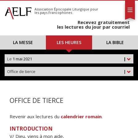
L'AELF
S'abonner
Association Épiscopale Liturgique
pour
les pays Francophones
Calendrier
Recevez gratuitement
Contact
les lectures du jour par courriel
LA MESSE
LES HEURES
LA BIBLE
Le
1 mai 2021
|
Office de tierce
|
OFFICE DE TIERCE
Revenir aux lectures du
calendrier romain
.
INTRODUCTION
V/ Dieu, viens à mon aide,