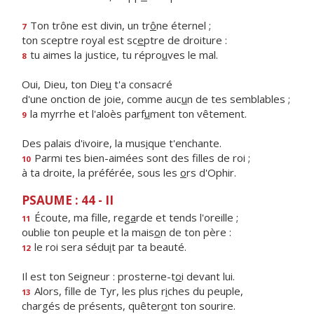
Ton trône est divin, un tr
ô
ne éternel ;
7
ton sceptre royal est sc
e
ptre de droiture :
tu aimes la justice, tu répro
u
ves le mal.
8
Oui, Dieu, ton Die
u
t'a consacré
d'une onction de joie, comme auc
u
n de tes semblables ;
la myrrhe et l'aloès parf
u
ment ton vêtement.
9
Des palais d'ivoire, la mus
i
que t'enchante.
Parmi tes bien-aimées sont des f
lles de roi ;
10
à ta droite, la préférée, sous les
o
rs d'Ophir.
PSAUME : 44 - II
Écoute, ma fille, reg
a
rde et tends l'oreille ;
11
oublie ton peuple et la mais
o
n de ton père :
le roi sera sédu
i
t par ta beauté.
12
Il est ton Seigneur : prosterne-t
o
i devant lui.
Alors, fille de Tyr, les plus r
i
ches du peuple,
13
chargés de présents, quêter
o
nt ton sourire.