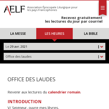
L'AELF
S'abonner
Association Épiscopale Liturgique
pour
les pays Francophones
Calendrier
Recevez gratuitement
Contact
les lectures du jour par courriel
LA MESSE
LES HEURES
LA BIBLE
Le
29 avr. 2021
|
Office des laudes
|
OFFICE DES LAUDES
Revenir aux lectures du
calendrier romain
.
INTRODUCTION
V/ Seigneur, ouvre mes lèvres,