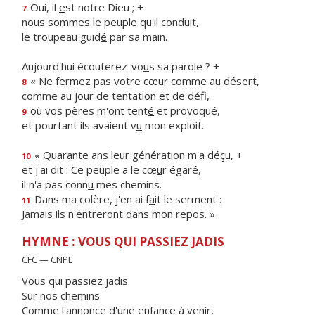
Oui, il
e
st notre Dieu ; +
7
nous sommes le pe
u
ple qu'il conduit,
le troupeau guid
é
par sa main.
Aujourd'hui écouterez-vo
u
s sa parole ? +
« Ne fermez pas votre cœ
u
r comme au désert,
8
comme au jour de tentati
o
n et de défi,
où vos pères m'ont tent
é
et provoqué,
9
et pourtant ils avaient v
u
mon exploit.
« Quarante ans leur générati
o
n m'a déçu, +
10
et j'ai dit : Ce peuple a le cœ
u
r égaré,
il n'a pas conn
u
mes chemins.
Dans ma colère, j'en ai f
a
it le serment :
11
Jamais ils n'entrer
o
nt dans mon repos. »
HYMNE : VOUS QUI PASSIEZ JADIS
CFC — CNPL
Vous qui passiez jadis
Sur nos chemins
Comme l'annonce d'une enfance à venir,