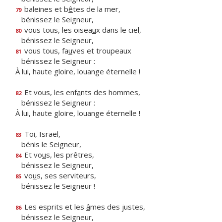
baleines et b
ê
tes de la mer,
79
bénissez le Seigneur,
vous tous, les oisea
u
x dans le ciel,
80
bénissez le Seigneur,
vous tous, fa
u
ves et troupeaux
81
bénissez le Seigneur :
À lui, haute gloire, louange éternelle !
Et vous, les enf
a
nts des hommes,
82
bénissez le Seigneur :
À lui, haute gloire, louange éternelle !
Toi, Israël,
83
bénis le Seigneur,
Et vo
u
s, les prêtres,
84
bénissez le Seigneur,
vo
u
s, ses serviteurs,
85
bénissez le Seigneur !
Les esprits et les
â
mes des justes,
86
bénissez le Seigneur,