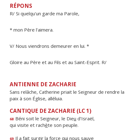
RÉPONS
R/ Si quelqu'un garde ma Parole,
* mon Père l'aimera.
V/ Nous viendrons demeurer en lui. *
Gloire au Père et au Fils et au Saint-Esprit. R/
ANTIENNE DE ZACHARIE
Sans relâche, Catherine priait le Seigneur de rendre la
paix à son Église, alléluia.
CANTIQUE DE ZACHARIE (LC 1)
Béni soit le Seigneur, le Die
u
d'Israël,
68
qui visite et rach
è
te son peuple.
Il a fait surgir la f
o
rce qui nous sauve
69