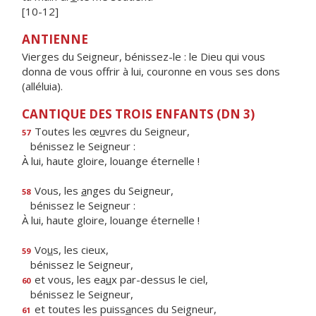
[10-12]
ANTIENNE
Vierges du Seigneur, bénissez-le : le Dieu qui vous
donna de vous offrir à lui, couronne en vous ses dons
(alléluia).
CANTIQUE DES TROIS ENFANTS (DN 3)
Toutes les œ
u
vres du Seigneur,
57
bénissez le Seigneur :
À lui, haute gloire, louange éternelle !
Vous, les
a
nges du Seigneur,
58
bénissez le Seigneur :
À lui, haute gloire, louange éternelle !
Vo
u
s, les cieux,
59
bénissez le Seigneur,
et vous, les ea
u
x par-dessus le ciel,
60
bénissez le Seigneur,
et toutes les puiss
a
nces du Seigneur,
61