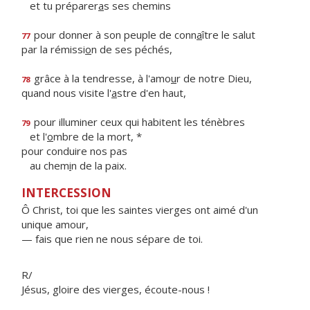
et tu préparer
a
s ses chemins
pour donner à son peuple de conn
a
ître le salut
77
par la rémissi
o
n de ses péchés,
grâce à la tendresse, à l'amo
u
r de notre Dieu,
78
quand nous visite l'
a
stre d'en haut,
pour illuminer ceux qui habitent les ténèbres
79
et l'
o
mbre de la mort, *
pour conduire nos pas
au chem
i
n de la paix.
INTERCESSION
Ô Christ, toi que les saintes vierges ont aimé d'un
unique amour,
— fais que rien ne nous sépare de toi.
R/
Jésus, gloire des vierges, écoute-nous !