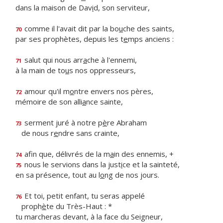
dans la maison de Dav
i
d, son serviteur,
comme il l'avait dit par la bo
u
che des saints,
70
par ses prophètes, depuis les t
e
mps anciens :
salut qui nous arr
a
che à l'ennemi,
71
à la main de to
u
s nos oppresseurs,
amour qu'il m
o
ntre envers nos pères,
72
mémoire de son alli
a
nce sainte,
serment juré à notre p
è
re Abraham
73
de nous r
e
ndre sans crainte,
afin que, délivrés de la m
a
in des ennemis, +
74
nous le servions dans la just
i
ce et la sainteté,
75
en sa présence, tout au l
o
ng de nos jours.
Et toi, petit enfant, tu seras appelé
76
proph
è
te du Très-Haut : *
tu marcheras devant, à la face du Seigneur,