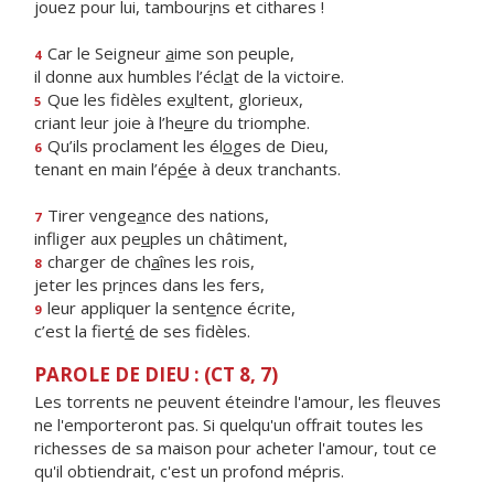
jouez pour lui, tambour
i
ns et cithares !
Car le Seigneur
a
ime son peuple,
4
il donne aux humbles l’écl
a
t de la victoire.
Que les fidèles ex
u
ltent, glorieux,
5
criant leur joie à l’he
u
re du triomphe.
Qu’ils proclament les él
o
ges de Dieu,
6
tenant en main l’ép
é
e à deux tranchants.
Tirer venge
a
nce des nations,
7
infliger aux pe
u
ples un châtiment,
charger de ch
a
înes les rois,
8
jeter les pr
i
nces dans les fers,
leur appliquer la sent
e
nce écrite,
9
c’est la fiert
é
de ses fidèles.
PAROLE DE DIEU : (CT 8, 7)
Les torrents ne peuvent éteindre l'amour, les fleuves
ne l'emporteront pas. Si quelqu'un offrait toutes les
richesses de sa maison pour acheter l'amour, tout ce
qu'il obtiendrait, c'est un profond mépris.