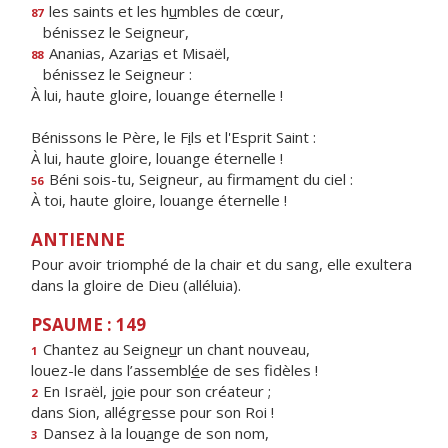
les saints et les h
u
mbles de cœur,
87
bénissez le Seigneur,
Ananias, Azari
a
s et Misaël,
88
bénissez le Seigneur :
À lui, haute gloire, louange éternelle !
Bénissons le Père, le F
i
ls et l'Esprit Saint :
À lui, haute gloire, louange éternelle !
Béni sois-tu, Seigneur, au firmam
e
nt du ciel :
56
À toi, haute gloire, louange éternelle !
ANTIENNE
Pour avoir triomphé de la chair et du sang, elle exultera
dans la gloire de Dieu (alléluia).
PSAUME : 149
Chantez au Seigne
u
r un chant nouveau,
1
louez-le dans l’assembl
é
e de ses fidèles !
En Israël, j
o
ie pour son créateur ;
2
dans Sion, allégr
e
sse pour son Roi !
Dansez à la lou
a
nge de son nom,
3