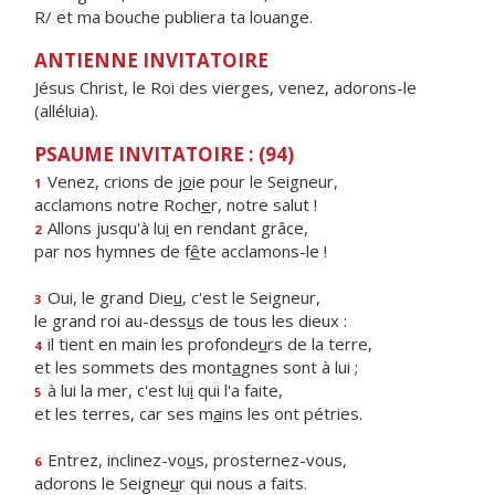
R/ et ma bouche publiera ta louange.
ANTIENNE INVITATOIRE
Jésus Christ, le Roi des vierges, venez, adorons-le
(alléluia).
PSAUME INVITATOIRE : (94)
Venez, crions de j
o
ie pour le Seigneur,
1
acclamons notre Roch
e
r, notre salut !
Allons jusqu'à lu
i
en rendant grâce,
2
par nos hymnes de f
ê
te acclamons-le !
Oui, le grand Die
u
, c'est le Seigneur,
3
le grand roi au-dess
u
s de tous les dieux :
il tient en main les profonde
u
rs de la terre,
4
et les sommets des mont
a
gnes sont à lui ;
à lui la mer, c'est lu
i
qui l'a faite,
5
et les terres, car ses m
a
ins les ont pétries.
Entrez, inclinez-vo
u
s, prosternez-vous,
6
adorons le Seigne
u
r qui nous a faits.