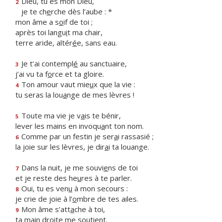
Dieu, tu es mon Dieu,
2
je te ch
e
rche dès l’aube : *
mon âme a s
o
if de toi ;
après toi langu
i
t ma chair,
terre aride, altér
é
e, sans eau.
Je t’ai contempl
é
au sanctuaire,
3
j’ai vu ta f
o
rce et ta gloire.
Ton amour vaut mie
u
x que la vie :
4
tu seras la lou
a
nge de mes lèvres !
Toute ma vie je v
a
is te bénir,
5
lever les mains en invoqu
a
nt ton nom.
Comme par un festin je ser
a
i rassasié ;
6
la joie sur les lèvres, je dir
a
i ta louange.
Dans la nuit, je me souvi
e
ns de toi
7
et je reste des he
u
res à te parler.
Oui, tu es ven
u
à mon secours :
8
je crie de joie à l’
o
mbre de tes ailes.
Mon âme s’att
a
che à toi,
9
ta main dr
o
ite me soutient.