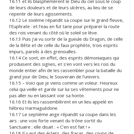
16.11 et ils blasphémèrent le Dieu du ciel sous le coup
de leurs douleurs et de leurs ulcères, au lieu de se
repentir de leurs agissements.
16.12 Le sixième répandit sa coupe sur le grand fleuve,
l’Euphrate : et l’eau en fut tarie pour préparer la route
des rois venant du côté où le soleil se lève.
16.13 Puis j’ai vu sortir de la gueule du Dragon, de celle
de la Bête et de celle du faux prophète, trois esprits
impurs, pareils à des grenouilles.
16.14 Ce sont, en effet, des esprits démoniaques qui
produisent des signes, et s’en vont vers les rois du
monde entier afin de les rassembler pour la bataille du
grand jour de Dieu, le Souverain de l’univers.
16.15 – Voici que je viens comme un voleur. Heureux
celui qui veille et garde sur lui ses vêtements pour ne
pas aller nu en laissant voir sa honte.
16.16 Et ils les rassemblèrent en un lieu appelé en
hébreu Harmaguédone.
16.17 Le septième ange répandit sa coupe dans les
airs : une voix forte venant du trône sortit du
Sanctuaire ; elle disait : « C’en est fait ! »
16.18 Il y eut des éclairs, des fracas, des coups de