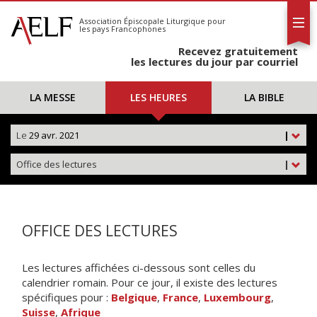
L'AELF
S'abonner
Association Épiscopale Liturgique
pour
les pays Francophones
Calendrier
Recevez gratuitement
Contact
les lectures du jour par courriel
LA MESSE
LES HEURES
LA BIBLE
Le
29 avr. 2021
|
Office des lectures
|
OFFICE DES LECTURES
Les lectures affichées ci-dessous sont celles du
calendrier romain. Pour ce jour, il existe des lectures
spécifiques pour :
Belgique
,
France
,
Luxembourg
,
Suisse
,
Afrique