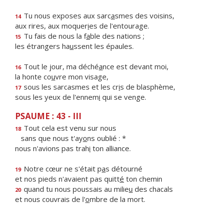
Tu nous exposes aux sarc
a
smes des voisins,
14
aux rires, aux moquer
i
es de l'entourage.
Tu fais de nous la f
a
ble des nations ;
15
les étrangers ha
u
ssent les épaules.
Tout le jour, ma déché
a
nce est devant moi,
16
la honte co
u
vre mon visage,
sous les sarcasmes et les cr
i
s de blasphème,
17
sous les yeux de l'ennem
i
qui se venge.
PSAUME : 43 - III
Tout cela est venu sur nous
18
sans que nous t'ay
o
ns oublié : *
nous n'avions pas trah
i
ton alliance.
Notre cœur ne s'était p
a
s détourné
19
et nos pieds n'avaient pas quitt
é
ton chemin
quand tu nous poussais au milie
u
des chacals
20
et nous couvrais de l'
o
mbre de la mort.