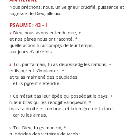
Nous prêchons, nous, un Seigneur crucifié, puissance et
sagesse de Dieu, alléluia.
PSAUME : 43 - I
Dieu, nous av
o
ns entendu dire, +
2
et nos pères nous
o
nt raconté, *
quelle action tu accompl
i
s de leur temps,
aux jo
u
rs d'autrefois.
Toi, par ta main, tu as déposséd
é
les nations, +
3
et ils p
u
rent s'implanter ; *
et tu as malmen
é
des peuplades,
et ils p
u
rent s'étendre.
Ce n'était pas leur épée qui posséd
a
it le pays, +
4
ni leur bras qui les rend
a
it vainqueurs, *
mais ta droite et ton bras, et la lumi
è
re de ta face,
c
a
r tu les aimais.
Toi, Dieu, tu
e
s mon roi, *
5
tu décides des vict
o
ires de Jacob :