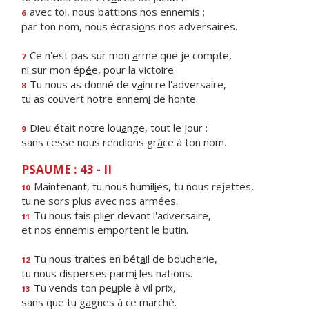
avec toi, nous batti
o
ns nos ennemis ;
6
par ton nom, nous écrasi
o
ns nos adversaires.
Ce n'est pas sur mon
a
rme que je compte,
7
ni sur mon ép
é
e, pour la victoire.
Tu nous as donné de v
a
incre l'adversaire,
8
tu as couvert notre ennem
i
de honte.
Dieu était notre lou
a
nge, tout le jour :
9
sans cesse nous rendions gr
â
ce à ton nom.
PSAUME : 43 - II
Maintenant, tu nous humil
i
es, tu nous rejettes,
10
tu ne sors plus av
e
c nos armées.
Tu nous fais pli
e
r devant l'adversaire,
11
et nos ennemis emp
o
rtent le butin.
Tu nous traites en bét
a
il de boucherie,
12
tu nous disperses parm
i
les nations.
Tu vends ton pe
u
ple à vil prix,
13
sans que tu g
a
gnes à ce marché.