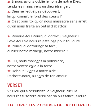
Si nous avions oublié le n
o
m de notre Dieu,
21
tendu les mains vers un die
u
étranger,
Dieu ne l'eût-il p
a
s découvert,
22
lui qui conn
a
ît le fond des cœurs ?
C'est pour toi qu'on nous mass
a
cre sans arrêt,
23
qu'on nous traite en bét
a
il d'abattoir.
Réveille-toi ! Pourquoi dors-t
u
, Seigneur ?
24
Lève-toi ! Ne nous rejette p
a
s pour toujours.
Pourquoi détourn
e
r ta face,
25
oublier notre malhe
u
r, notre misère ?
Oui, nous mord
o
ns la poussière,
26
notre ventre c
o
lle à la terre.
Debout ! Vi
e
ns à notre aide !
27
Rachète-nous, au n
o
m de ton amour.
VERSET
V/ Dieu qui a ressuscité le Seigneur, alléluia.
nous ressuscitera aussi par sa puissance, alléluia.
LECTURE : LES 7 COUPES DE LA COLÈRE DE