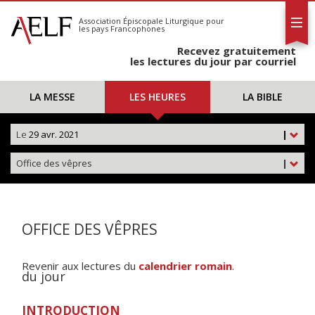
L'AELF
S'abonner
Association Épiscopale Liturgique
pour
les pays Francophones
Calendrier
Recevez gratuitement
Contact
les lectures du jour par courriel
LA MESSE
LES HEURES
LA BIBLE
Le
29 avr. 2021
|
Office des vêpres
|
OFFICE DES VÊPRES
Revenir aux lectures du
calendrier romain
.
du jour
INTRODUCTION