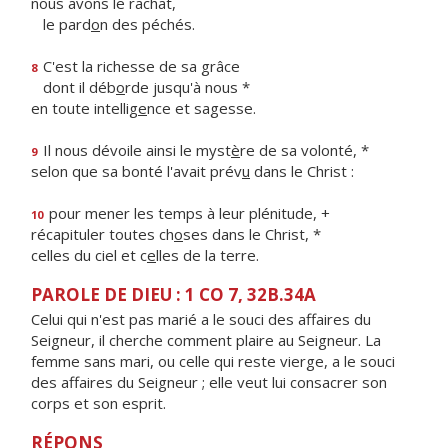
nous avons le rachat,
le pard
o
n des péchés.
C'est la richesse de sa grâce
8
dont il déb
o
rde jusqu'à nous *
en toute intellig
e
nce et sagesse.
Il nous dévoile ainsi le myst
è
re de sa volonté, *
9
selon que sa bonté l'avait prév
u
dans le Christ :
pour mener les temps à leur plénitude, +
10
récapituler toutes ch
o
ses dans le Christ, *
celles du ciel et c
e
lles de la terre.
PAROLE DE DIEU : 1 CO 7, 32B.34A
Celui qui n'est pas marié a le souci des affaires du
Seigneur, il cherche comment plaire au Seigneur. La
femme sans mari, ou celle qui reste vierge, a le souci
des affaires du Seigneur ; elle veut lui consacrer son
corps et son esprit.
RÉPONS