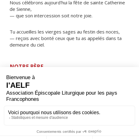
Nous célébrons aujourd'hui la fête de sainte Catherine
de Sienne,
— que son intercession soit notre joie.
Tu accueilles les vierges sages au festin des noces,
— reçois avec bonté ceux que tu as appelés dans ta
demeure du ciel.
NOTRE PÈRE
ORAISON
Seigneur, tu as enflammé de ton amour sainte
Catherine de Sienne en lui faisant contempler la passion
de Jésus et en l'appelant à servir l'Église ; par son
intercession, accorde à ton peuple d'être uni au
mystère du Christ, pour exulter dans la découverte de
sa gloire.