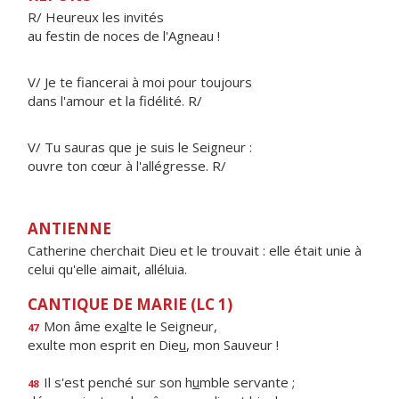
R/ Heureux les invités
au festin de noces de l'Agneau !
V/ Je te fiancerai à moi pour toujours
dans l'amour et la fidélité. R/
V/ Tu sauras que je suis le Seigneur :
ouvre ton cœur à l'allégresse. R/
ANTIENNE
Catherine cherchait Dieu et le trouvait : elle était unie à
celui qu'elle aimait, alléluia.
CANTIQUE DE MARIE (LC 1)
Mon âme ex
a
lte le Seigneur,
47
exulte mon esprit en Die
u
, mon Sauveur !
Il s'est penché sur son h
u
mble servante ;
48