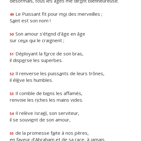
désormais, tous les âges me dir
o
nt bienheureuse.
Le Puissant fit pour m
o
i des merveilles ;
49
S
a
int est son nom !
Son amour s'ét
e
nd d'âge en âge
50
sur ce
u
x qui le craignent ;
Déployant la f
o
rce de son bras,
51
il disp
e
rse les superbes.
Il renverse les puiss
a
nts de leurs trônes,
52
il él
è
ve les humbles.
Il comble de bi
e
ns les affamés,
53
renvoie les r
i
ches les mains vides.
Il relève Isra
ë
l, son serviteur,
54
il se souvi
e
nt de son amour,
de la promesse f
a
ite à nos pères,
55
en faveur d'Abraham et de sa r
a
ce, à jamais.