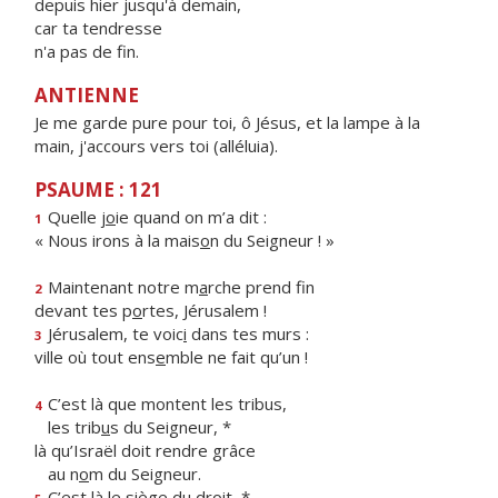
depuis hier jusqu'à demain,
car ta tendresse
n'a pas de fin.
ANTIENNE
Je me garde pure pour toi, ô Jésus, et la lampe à la
main, j'accours vers toi (alléluia).
PSAUME : 121
Quelle j
o
ie quand on m’a dit :
1
« Nous irons à la mais
o
n du Seigneur ! »
Maintenant notre m
a
rche prend fin
2
devant tes p
o
rtes, Jérusalem !
Jérusalem, te voic
i
dans tes murs :
3
ville où tout ens
e
mble ne fait qu’un !
C’est là que montent les tribus,
4
les trib
u
s du Seigneur, *
là qu’Israël doit rendre grâce
au n
o
m du Seigneur.
C’est là le si
è
ge du droit, *