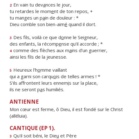
En vain tu dev
a
nces le jour,
2
tu retardes le mom
e
nt de ton repos, +
tu manges un p
a
in de douleur : *
Dieu comble son bien-aim
é
quand il dort.
Des fils, voilà ce que d
o
nne le Seigneur,
3
des enfants, la récomp
e
nse qu’il accorde ; *
comme des flèches aux m
a
ins d’un guerrier,
4
ainsi les f
ls de la jeunesse.
Heureux l’h
o
mme vaillant
5
qui a garni son carqu
o
is de telles armes ! *
S’ils affrontent leurs ennem
i
s sur la place,
ils ne seront p
a
s humiliés.
ANTIENNE
Mon cœur est ferme, ô Dieu, il est fondé sur le Christ
(alléluia).
CANTIQUE (EP 1).
Qu'il soit béni, le Die
u
et Père
3