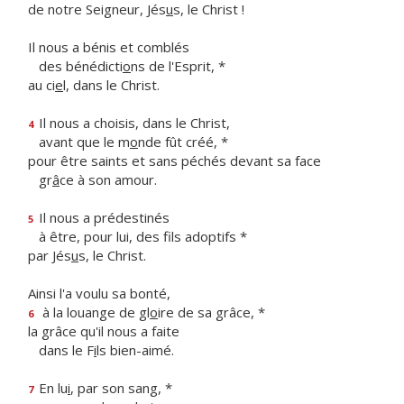
de notre Seigneur, Jés
u
s, le Christ !
Il nous a bénis et comblés
des bénédicti
o
ns de l'Esprit, *
au ci
e
l, dans le Christ.
Il nous a choisis, dans le Christ,
4
avant que le m
o
nde fût créé, *
pour être saints et sans péchés devant sa face
gr
â
ce à son amour.
Il nous a prédestinés
5
à être, pour lui, des f
ls adoptifs *
par Jés
u
s, le Christ.
Ainsi l'a voulu sa bonté,
à la louange de gl
o
ire de sa grâce, *
6
la grâce qu'il nous a faite
dans le F
i
ls bien-aimé.
En lu
i
, par son sang, *
7