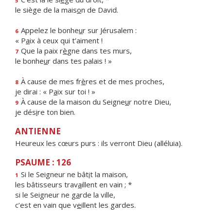
5
le siège de la mais
o
n de David.
Appelez le bonhe
u
r sur Jérusalem :
6
« P
a
ix à ceux qui t’aiment !
Que la paix r
è
gne dans tes murs,
7
le bonhe
u
r dans tes palais ! »
À cause de mes fr
è
res et de mes proches,
8
je dirai : « P
a
ix sur toi ! »
À cause de la maison du Seigne
u
r notre Dieu,
9
je dés
i
re ton bien.
ANTIENNE
Heureux les cœurs purs : ils verront Dieu (alléluia).
PSAUME : 126
Si le Seigneur ne bât
i
t la maison,
1
les bâtisseurs trav
a
illent en vain ; *
si le Seigneur ne g
a
rde la ville,
c’est en vain que v
e
illent les gardes.