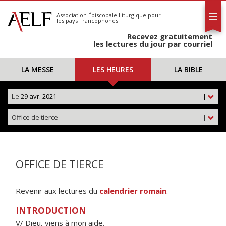
L'AELF
S'abonner
Association Épiscopale Liturgique
pour
les pays Francophones
Calendrier
Recevez gratuitement
Contact
les lectures du jour par courriel
LA MESSE
LES HEURES
LA BIBLE
Le
29 avr. 2021
|
Office de tierce
|
OFFICE DE TIERCE
Revenir aux lectures du
calendrier romain
.
INTRODUCTION
V/ Dieu, viens à mon aide,