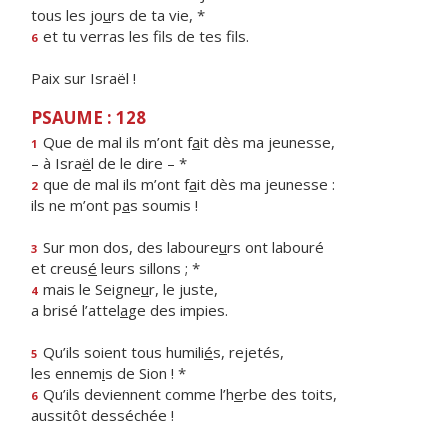
tous les jo
u
rs de ta vie, *
et tu verras les f
ls de tes fils.
6
Paix sur Israël !
PSAUME : 128
Que de mal ils m’ont f
a
it dès ma jeunesse,
1
– à Isra
ë
l de le dire – *
que de mal ils m’ont f
a
it dès ma jeunesse :
2
ils ne m’ont p
a
s soumis !
Sur mon dos, des laboure
u
rs ont labouré
3
et creus
é
leurs sillons ; *
mais le Seigne
u
r, le juste,
4
a brisé l’attel
a
ge des impies.
Qu’ils soient tous humili
é
s, rejetés,
5
les ennem
i
s de Sion ! *
Qu’ils deviennent comme l’h
e
rbe des toits,
6
aussitôt desséchée !