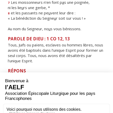
Les moissonneurs n’en font p
a
s une poignée,
7
ni les lie
u
rs une gerbe, *
et les passants ne pe
u
vent leur dire :
8
« La bénédiction du Seigne
u
r soit sur vous ! »
Au nom du Seigneur, no
u
s vous bénissons.
PAROLE DE DIEU : 1 CO 12, 13
Tous, Juifs ou païens, esclaves ou hommes libres, nous
avons été baptisés dans l’unique Esprit pour former un
seul corps. Tous, nous avons été désaltérés par
l’unique Esprit.
RÉPONS
V/ Le Seigneur est vraiment ressuscité, alléluia,
il est apparu à Simon, alléluia.
ORAISON
Dieu qui relèves la nature humaine bien au-dessus de
sa condition originelle, souviens-toi de cette œuvre de
ton amour : maintiens dans ta bénédiction ceux que tu