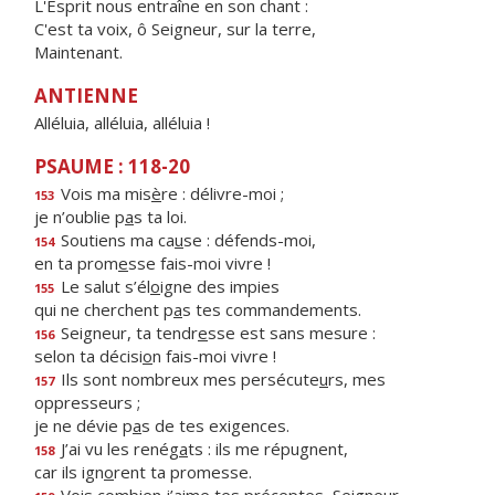
L'Esprit nous entraîne en son chant :
C'est ta voix, ô Seigneur, sur la terre,
Maintenant.
ANTIENNE
Alléluia, alléluia, alléluia !
PSAUME : 118-20
Vois ma mis
è
re : délivre-moi ;
153
je n’oublie p
a
s ta loi.
Soutiens ma ca
u
se : défends-moi,
154
en ta prom
e
sse fais-moi vivre !
Le salut s’él
o
igne des impies
155
qui ne cherchent p
a
s tes commandements.
Seigneur, ta tendr
e
sse est sans mesure :
156
selon ta décisi
o
n fais-moi vivre !
Ils sont nombreux mes persécute
u
rs, mes
157
oppresseurs ;
je ne dévie p
a
s de tes exigences.
J’ai vu les renég
a
ts : ils me répugnent,
158
car ils ign
o
rent ta promesse.