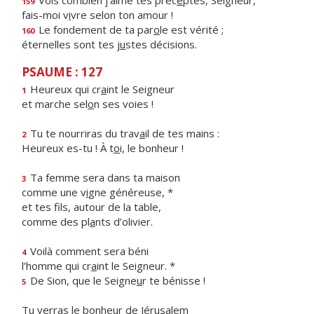
Vois combien j’aime tes préc
e
ptes, Seigneur,
159
fais-moi v
i
vre selon ton amour !
Le fondement de ta par
o
le est vérité ;
160
éternelles sont tes j
u
stes décisions.
PSAUME : 127
Heureux qui cr
a
int le Seigneur
1
et marche sel
o
n ses voies !
Tu te nourriras du trav
a
il de tes mains :
2
Heureux es-tu ! À t
o
i, le bonheur !
Ta femme sera dans ta maison
3
comme une v
i
gne généreuse, *
et tes fils, autour de la table,
comme des pl
a
nts d’olivier.
Voilà comment sera béni
4
l’homme qui cr
a
int le Seigneur. *
De Sion, que le Seigne
u
r te bénisse !
5
Tu verras le bonheur de Jérusalem