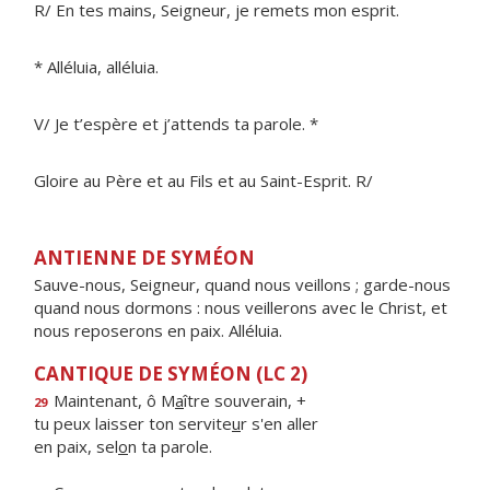
R/ En tes mains, Seigneur, je remets mon esprit.
* Alléluia, alléluia.
V/ Je t’espère et j’attends ta parole. *
Gloire au Père et au Fils et au Saint-Esprit. R/
ANTIENNE DE SYMÉON
Sauve-nous, Seigneur, quand nous veillons ; garde-nous
quand nous dormons : nous veillerons avec le Christ, et
nous reposerons en paix. Alléluia.
CANTIQUE DE SYMÉON (LC 2)
Maintenant, ô M
a
ître souverain, +
29
tu peux laisser ton servite
u
r s'en aller
en paix, sel
o
n ta parole.