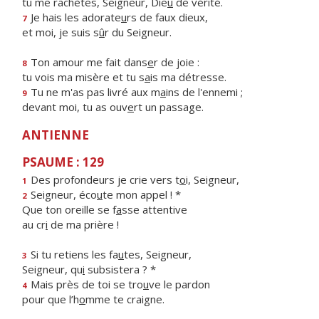
tu me rachètes, Seigneur, Die
u
de vérité.
Je hais les adorate
u
rs de faux dieux,
7
et moi, je suis s
û
r du Seigneur.
Ton amour me fait dans
e
r de joie :
8
tu vois ma misère et tu s
a
is ma détresse.
Tu ne m'as pas livré aux m
a
ins de l'ennemi ;
9
devant moi, tu as ouv
e
rt un passage.
ANTIENNE
PSAUME : 129
Des profondeurs je crie vers t
o
i, Seigneur,
1
Seigneur, éco
u
te mon appel ! *
2
Que ton oreille se f
a
sse attentive
au cr
i
de ma prière !
Si tu retiens les fa
u
tes, Seigneur,
3
Seigneur, qu
i
subsistera ? *
Mais près de toi se tro
u
ve le pardon
4
pour que l’h
o
mme te craigne.