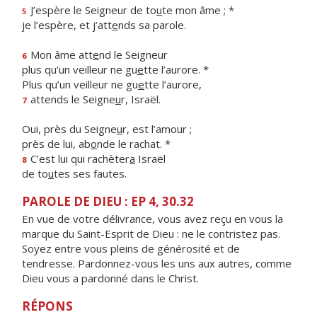
J’espère le Seigneur de to
u
te mon âme ; *
5
je l’espère, et j’att
e
nds sa parole.
Mon âme att
e
nd le Seigneur
6
plus qu’un veilleur ne gu
e
tte l’aurore. *
Plus qu’un veilleur ne gu
e
tte l’aurore,
attends le Seigne
u
r, Israël.
7
Oui, près du Seigne
u
r, est l’amour ;
près de lui, ab
o
nde le rachat. *
C’est lui qui rachèter
a
Israël
8
de to
u
tes ses fautes.
PAROLE DE DIEU : EP 4, 30.32
En vue de votre délivrance, vous avez reçu en vous la
marque du Saint-Esprit de Dieu : ne le contristez pas.
Soyez entre vous pleins de générosité et de
tendresse. Pardonnez-vous les uns aux autres, comme
Dieu vous a pardonné dans le Christ.
RÉPONS