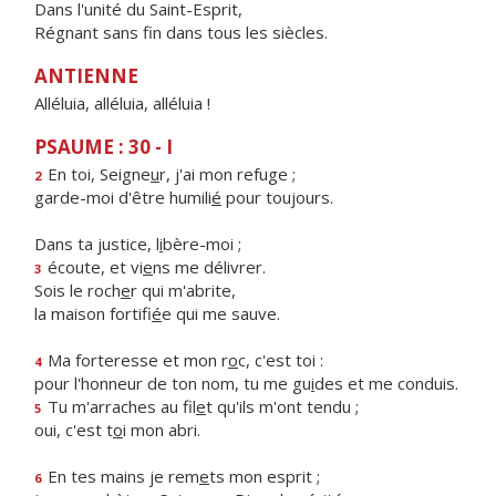
Dans l'unité du Saint-Esprit,
Régnant sans fin dans tous les siècles.
ANTIENNE
Alléluia, alléluia, alléluia !
PSAUME : 30 - I
En toi, Seigne
u
r, j'ai mon refuge ;
2
garde-moi d'être humili
é
pour toujours.
Dans ta justice, l
i
bère-moi ;
écoute, et vi
e
ns me délivrer.
3
Sois le roch
e
r qui m'abrite,
la maison fortifi
é
e qui me sauve.
Ma forteresse et mon r
o
c, c'est toi :
4
pour l'honneur de ton nom, tu me gu
i
des et me conduis.
Tu m'arraches au fil
e
t qu'ils m'ont tendu ;
5
oui, c'est t
o
i mon abri.
En tes mains je rem
e
ts mon esprit ;
6