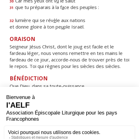
Car mes yeux ont v
u
le salut
30
que tu préparais à la f
a
ce des peuples :
31
lumière qui se rév
è
le aux nations
32
et donne gloire à ton pe
u
ple Israël.
ORAISON
Seigneur Jésus Christ, dont le joug est facile et le
fardeau léger, nous venons remettre en tes mains le
fardeau de ce jour, accorde-nous de trouver près de toi
le repos. Toi qui règnes pour les siècles des siècles.
BÉNÉDICTION
Que Dieu, dans sa toute-puissance,
éloigne de nous le mal,
et nous tienne en sa bénédiction. Amen.
HYMNE : REGINA CÆLI, LÆTARE, ALLELUIA
Regina cæli, lætare, alleluia,
quia quem meruisti portare, alleluia,
resurrexit sicut dixit, alleluia ;
ora pro nobis Deum, alleluia.