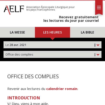
L'AELF
S'abonner
Association Épiscopale Liturgique
pour
les pays Francophones
Calendrier
Recevez gratuitement
Contact
les lectures du jour par courriel
LA MESSE
LES HEURES
LA BIBLE
Le
28 avr. 2021
|
Office des complies
|
OFFICE DES COMPLIES
Revenir aux lectures du
calendrier romain
.
INTRODUCTION
V/ Dieu, viens à mon aide,