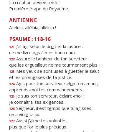
La création devient en lui
Première étape du Royaume.
ANTIENNE
Alléluia, alléluia, alléluia !
PSAUME : 118-16
J’ai agi selon le dr
o
it et la justice :
121
ne me livre p
a
s à mes bourreaux.
Assure le bonhe
u
r de ton serviteur :
122
que les orgueille
u
x ne me tourmentent plus !
Mes yeux se sont usés à guett
e
r le salut
123
et les prom
e
sses de ta justice.
Agis pour ton serviteur sel
o
n ton amour,
124
apprends-m
o
i tes commandements.
Je suis ton servite
u
r, éclaire-moi :
125
je connaîtr
a
i tes exigences.
Seigneur, il est t
e
mps que tu agisses :
126
on a viol
é
ta loi.
Aussi j’
a
ime tes volontés,
127
plus que l’
o
r le plus précieux.