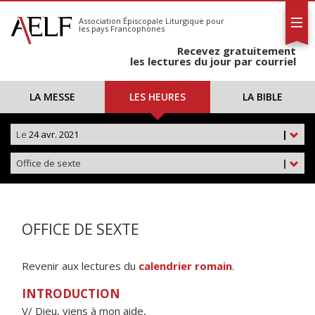
L'AELF
S'abonner
Association Épiscopale Liturgique
pour
les pays Francophones
Calendrier
Recevez gratuitement
Contact
les lectures du jour par courriel
LA MESSE
LES HEURES
LA BIBLE
Le
24 avr. 2021
|
Office de sexte
|
OFFICE DE SEXTE
Revenir aux lectures du
calendrier romain
.
INTRODUCTION
V/ Dieu, viens à mon aide,