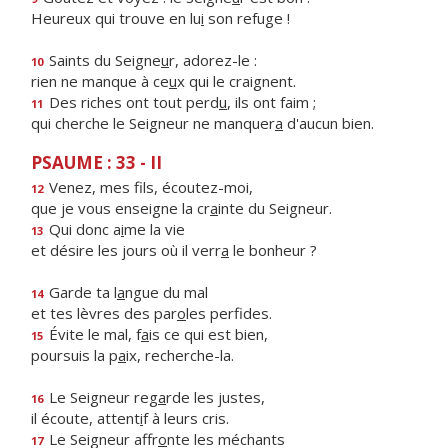
Heureux qui trouve en lu
i
son refuge !
Saints du Seigne
u
r, adorez-le :
10
rien ne manque à ce
u
x qui le craignent.
Des riches ont tout perd
u
, ils ont faim ;
11
qui cherche le Seigneur ne manquer
a
d'aucun bien.
PSAUME : 33 - II
Venez, mes f
ls, écoutez-moi,
12
que je vous enseigne la cr
a
inte du Seigneur.
Qui donc a
i
me la vie
13
et désire les jours où il verr
a
le bonheur ?
Garde ta l
a
ngue du mal
14
et tes lèvres des par
o
les perfides.
Évite le mal, f
a
is ce qui est bien,
15
poursuis la p
a
ix, recherche-la.
Le Seigneur reg
a
rde les justes,
16
il écoute, attent
i
f à leurs cris.
Le Seigneur affr
o
nte les méchants
17