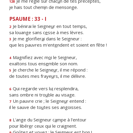
Je me règle sur chac
u
n de tes préceptes,
128
je hais tout chem
i
n de mensonge.
PSAUME : 33 - I
Je bénirai le Seigne
u
r en tout temps,
2
sa louange sans c
e
sse à mes lèvres.
Je me glorifier
a
i dans le Seigneur :
3
que les pauvres m'ent
e
ndent et soient en fête !
Magnifiez avec m
o
i le Seigneur,
4
exaltons tous ens
e
mble son nom.
Je cherche le Seigne
u
r, il me répond :
5
de toutes mes fraye
u
rs, il me délivre.
Qui regarde vers lu
i
resplendira,
6
sans ombre ni tro
u
ble au visage.
Un pauvre crie ; le Seigne
u
r entend :
7
il le sauve de to
u
tes ses angoisses.
L'ange du Seigneur c
a
mpe à l'entour
8
pour libér
e
r ceux qui le craignent.
Goûtez et voyez : le Seigne
u
r est bon !
9