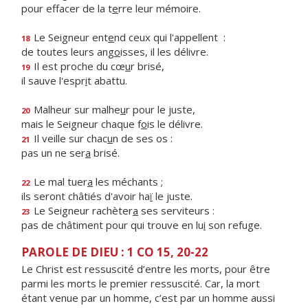
pour effacer de la t
e
rre leur mémoire.
Le Seigneur ent
e
nd ceux qui l'appellent :
18
de toutes leurs ang
o
isses, il les délivre.
Il est proche du cœ
u
r brisé,
19
il sauve l'espr
i
t abattu.
Malheur sur malhe
u
r pour le juste,
20
mais le Seigneur chaque f
o
is le délivre.
Il veille sur chac
u
n de ses os :
21
pas un ne ser
a
brisé.
Le mal tuer
a
les méchants ;
22
ils seront châtiés d'avoir ha
ï
le juste.
Le Seigneur rachèter
a
ses serviteurs :
23
pas de châtiment pour qui trouve en lu
i
son refuge.
PAROLE DE DIEU : 1 CO 15, 20-22
Le Christ est ressuscité d’entre les morts, pour être
parmi les morts le premier ressuscité. Car, la mort
étant venue par un homme, c’est par un homme aussi