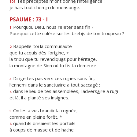
Tes préceptes m’ont donn
é
l’intelligence :
104
je hais tout chem
i
n de mensonge.
PSAUME : 73 - I
Pourquoi, Dieu, nous rejet
e
r sans fin ?
1
Pourquoi cette colère sur les breb
i
s de ton troupeau ?
Rappelle-toi la communauté
2
que tu acqu
i
s dès l’origine, +
la tribu que tu revendiqu
a
s pour héritage,
la montagne de Sion où tu f
s ta demeure.
Dirige tes pas vers ces ru
i
nes sans fin,
3
l’ennemi dans le sanctuaire a to
u
t saccagé ;
dans le lieu de tes assemblées, l’advers
a
ire a rugi
4
et là, il a plant
é
ses insignes.
On les a vus brandir la cognée,
5
comme en pl
e
ine forêt, *
quand ils brisaient les portails
6
à coups de m
a
sse et de hache.