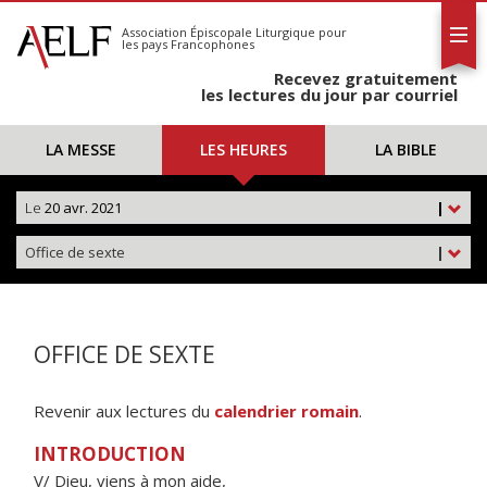
L'AELF
S'abonner
Association Épiscopale Liturgique
pour
les pays Francophones
Calendrier
Recevez gratuitement
Contact
les lectures du jour par courriel
LA MESSE
LES HEURES
LA BIBLE
Le
20 avr. 2021
|
Office de sexte
|
OFFICE DE SEXTE
Revenir aux lectures du
calendrier romain
.
INTRODUCTION
V/ Dieu, viens à mon aide,