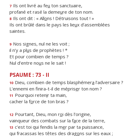
Ils ont livré au fe
u
ton sanctuaire,
7
profané et rasé la deme
u
re de ton nom.
Ils ont dit : « All
o
ns ! Détruisons tout ! »
8
Ils ont brûlé dans le pays les lie
u
x d’assemblées
saintes.
Nos signes, nul ne les voit ;
9
il n’y a pl
u
s de prophètes ! *
Et pour combien de temps ?
Nul d’entre no
u
s ne le sait !
PSAUME : 73 - II
Dieu, combien de temps blasphémer
a
l’adversaire ?
10
L’ennemi en finira-t-il de mépris
e
r ton nom ?
Pourquoi reten
i
r ta main,
11
cacher la f
o
rce de ton bras ?
Pourtant, Dieu, mon r
o
i dès l’origine,
12
vainqueur des combats sur la f
a
ce de la terre,
c’est toi qui fendis la m
e
r par ta puissance,
13
qui fracassas les têtes des drag
o
ns sur les eaux ;