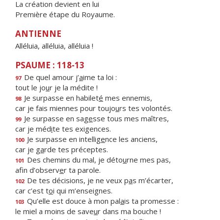
La création devient en lui
Première étape du Royaume.
ANTIENNE
Alléluia, alléluia, alléluia !
PSAUME : 118-13
De quel amour j’
a
ime ta loi :
97
tout le jo
u
r je la médite !
Je surpasse en habilet
é
mes ennemis,
98
car je fais miennes pour toujo
u
rs tes volontés.
Je surpasse en sag
e
sse tous mes maîtres,
99
car je méd
i
te tes exigences.
Je surpasse en intellig
e
nce les anciens,
100
car je g
a
rde tes préceptes.
Des chemins du mal, je déto
u
rne mes pas,
101
afin d’observ
e
r ta parole.
De tes décisions, je ne veux p
a
s m’écarter,
102
car c’est t
o
i qui m’enseignes.
Qu’elle est douce à mon pal
a
is ta promesse :
103
le miel a moins de save
u
r dans ma bouche !