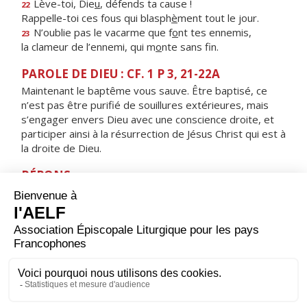
Lève-toi, Die
u
, défends ta cause !
22
Rappelle-toi ces fous qui blasph
è
ment tout le jour.
N’oublie pas le vacarme que f
o
nt tes ennemis,
23
la clameur de l’ennemi, qui m
o
nte sans fin.
PAROLE DE DIEU : CF. 1 P 3, 21-22A
Maintenant le baptême vous sauve. Être baptisé, ce
n’est pas être purifié de souillures extérieures, mais
s’engager envers Dieu avec une conscience droite, et
participer ainsi à la résurrection de Jésus Christ qui est à
la droite de Dieu.
RÉPONS
V/
Les disciples furent remplis de joie, alléluia,
à la vue du Seigneur, alléluia.
ORAISON
Seigneur, tu ouvres ton Royaume à ceux qui renaissent
de l’eau et de l’Esprit : fais croître en eux la grâce pour
que, déjà purifiés de leurs fautes, ils ne rendent vaine
aucune de tes promesses.