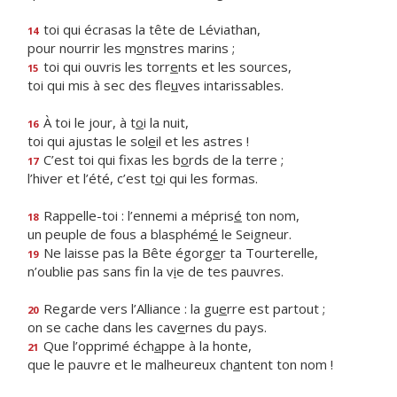
toi qui écrasas la tête de Léviathan,
14
pour nourrir les m
o
nstres marins ;
toi qui ouvris les torr
e
nts et les sources,
15
toi qui mis à sec des fle
u
ves intarissables.
À toi le jour, à t
o
i la nuit,
16
toi qui ajustas le sol
e
il et les astres !
C’est toi qui fixas les b
o
rds de la terre ;
17
l’hiver et l’été, c’est t
o
i qui les formas.
Rappelle-toi : l’ennemi a mépris
é
ton nom,
18
un peuple de fous a blasphém
é
le Seigneur.
Ne laisse pas la Bête égorg
e
r ta Tourterelle,
19
n’oublie pas sans fin la v
i
e de tes pauvres.
Regarde vers l’Alliance : la gu
e
rre est partout ;
20
on se cache dans les cav
e
rnes du pays.
Que l’opprimé éch
a
ppe à la honte,
21
que le pauvre et le malheureux ch
a
ntent ton nom !