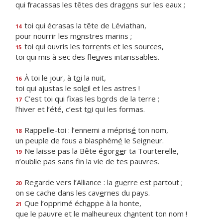
qui fracassas les têtes des drag
o
ns sur les eaux ;
toi qui écrasas la tête de Léviathan,
14
pour nourrir les m
o
nstres marins ;
toi qui ouvris les torr
e
nts et les sources,
15
toi qui mis à sec des fle
u
ves intarissables.
À toi le jour, à t
o
i la nuit,
16
toi qui ajustas le sol
e
il et les astres !
C’est toi qui fixas les b
o
rds de la terre ;
17
l’hiver et l’été, c’est t
o
i qui les formas.
Rappelle-toi : l’ennemi a mépris
é
ton nom,
18
un peuple de fous a blasphém
é
le Seigneur.
Ne laisse pas la Bête égorg
e
r ta Tourterelle,
19
n’oublie pas sans fin la v
i
e de tes pauvres.
Regarde vers l’Alliance : la gu
e
rre est partout ;
20
on se cache dans les cav
e
rnes du pays.
Que l’opprimé éch
a
ppe à la honte,
21
que le pauvre et le malheureux ch
a
ntent ton nom !