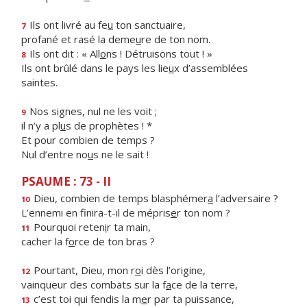
Ils ont livré au fe
u
ton sanctuaire,
7
profané et rasé la deme
u
re de ton nom.
Ils ont dit : « All
o
ns ! Détruisons tout ! »
8
Ils ont brûlé dans le pays les lie
u
x d’assemblées
saintes.
Nos signes, nul ne les voit ;
9
il n’y a pl
u
s de prophètes ! *
Et pour combien de temps ?
Nul d’entre no
u
s ne le sait !
PSAUME : 73 - II
Dieu, combien de temps blasphémer
a
l’adversaire ?
10
L’ennemi en finira-t-il de mépris
e
r ton nom ?
Pourquoi reten
i
r ta main,
11
cacher la f
o
rce de ton bras ?
Pourtant, Dieu, mon r
o
i dès l’origine,
12
vainqueur des combats sur la f
a
ce de la terre,
c’est toi qui fendis la m
e
r par ta puissance,
13