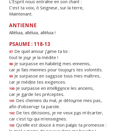
L'Esprit nous entraîne en son chant :
C'est ta voix, ô Seigneur, sur la terre,
Maintenant.
ANTIENNE
Alléluia, alléluia, alléluia !
PSAUME : 118-13
De quel amour j’
a
ime ta loi :
97
tout le jo
u
r je la médite !
Je surpasse en habilet
é
mes ennemis,
98
car je fais miennes pour toujo
u
rs tes volontés.
Je surpasse en sag
e
sse tous mes maîtres,
99
car je méd
i
te tes exigences.
Je surpasse en intellig
e
nce les anciens,
100
car je g
a
rde tes préceptes.
Des chemins du mal, je déto
u
rne mes pas,
101
afin d’observ
e
r ta parole.
De tes décisions, je ne veux p
a
s m’écarter,
102
car c’est t
o
i qui m’enseignes.
Qu’elle est douce à mon pal
a
is ta promesse :
103