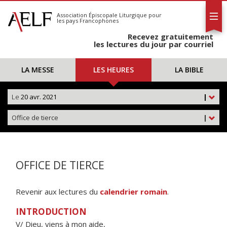
L'AELF
S'abonner
Association Épiscopale Liturgique
pour
les pays Francophones
Calendrier
Recevez gratuitement
Contact
les lectures du jour par courriel
LA MESSE
LES HEURES
LA BIBLE
Le
20 avr. 2021
|
Office de tierce
|
OFFICE DE TIERCE
Revenir aux lectures du
calendrier romain
.
INTRODUCTION
V/ Dieu, viens à mon aide,