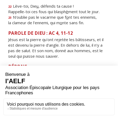
Lève-toi, Die
u
, défends ta cause !
22
Rappelle-toi ces fous qui blasph
è
ment tout le jour.
N’oublie pas le vacarme que f
o
nt tes ennemis,
23
la clameur de l’ennemi, qui m
o
nte sans fin.
PAROLE DE DIEU : AC 4, 11-12
Jésus est la pierre qu'ont rejetée les bâtisseurs, et il
est devenu la pierre d'angle. En dehors de lui, il n'y a
pas de salut. Et son nom, donné aux hommes, est le
seul qui puisse nous sauver.
RÉPONS
V/ Le Seigneur est vraiment ressuscité, alléluia,
il est apparu à Simon, alléluia.
ORAISON
Seigneur, tu ouvres ton Royaume à ceux qui renaissent
de l’eau et de l’Esprit : fais croître en eux la grâce pour
que, déjà purifiés de leurs fautes, ils ne rendent vaine
aucune de tes promesses.