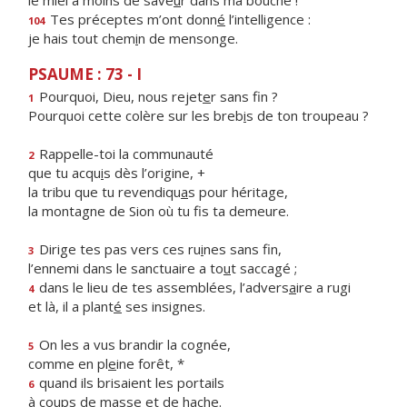
le miel a moins de save
u
r dans ma bouche !
Tes préceptes m’ont donn
é
l’intelligence :
104
je hais tout chem
i
n de mensonge.
PSAUME : 73 - I
Pourquoi, Dieu, nous rejet
e
r sans fin ?
1
Pourquoi cette colère sur les breb
i
s de ton troupeau ?
Rappelle-toi la communauté
2
que tu acqu
i
s dès l’origine, +
la tribu que tu revendiqu
a
s pour héritage,
la montagne de Sion où tu f
s ta demeure.
Dirige tes pas vers ces ru
i
nes sans fin,
3
l’ennemi dans le sanctuaire a to
u
t saccagé ;
dans le lieu de tes assemblées, l’advers
a
ire a rugi
4
et là, il a plant
é
ses insignes.
On les a vus brandir la cognée,
5
comme en pl
e
ine forêt, *
quand ils brisaient les portails
6
à coups de m
a
sse et de hache.