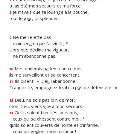
tu as été mon seco
u
rs et ma force.
Je n’avais que ta lou
a
nge à la bouche,
8
tout le jo
u
r, ta splendeur.
Ne me rejette pas
9
mainten
a
nt que j’ai vieilli ; *
alors que décline ma vigueur,
ne m’aband
o
nne pas.
Mes ennemis p
a
rlent contre moi,
10
ils me surv
e
illent et se concertent.
Ils disent : « Die
u
l’abandonne !
11
Traquez-le, empoignez-le, il n’a p
a
s de défenseur ! »
Dieu, ne sois p
a
s loin de moi ;
12
mon Dieu, viens v
i
te à mon secours !
Qu’ils soient humiliés, anéantis,
13
ceux qui se dr
e
ssent contre moi ; *
qu’ils soient couverts de honte et d’infamie,
ceux qui ve
u
lent mon malheur !