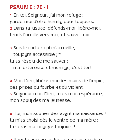
PSAUME : 70 - I
En toi, Seigne
u
r, j’ai mon refuge :
1
garde-moi d’être humili
é
pour toujours.
Dans ta justice, défends-m
o
i, libère-moi,
2
tends l’oreille vers m
o
i, et sauve-moi.
Sois le rocher qui m’accueille,
3
toujo
u
rs accessible ; *
tu as résolu de me sauver :
ma forteresse et mon r
o
c, c’est toi !
Mon Dieu, libère-moi des m
a
ins de l’impie,
4
des prises du fo
u
rbe et du violent.
Seigneur mon Dieu, tu
e
s mon espérance,
5
mon appu
i
dès ma jeunesse.
Toi, mon soutien dès av
a
nt ma naissance, +
6
tu m’as choisi dès le v
e
ntre de ma mère ;
tu seras ma lou
a
nge toujours !
Pour beaucoup, je f
u
s comme un prodige ;
7