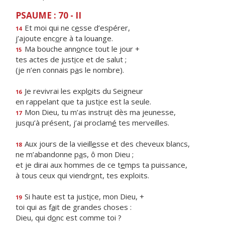
PSAUME : 70 - II
Et moi qui ne c
e
sse d’espérer,
14
j’ajoute enc
o
re à ta louange.
Ma bouche ann
o
nce tout le jour +
15
tes actes de just
i
ce et de salut ;
(je n’en connais p
a
s le nombre).
Je revivrai les expl
o
its du Seigneur
16
en rappelant que ta just
i
ce est la seule.
Mon Dieu, tu m’as instru
i
t dès ma jeunesse,
17
jusqu’à présent, j’ai proclam
é
tes merveilles.
Aux jours de la vieill
e
sse et des cheveux blancs,
18
ne m’abandonne p
a
s, ô mon Dieu ;
et je dirai aux hommes de ce t
e
mps ta puissance,
à tous ceux qui viendr
o
nt, tes exploits.
Si haute est ta just
i
ce, mon Dieu, +
19
toi qui as f
a
it de grandes choses :
Dieu, qui d
o
nc est comme toi ?