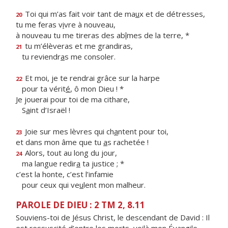
Toi qui m’as fait voir tant de ma
u
x et de détresses,
20
tu me feras v
i
vre à nouveau,
à nouveau tu me tireras des ab
î
mes de la terre, *
tu m’élèveras et me grandiras,
21
tu reviendr
a
s me consoler.
Et moi, je te rendrai grâce sur la harpe
22
pour ta vérit
é
, ô mon Dieu ! *
Je jouerai pour toi de ma cithare,
S
a
int d’Israël !
Joie sur mes lèvres qui ch
a
ntent pour toi,
23
et dans mon âme que tu
a
s rachetée !
Alors, tout au long du jour,
24
ma langue redir
a
ta justice ; *
c’est la honte, c’est l’infamie
pour ceux qui ve
u
lent mon malheur.
PAROLE DE DIEU : 2 TM 2, 8.11
Souviens-toi de Jésus Christ, le descendant de David : Il