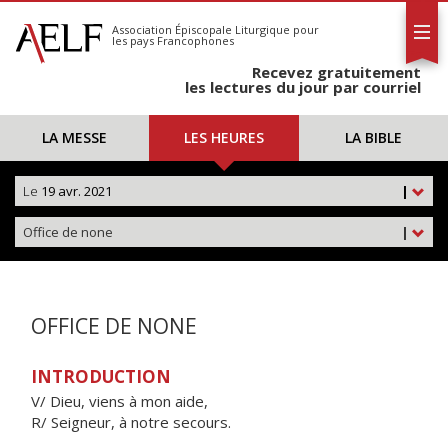
L'AELF
S'abonner
Association Épiscopale Liturgique
pour
les pays Francophones
Calendrier
Recevez gratuitement
Contact
les lectures du jour par courriel
LA MESSE
LES HEURES
LA BIBLE
Le
19 avr. 2021
|
Office de none
|
OFFICE DE NONE
INTRODUCTION
V/ Dieu, viens à mon aide,
R/ Seigneur, à notre secours.