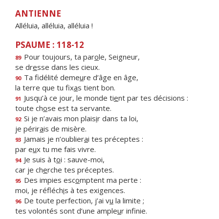
ANTIENNE
Alléluia, alléluia, alléluia !
PSAUME : 118-12
Pour toujours, ta par
o
le, Seigneur,
89
se dr
e
sse dans les cieux.
Ta fidélité deme
u
re d’âge en âge,
90
la terre que tu fix
a
s tient bon.
Jusqu’à ce jour, le monde ti
e
nt par tes décisions :
91
toute ch
o
se est ta servante.
Si je n’avais mon plais
i
r dans ta loi,
92
je périr
a
is de misère.
Jamais je n’oublier
a
i tes préceptes :
93
par e
u
x tu me fais vivre.
Je suis à t
o
i : sauve-moi,
94
car je ch
e
rche tes préceptes.
Des impies esc
o
mptent ma perte :
95
moi, je réfléch
i
s à tes exigences.
De toute perfection, j’ai v
u
la limite ;
96
tes volontés sont d’une ample
u
r infinie.