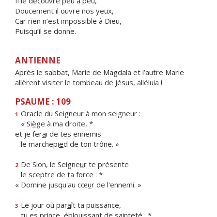
Il le découvre peu à peu,
Doucement il ouvre nos yeux,
Car rien n’est impossible à Dieu,
Puisqu’il se donne.
ANTIENNE
Après le sabbat, Marie de Magdala et l’autre Marie
allèrent visiter le tombeau de Jésus, alléluia !
PSAUME : 109
Oracle du Seigne
u
r à mon seigneur :
1
« Si
è
ge à ma droite, *
et je fer
a
i de tes ennemis
le marchepi
e
d de ton trône. »
De Sion, le Seigne
u
r te présente
2
le sc
e
ptre de ta force : *
« Domine jusqu'au cœ
u
r de l'ennemi. »
Le jour où par
a
ît ta puissance,
3
tu es prince, éblouiss
a
nt de sainteté : *