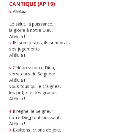
CANTIQUE (AP 19)
Alléluia !
1
Le salut, la puissance,
la gl
o
ire à notre Dieu,
Alléluia !
Ils sont justes, ils sont vrais,
2
s
e
s jugements.
Alléluia !
Célébrez notre Dieu,
5
servite
u
rs du Seigneur,
Alléluia !
vous tous qui le craignez,
les pet
i
ts et les grands.
Alléluia !
Il règne, le Seigneur,
6
notre Die
u
tout-puissant,
Alléluia !
Exultons, crions de joie,
7