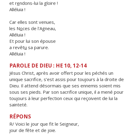
et r
e
ndons-lui la gloire !
Alléluia !
Car elles sont venues,
les N
o
ces de l'Agneau,
Alléluia !
Et pour lui son épouse
a revêt
u
sa parure.
Alléluia !
PAROLE DE DIEU : HE 10, 12-14
Jésus Christ, après avoir offert pour les péchés un
unique sacrifice, s’est assis pour toujours à la droite de
Dieu. Il attend désormais que ses ennemis soient mis
sous ses pieds. Par son sacrifice unique, il a mené pour
toujours à leur perfection ceux qui reçoivent de lui la
sainteté.
RÉPONS
R/ Voici le jour que fit le Seigneur,
jour de fête et de joie.