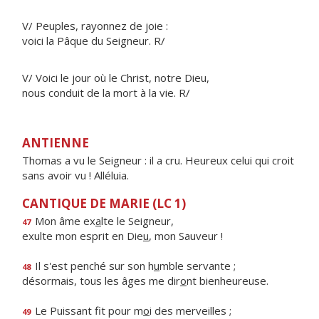
V/ Peuples, rayonnez de joie :
voici la Pâque du Seigneur. R/
V/ Voici le jour où le Christ, notre Dieu,
nous conduit de la mort à la vie. R/
ANTIENNE
Thomas a vu le Seigneur : il a cru. Heureux celui qui croit
sans avoir vu ! Alléluia.
CANTIQUE DE MARIE (LC 1)
Mon âme ex
a
lte le Seigneur,
47
exulte mon esprit en Die
u
, mon Sauveur !
Il s'est penché sur son h
u
mble servante ;
48
désormais, tous les âges me dir
o
nt bienheureuse.
Le Puissant fit pour m
o
i des merveilles ;
49