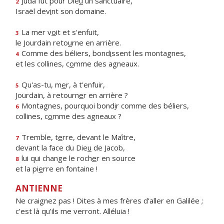
Juda fut pour Die
u
un sanctuaire,
2
Israël dev
i
nt son domaine.
La mer v
o
it et s'enfuit,
3
le Jourdain reto
u
rne en arrière.
Comme des béliers, bond
i
ssent les montagnes,
4
et les collines, c
o
mme des agneaux.
Qu'as-tu, m
e
r, à t'enfuir,
5
Jourdain, à retourn
e
r en arrière ?
Montagnes, pourquoi bond
i
r comme des béliers,
6
collines, c
o
mme des agneaux ?
Tremble, t
e
rre, devant le Maître,
7
devant la face du Die
u
de Jacob,
lui qui change le roch
e
r en source
8
et la pi
e
rre en fontaine !
ANTIENNE
Ne craignez pas ! Dites à mes frères d’aller en Galilée ;
c’est là qu’ils me verront. Alléluia !