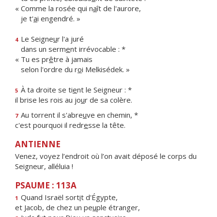
« Comme la rosée qui n
a
ît de l'aurore,
je t'
a
i engendré. »
Le Seigne
u
r l'a juré
4
dans un serm
e
nt irrévocable : *
« Tu es pr
ê
tre à jamais
selon l'ordre du r
o
i Melkisédek. »
À ta droite se ti
e
nt le Seigneur : *
5
il brise les rois au jo
u
r de sa colère.
Au torrent il s'abre
u
ve en chemin, *
7
c'est pourquoi il redr
e
sse la tête.
ANTIENNE
Venez, voyez l’endroit où l’on avait déposé le corps du
Seigneur, alléluia !
PSAUME : 113A
Quand Israël sort
i
t d'Égypte,
1
et Jacob, de chez un pe
u
ple étranger,