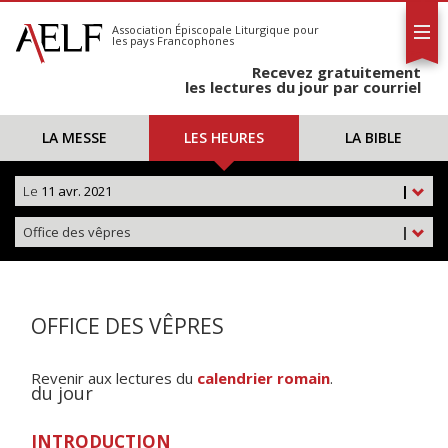
L'AELF
S'abonner
Association Épiscopale Liturgique
pour
les pays Francophones
Calendrier
Recevez gratuitement
Contact
les lectures du jour par courriel
LA MESSE
LES HEURES
LA BIBLE
Le
11 avr. 2021
|
Office des vêpres
|
OFFICE DES VÊPRES
Revenir aux lectures du
calendrier romain
.
du jour
INTRODUCTION