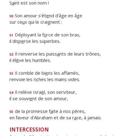
S
a
int est son nom !
Son amour s'ét
e
nd d'âge en âge
50
sur ce
u
x qui le craignent ;
Déployant la f
o
rce de son bras,
51
il disp
e
rse les superbes.
Il renverse les puiss
a
nts de leurs trônes,
52
il él
è
ve les humbles.
Il comble de bi
e
ns les affamés,
53
renvoie les r
i
ches les mains vides.
Il relève Isra
ë
l, son serviteur,
54
il se souvi
e
nt de son amour,
de la promesse f
a
ite à nos pères,
55
en faveur d'Abraham et de sa r
a
ce, à jamais.
INTERCESSION