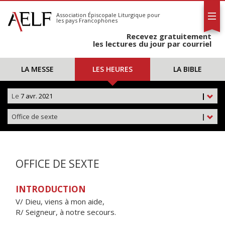
L'AELF
S'abonner
Association Épiscopale Liturgique
pour
les pays Francophones
Calendrier
Recevez gratuitement
Contact
les lectures du jour par courriel
LA MESSE
LES HEURES
LA BIBLE
Le
7 avr. 2021
|
Office de sexte
|
OFFICE DE SEXTE
INTRODUCTION
V/ Dieu, viens à mon aide,
R/ Seigneur, à notre secours.