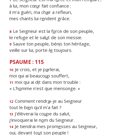
à lui, mon cœ
u
r fait confiance :
il m'a guéri, ma ch
a
ir a refleuri,
mes chants lui r
e
ndent grâce.
Le Seigneur est la f
o
rce de son peuple,
8
le refuge et le sal
u
t de son messie.
Sauve ton peuple, bén
i
s ton héritage,
9
veille sur lui, porte-l
e
toujours.
PSAUME : 115
Je crois, et je p
a
rlerai,
10
moi qui ai beauco
u
p souffert,
moi qui ai d
i
t dans mon trouble :
11
« L'h
o
mme n'est que mensonge. »
Comment rendr
a
i-je au Seigneur
12
tout le bi
e
n qu'il m'a fait ?
J'élèverai la co
u
pe du salut,
13
j'invoquerai le n
o
m du Seigneur.
Je tiendrai mes prom
e
sses au Seigneur,
14
oui, devant to
u
t son peuple !