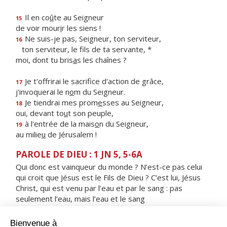
Il en co
û
te au Seigneur
15
de voir mour
i
r les siens !
Ne suis-je pas, Seigneur, ton serviteur,
16
ton serviteur, le f
ls de ta servante, *
moi, dont tu bris
a
s les chaînes ?
Je t'offrirai le sacrif
ce d'action de grâce,
17
j'invoquerai le n
o
m du Seigneur.
Je tiendrai mes prom
e
sses au Seigneur,
18
oui, devant to
u
t son peuple,
à l'entrée de la mais
o
n du Seigneur,
19
au milie
u
de Jérusalem !
PAROLE DE DIEU : 1 JN 5, 5-6A
Qui donc est vainqueur du monde ? N’est-ce pas celui
qui croit que Jésus est le Fils de Dieu ? C’est lui, Jésus
Christ, qui est venu par l’eau et par le sang : pas
seulement l’eau, mais l’eau et le sang
RÉPONS