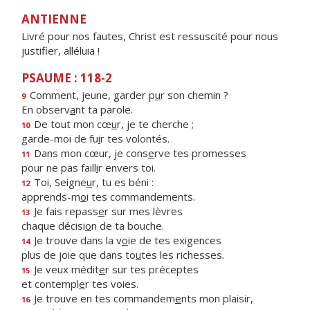
ANTIENNE
Livré pour nos fautes, Christ est ressuscité pour nous
justifier, alléluia !
PSAUME : 118-2
Comment, jeune, garder p
u
r son chemin ?
9
En observ
a
nt ta parole.
De tout mon cœ
u
r, je te cherche ;
10
garde-moi de fu
i
r tes volontés.
Dans mon cœur, je cons
e
rve tes promesses
11
pour ne pas faill
i
r envers toi.
Toi, Seigne
u
r, tu es béni :
12
apprends-m
o
i tes commandements.
Je fais repass
e
r sur mes lèvres
13
chaque décisi
o
n de ta bouche.
Je trouve dans la v
o
ie de tes exigences
14
plus de joie que dans to
u
tes les richesses.
Je veux médit
e
r sur tes préceptes
15
et contempl
e
r tes voies.
Je trouve en tes commandem
e
nts mon plaisir,
16