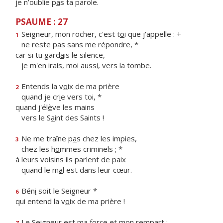
je n’oublie p
a
s ta parole.
PSAUME : 27
Seigneur, mon rocher, c'est t
o
i que j'appelle : +
1
ne reste p
a
s sans me répondre, *
car si tu gard
a
is le silence,
je m'en irais, moi auss
i
, vers la tombe.
Entends la v
o
ix de ma prière
2
quand je cr
i
e vers toi, *
quand j'él
è
ve les mains
vers le S
a
int des Saints !
Ne me traîne p
a
s chez les impies,
3
chez les h
o
mmes criminels ; *
à leurs voisins ils p
a
rlent de paix
quand le m
a
l est dans leur cœur.
Bén
i
soit le Seigneur *
6
qui entend la v
o
ix de ma prière !
Le Seigneur est ma f
o
rce et mon rempart ;
7