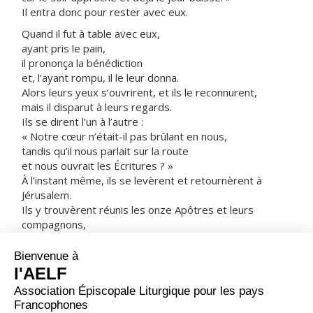
Il entra donc pour rester avec eux.
Quand il fut à table avec eux,
ayant pris le pain,
il prononça la bénédiction
et, l’ayant rompu, il le leur donna.
Alors leurs yeux s’ouvrirent, et ils le reconnurent,
mais il disparut à leurs regards.
Ils se dirent l’un à l’autre :
« Notre cœur n’était-il pas brûlant en nous,
tandis qu’il nous parlait sur la route
et nous ouvrait les Écritures ? »
À l’instant même, ils se levèrent et retournèrent à
Jérusalem.
Ils y trouvèrent réunis les onze Apôtres et leurs
compagnons,
qui leur dirent :
« Le Seigneur est réellement ressuscité :
il est apparu à Simon-Pierre. »
À leur tour, ils racontaient ce qui s’était passé sur la
route,
et comment le Seigneur s’était fait reconnaître par eux