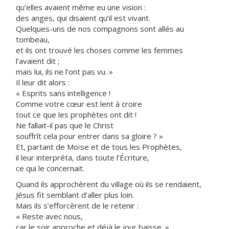
qu’elles avaient même eu une vision :
des anges, qui disaient qu’il est vivant.
Quelques-uns de nos compagnons sont allés au
tombeau,
et ils ont trouvé les choses comme les femmes
l’avaient dit ;
mais lui, ils ne l’ont pas vu. »
Il leur dit alors :
« Esprits sans intelligence !
Comme votre cœur est lent à croire
tout ce que les prophètes ont dit !
Ne fallait-il pas que le Christ
souffrît cela pour entrer dans sa gloire ? »
Et, partant de Moïse et de tous les Prophètes,
il leur interpréta, dans toute l’Écriture,
ce qui le concernait.
Quand ils approchèrent du village où ils se rendaient,
Jésus fit semblant d’aller plus loin.
Mais ils s’efforcèrent de le retenir :
« Reste avec nous,
car le soir approche et déjà le jour baisse. »