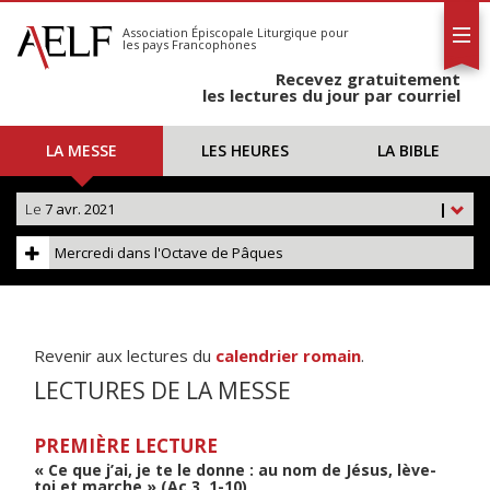
L'AELF
S'abonner
Association Épiscopale Liturgique
pour
les pays Francophones
Calendrier
Recevez gratuitement
Contact
les lectures du jour par courriel
LA MESSE
LES HEURES
LA BIBLE
Le
7 avr. 2021
|
Mercredi dans l'Octave de Pâques
Revenir aux lectures du
calendrier romain
.
LECTURES DE LA MESSE
PREMIÈRE LECTURE
« Ce que j’ai, je te le donne : au nom de Jésus, lève-
toi et marche » (Ac 3, 1-10)