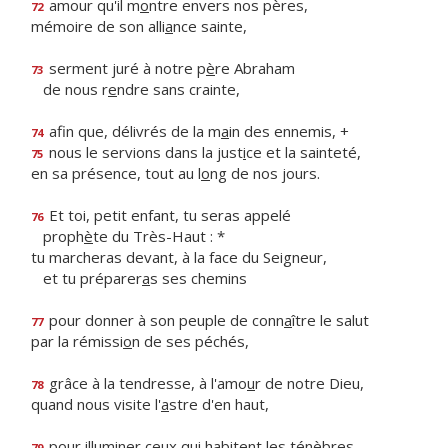
amour qu'il m
o
ntre envers nos pères,
72
mémoire de son alli
a
nce sainte,
serment juré à notre p
è
re Abraham
73
de nous r
e
ndre sans crainte,
afin que, délivrés de la m
a
in des ennemis, +
74
nous le servions dans la just
i
ce et la sainteté,
75
en sa présence, tout au l
o
ng de nos jours.
Et toi, petit enfant, tu seras appelé
76
proph
è
te du Très-Haut : *
tu marcheras devant, à la face du Seigneur,
et tu préparer
a
s ses chemins
pour donner à son peuple de conn
a
ître le salut
77
par la rémissi
o
n de ses péchés,
grâce à la tendresse, à l'amo
u
r de notre Dieu,
78
quand nous visite l'
a
stre d'en haut,
pour illuminer ceux qui habitent les ténèbres
79