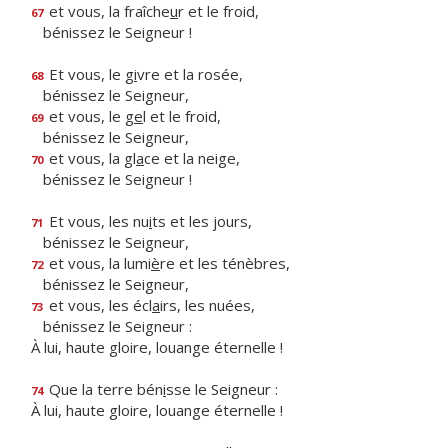
et vous, la fraîche
u
r et le froid,
67
bénissez le Seigneur !
Et vous, le g
i
vre et la rosée,
68
bénissez le Seigneur,
et vous, le g
e
l et le froid,
69
bénissez le Seigneur,
et vous, la gl
a
ce et la neige,
70
bénissez le Seigneur !
Et vous, les nu
i
ts et les jours,
71
bénissez le Seigneur,
et vous, la lumi
è
re et les ténèbres,
72
bénissez le Seigneur,
et vous, les écl
a
irs, les nuées,
73
bénissez le Seigneur :
À lui, haute gloire, louange éternelle !
Que la terre bén
i
sse le Seigneur :
74
À lui, haute gloire, louange éternelle !