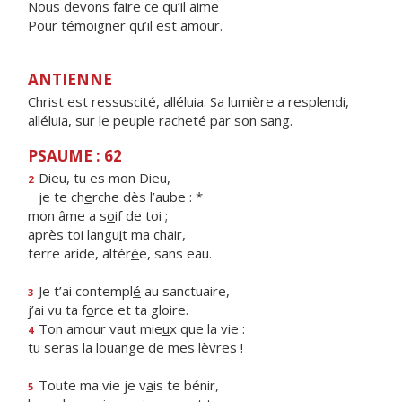
Nous devons faire ce qu’il aime
Pour témoigner qu’il est amour.
ANTIENNE
Christ est ressuscité, alléluia. Sa lumière a resplendi,
alléluia, sur le peuple racheté par son sang.
PSAUME : 62
Dieu, tu es mon Dieu,
2
je te ch
e
rche dès l’aube : *
mon âme a s
o
if de toi ;
après toi langu
i
t ma chair,
terre aride, altér
é
e, sans eau.
Je t’ai contempl
é
au sanctuaire,
3
j’ai vu ta f
o
rce et ta gloire.
Ton amour vaut mie
u
x que la vie :
4
tu seras la lou
a
nge de mes lèvres !
Toute ma vie je v
a
is te bénir,
5