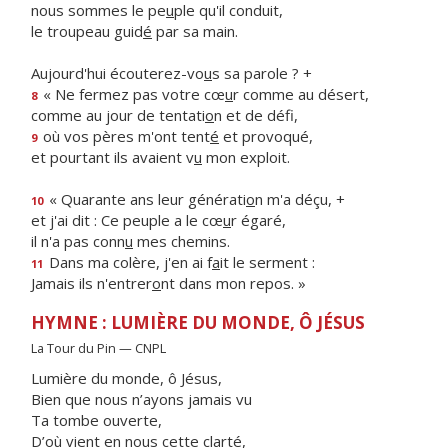
nous sommes le pe
u
ple qu'il conduit,
le troupeau guid
é
par sa main.
Aujourd'hui écouterez-vo
u
s sa parole ? +
« Ne fermez pas votre cœ
u
r comme au désert,
8
comme au jour de tentati
o
n et de défi,
où vos pères m'ont tent
é
et provoqué,
9
et pourtant ils avaient v
u
mon exploit.
« Quarante ans leur générati
o
n m'a déçu, +
10
et j'ai dit : Ce peuple a le cœ
u
r égaré,
il n'a pas conn
u
mes chemins.
Dans ma colère, j'en ai f
a
it le serment :
11
Jamais ils n'entrer
o
nt dans mon repos. »
HYMNE : LUMIÈRE DU MONDE, Ô JÉSUS
La Tour du Pin — CNPL
Lumière du monde, ô Jésus,
Bien que nous n’ayons jamais vu
Ta tombe ouverte,
D’où vient en nous cette clarté,