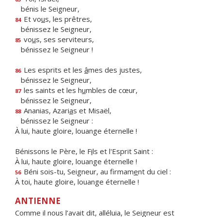
bénis le Seigneur,
Et vo
u
s, les prêtres,
84
bénissez le Seigneur,
vo
u
s, ses serviteurs,
85
bénissez le Seigneur !
Les esprits et les
â
mes des justes,
86
bénissez le Seigneur,
les saints et les h
u
mbles de cœur,
87
bénissez le Seigneur,
Ananias, Azari
a
s et Misaël,
88
bénissez le Seigneur :
À lui, haute gloire, louange éternelle !
Bénissons le Père, le F
i
ls et l'Esprit Saint :
À lui, haute gloire, louange éternelle !
Béni sois-tu, Seigneur, au firmam
e
nt du ciel :
56
À toi, haute gloire, louange éternelle !
ANTIENNE
Comme il nous l’avait dit, alléluia, le Seigneur est