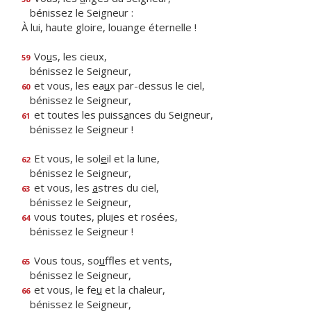
bénissez le Seigneur :
À lui, haute gloire, louange éternelle !
Vo
u
s, les cieux,
59
bénissez le Seigneur,
et vous, les ea
u
x par-dessus le ciel,
60
bénissez le Seigneur,
et toutes les puiss
a
nces du Seigneur,
61
bénissez le Seigneur !
Et vous, le sol
e
il et la lune,
62
bénissez le Seigneur,
et vous, les
a
stres du ciel,
63
bénissez le Seigneur,
vous toutes, plu
i
es et rosées,
64
bénissez le Seigneur !
Vous tous, so
u
ffles et vents,
65
bénissez le Seigneur,
et vous, le fe
u
et la chaleur,
66
bénissez le Seigneur,