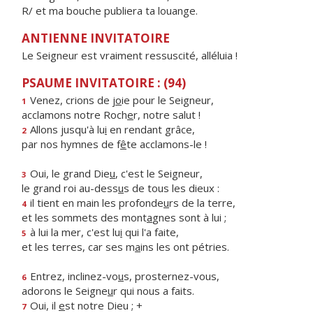
R/ et ma bouche publiera ta louange.
ANTIENNE INVITATOIRE
Le Seigneur est vraiment ressuscité, alléluia !
PSAUME INVITATOIRE : (94)
Venez, crions de j
o
ie pour le Seigneur,
1
acclamons notre Roch
e
r, notre salut !
Allons jusqu'à lu
i
en rendant grâce,
2
par nos hymnes de f
ê
te acclamons-le !
Oui, le grand Die
u
, c'est le Seigneur,
3
le grand roi au-dess
u
s de tous les dieux :
il tient en main les profonde
u
rs de la terre,
4
et les sommets des mont
a
gnes sont à lui ;
à lui la mer, c'est lu
i
qui l'a faite,
5
et les terres, car ses m
a
ins les ont pétries.
Entrez, inclinez-vo
u
s, prosternez-vous,
6
adorons le Seigne
u
r qui nous a faits.
Oui, il
e
st notre Dieu ; +
7