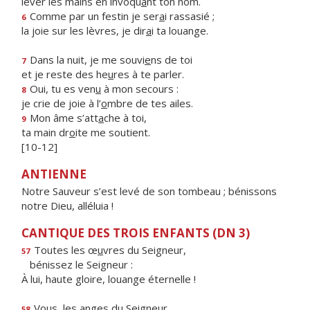
lever les mains en invoqu
a
nt ton nom.
Comme par un festin je ser
a
i rassasié ;
6
la joie sur les lèvres, je dir
a
i ta louange.
Dans la nuit, je me souvi
e
ns de toi
7
et je reste des he
u
res à te parler.
Oui, tu es ven
u
à mon secours :
8
je crie de joie à l’
o
mbre de tes ailes.
Mon âme s’att
a
che à toi,
9
ta main dr
o
ite me soutient.
[10-12]
ANTIENNE
Notre Sauveur s’est levé de son tombeau ; bénissons
notre Dieu, alléluia !
CANTIQUE DES TROIS ENFANTS (DN 3)
Toutes les œ
u
vres du Seigneur,
57
bénissez le Seigneur :
À lui, haute gloire, louange éternelle !
Vous, les
a
nges du Seigneur,
58