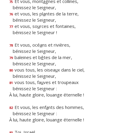
Et vous, mont
a
gnes et collines,
75
bénissez le Seigneur,
et vous, les pl
a
ntes de la terre,
76
bénissez le Seigneur,
et vous, so
u
rces et fontaines,
77
bénissez le Seigneur !
Et vous, océ
a
ns et rivières,
78
bénissez le Seigneur,
baleines et b
ê
tes de la mer,
79
bénissez le Seigneur,
vous tous, les oisea
u
x dans le ciel,
80
bénissez le Seigneur,
vous tous, fa
u
ves et troupeaux
81
bénissez le Seigneur :
À lui, haute gloire, louange éternelle !
Et vous, les enf
a
nts des hommes,
82
bénissez le Seigneur :
À lui, haute gloire, louange éternelle !
Toi, Israël,
83