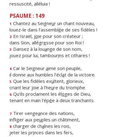
ressuscité, alléluia !
PSAUME : 149
Chantez au Seigne
u
r un chant nouveau,
1
louez-le dans l’assembl
é
e de ses fidèles !
En Israël, j
o
ie pour son créateur ;
2
dans Sion, allégr
e
sse pour son Roi !
Dansez à la lou
a
nge de son nom,
3
jouez pour lui, tambour
i
ns et cithares !
Car le Seigneur
a
ime son peuple,
4
il donne aux humbles l’écl
a
t de la victoire.
Que les fidèles ex
u
ltent, glorieux,
5
criant leur joie à l’he
u
re du triomphe.
Qu’ils proclament les él
o
ges de Dieu,
6
tenant en main l’ép
é
e à deux tranchants.
Tirer venge
a
nce des nations,
7
infliger aux pe
u
ples un châtiment,
charger de ch
a
înes les rois,
8
jeter les pr
i
nces dans les fers,