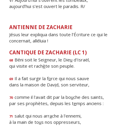
V/ Aujourd’hui s’ouvrent les tombeaux,
aujourd’hui s’est ouvert le paradis. R/
ANTIENNE DE ZACHARIE
Jésus leur expliqua dans toute l’Écriture ce qui le
concernait, alléluia !
CANTIQUE DE ZACHARIE (LC 1)
Béni soit le Seigneur, le Die
u
d'Israël,
68
qui visite et rach
è
te son peuple.
Il a fait surgir la f
o
rce qui nous sauve
69
dans la maison de Dav
i
d, son serviteur,
comme il l'avait dit par la bo
u
che des saints,
70
par ses prophètes, depuis les t
e
mps anciens :
salut qui nous arr
a
che à l'ennemi,
71
à la main de to
u
s nos oppresseurs,