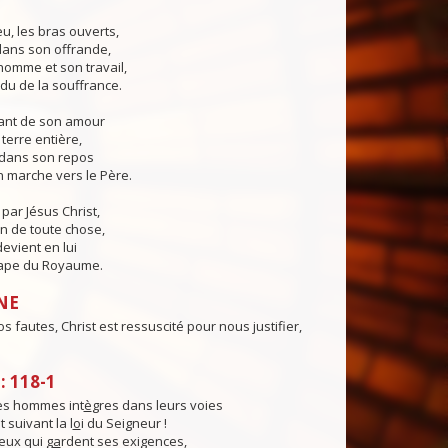
eu, les bras ouverts,
 dans son offrande,
'homme et son travail,
du de la souffrance.
sant de son amour
a terre entière,
er dans son repos
 marche vers le Père.
ar Jésus Christ,
in de toute chose,
devient en lui
ape du Royaume.
NE
s fautes, Christ est ressuscité pour nous justifier,
 118-1
es hommes int
è
gres dans leurs voies
 suivant la l
o
i du Seigneur !
ux qui g
a
rdent ses exigences,