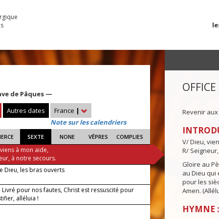
urgique
le
es
OFFICE
ave de Pâques —
Autres dates
France
|
Revenir aux
Note sur les calendriers
INTROD
IERCE
SEXTE
NONE
VÊPRES
COMPLIES
V/ Dieu, vie
 viens à mon aide,
R/ Seigneur,
eur, à notre secours.
Gloire au Pèr
de Dieu, les bras ouverts
au Dieu qui e
pour les siè
Livré pour nos fautes, Christ est ressuscité pour
Amen. (Allélu
ifier, alléluia !
HYMNE : 