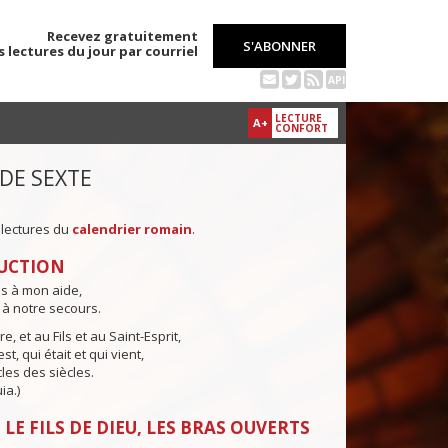
Recevez gratuitement
S'ABONNER
s lectures du jour par courriel
API
LECTURE
A+
CONFORT
 DE SEXTE
 lectures du
calendrier romain
.
UCTION
ns à mon aide,
 à notre secours.
e, et au Fils et au Saint-Esprit,
st, qui était et qui vient,
cles des siècles.
ia.)
LE FILS DE DIEU, LES BRAS OUVERTS