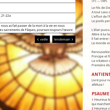
CFC — CNPL
Le Fils de Di
A tout saisi
3, 21-22a
L'effort de l
Le poids per
 nous as fait passer de la mort à la vie en nous
L'élan puis
 les sacrements de Pâques, poursuis toujours l’œuvre
âce : que ton peuple trouve une liberté parfaite et
Attire à lui l
e à la joie du ciel dont tu lui donnes déjà le goût sur
Il fait entr
veille
lendemain
Le monde en
Renouvelée p
Principe et f
La création 
Première ét
ANTIEN
Livré pour no
alléluia !
PSAUME :
Heureux l
1
qui marchent
Heureux ce
2