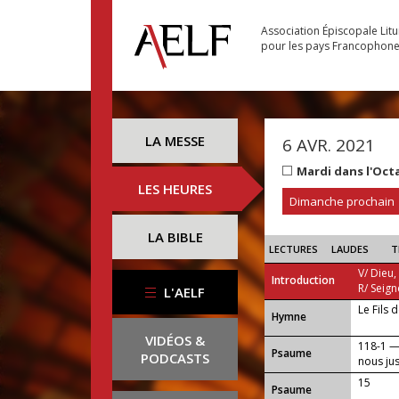
Association Épiscopale Lit
pour les pays Francophon
LA MESSE
6 AVR. 2021
Mardi dans l'Oct
LES HEURES
Dimanche prochain
LA BIBLE
LECTURES
LAUDES
T
V/ Dieu,
Introduction
R/ Seign
L'AELF
Le Fils 
...
Hymne
VIDÉOS &
118-1 — 
Psaume
PODCASTS
nous just
15
Psaume