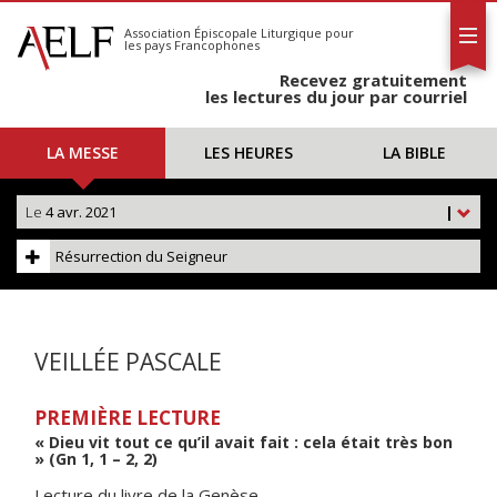
L'AELF
S'abonner
Association Épiscopale Liturgique
pour
les pays Francophones
Calendrier
Recevez gratuitement
Contact
les lectures du jour par courriel
LA MESSE
LES HEURES
LA BIBLE
Le
4 avr. 2021
|
Résurrection du Seigneur
VEILLÉE PASCALE
PREMIÈRE LECTURE
« Dieu vit tout ce qu’il avait fait : cela était très bon
» (Gn 1, 1 – 2, 2)
Lecture du livre de la Genèse