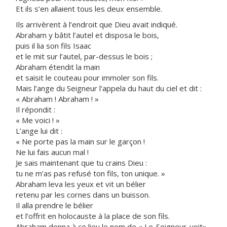
Et ils s’en allaient tous les deux ensemble.
Ils arrivèrent à l’endroit que Dieu avait indiqué.
Abraham y bâtit l’autel et disposa le bois,
puis il lia son fils Isaac
et le mit sur l’autel, par-dessus le bois ;
Abraham étendit la main
et saisit le couteau pour immoler son fils.
Mais l’ange du Seigneur l’appela du haut du ciel et dit :
« Abraham ! Abraham ! »
Il répondit :
« Me voici ! »
L’ange lui dit :
« Ne porte pas la main sur le garçon !
Ne lui fais aucun mal !
Je sais maintenant que tu crains Dieu :
tu ne m’as pas refusé ton fils, ton unique. »
Abraham leva les yeux et vit un bélier
retenu par les cornes dans un buisson.
Il alla prendre le bélier
et l’offrit en holocauste à la place de son fils.
Abraham donna à ce lieu le nom de « Le-Seigneur-voit».