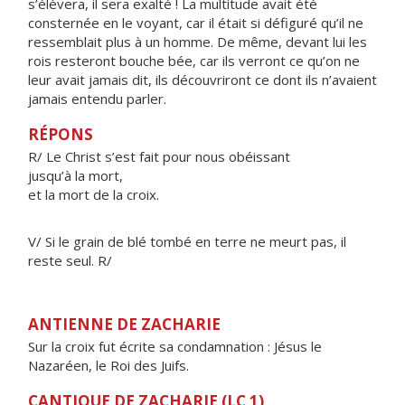
s’élèvera, il sera exalté ! La multitude avait été
consternée en le voyant, car il était si défiguré qu’il ne
ressemblait plus à un homme. De même, devant lui les
rois resteront bouche bée, car ils verront ce qu’on ne
leur avait jamais dit, ils découvriront ce dont ils n’avaient
jamais entendu parler.
RÉPONS
R/ Le Christ s’est fait pour nous obéissant
jusqu’à la mort,
et la mort de la croix.
V/ Si le grain de blé tombé en terre ne meurt pas, il
reste seul. R/
ANTIENNE DE ZACHARIE
Sur la croix fut écrite sa condamnation : Jésus le
Nazaréen, le Roi des Juifs.
CANTIQUE DE ZACHARIE (LC 1)