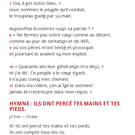
Oui, il
e
st notre Dieu ; +
7
nous sommes le pe
u
ple qu'il conduit,
le troupeau guid
é
par sa main.
Aujourd'hui écouterez-vo
u
s sa parole ? +
« Ne fermez pas votre cœ
u
r comme au désert,
8
comme au jour de tentati
o
n et de défi,
où vos pères m'ont tent
é
et provoqué,
9
et pourtant ils avaient v
u
mon exploit.
« Quarante ans leur générati
o
n m'a déçu, +
10
et j'ai dit : Ce peuple a le cœ
u
r égaré,
il n'a pas conn
u
mes chemins.
Dans ma colère, j'en ai f
a
it le serment :
11
Jamais ils n'entrer
o
nt dans mon repos. »
HYMNE : ILS ONT PERCÉ TES MAINS ET TES
PIEDS.
J.F Frié — Chalet
R/ Ils ont percé tes mains et tes pieds.
Ils ont compté tous tes os.