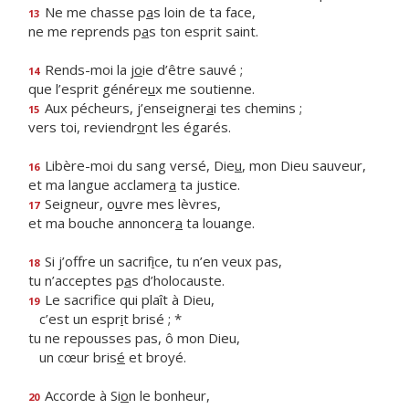
Ne me chasse p
a
s loin de ta face,
13
ne me reprends p
a
s ton esprit saint.
Rends-moi la j
o
ie d’être sauvé ;
14
que l’esprit génére
u
x me soutienne.
Aux pécheurs, j’enseigner
a
i tes chemins ;
15
vers toi, reviendr
o
nt les égarés.
Libère-moi du sang versé, Die
u
, mon Dieu sauveur,
16
et ma langue acclamer
a
ta justice.
Seigneur, o
u
vre mes lèvres,
17
et ma bouche annoncer
a
ta louange.
Si j’offre un sacrif
i
ce, tu n’en veux pas,
18
tu n’acceptes p
a
s d’holocauste.
Le sacrifice qui plaît à Dieu,
19
c’est un espr
i
t brisé ; *
tu ne repousses pas, ô mon Dieu,
un cœur bris
é
et broyé.
Accorde à Si
o
n le bonheur,
20