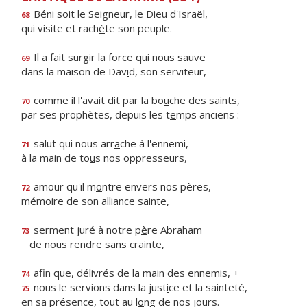
Béni soit le Seigneur, le Die
u
d'Israël,
68
qui visite et rach
è
te son peuple.
Il a fait surgir la f
o
rce qui nous sauve
69
dans la maison de Dav
i
d, son serviteur,
comme il l'avait dit par la bo
u
che des saints,
70
par ses prophètes, depuis les t
e
mps anciens :
salut qui nous arr
a
che à l'ennemi,
71
à la main de to
u
s nos oppresseurs,
amour qu'il m
o
ntre envers nos pères,
72
mémoire de son alli
a
nce sainte,
serment juré à notre p
è
re Abraham
73
de nous r
e
ndre sans crainte,
afin que, délivrés de la m
a
in des ennemis, +
74
nous le servions dans la just
i
ce et la sainteté,
75
en sa présence, tout au l
o
ng de nos jours.