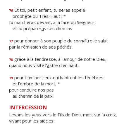
Et toi, petit enfant, tu seras appelé
76
proph
è
te du Très-Haut : *
tu marcheras devant, à la face du Seigneur,
et tu préparer
a
s ses chemins
pour donner à son peuple de conn
a
ître le salut
77
par la rémissi
o
n de ses péchés,
grâce à la tendresse, à l'amo
u
r de notre Dieu,
78
quand nous visite l'
a
stre d'en haut,
pour illuminer ceux qui habitent les ténèbres
79
et l'
o
mbre de la mort, *
pour conduire nos pas
au chem
i
n de la paix.
INTERCESSION
Levons les yeux vers le Fils de Dieu, mort sur la croix,
vivant pour les siècles :