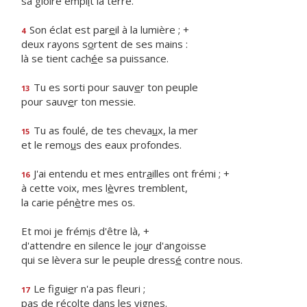
sa gloire empl
i
t la terre.
Son éclat est par
e
il à la lumière ; +
4
deux rayons s
o
rtent de ses mains :
là se tient cach
é
e sa puissance.
Tu es sorti pour sauv
e
r ton peuple
13
pour sauv
e
r ton messie.
Tu as foulé, de tes cheva
u
x, la mer
15
et le remo
u
s des eaux profondes.
J'ai entendu et mes entr
a
illes ont frémi ; +
16
à cette voix, mes l
è
vres tremblent,
la carie pén
è
tre mes os.
Et moi je frém
i
s d'être là, +
d'attendre en silence le jo
u
r d'angoisse
qui se lèvera sur le peuple dress
é
contre nous.
Le figui
e
r n'a pas fleuri ;
17
pas de réc
o
lte dans les vignes.