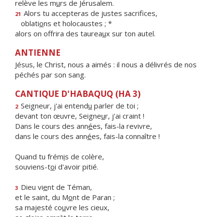
relève les m
u
rs de Jérusalem.
Alors tu accepteras de justes sacrifices,
21
oblati
o
ns et holocaustes ; *
alors on offrira des taurea
u
x sur ton autel.
ANTIENNE
Jésus, le Christ, nous a aimés : il nous a délivrés de nos
péchés par son sang.
CANTIQUE D'HABAQUQ (HA 3)
Seigneur, j'ai entend
u
parler de toi ;
2
devant ton œuvre, Seigne
u
r, j'ai craint !
Dans le cours des ann
é
es, fais-la revivre,
dans le cours des ann
é
es, fais-la connaître !
Quand tu frém
i
s de colère,
souviens-t
o
i d'avoir pitié.
Dieu vi
e
nt de Téman,
3
et le saint, du M
o
nt de Paran ;
sa majesté co
u
vre les cieux,