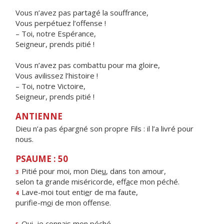
Vous n’avez pas partagé la souffrance,
Vous perpétuez l’offense !
– Toi, notre Espérance,
Seigneur, prends pitié !
Vous n’avez pas combattu pour ma gloire,
Vous avilissez l’histoire !
– Toi, notre Victoire,
Seigneur, prends pitié !
ANTIENNE
Dieu n’a pas épargné son propre Fils : il l’a livré pour
nous.
PSAUME : 50
Pitié pour moi, mon Die
u
, dans ton amour,
3
selon ta grande miséricorde, eff
a
ce mon péché.
Lave-moi tout enti
e
r de ma faute,
4
purifie-m
o
i de mon offense.
Oui, je conn
a
is mon péché,