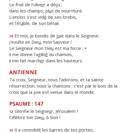
Le fruit de l'olivi
e
r a déçu ;
dans les champs, pl
u
s de nourriture.
L'enclos s'est vid
é
de ses brebis,
et l'ét
a
ble, de son bétail.
Et moi, je bondis de j
o
ie dans le Seigneur,
18
j'exulte en Die
u
, mon Sauveur !
Le Seigneur mon Die
u
est ma force ; +
il me donne l'agilit
é
du chamois,
il me fait march
e
r dans les hauteurs.
ANTIENNE
Ta croix, Seigneur, nous l’adorons, et ta sainte
résurrection, nous la chantons : c’est par le bois de la
croix que la joie est venue dans le monde.
PSAUME : 147
Glorifie le Seigne
u
r, Jérusalem !
12
Célèbre ton Die
u
, ô Sion !
Il a consolidé les b
a
rres de tes portes,
13