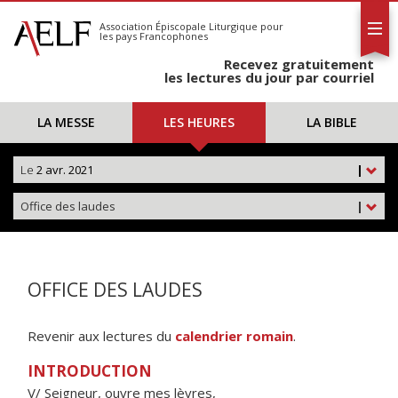
L'AELF
S'abonner
Association Épiscopale Liturgique
pour
les pays Francophones
Calendrier
Recevez gratuitement
Contact
les lectures du jour par courriel
LA MESSE
LES HEURES
LA BIBLE
Le
2 avr. 2021
|
Office des laudes
|
OFFICE DES LAUDES
Revenir aux lectures du
calendrier romain
.
INTRODUCTION
V/ Seigneur, ouvre mes lèvres,