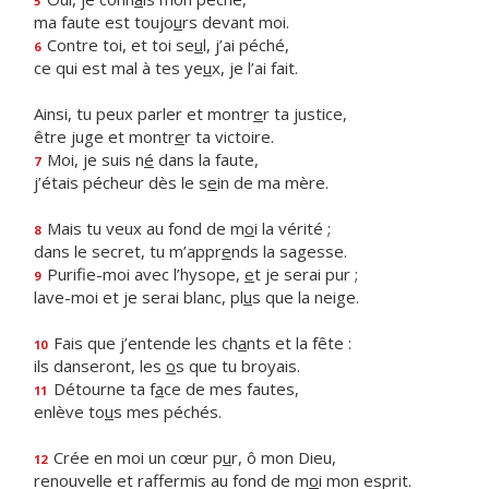
5
ma faute est toujo
u
rs devant moi.
Contre toi, et toi se
u
l, j’ai péché,
6
ce qui est mal à tes ye
u
x, je l’ai fait.
Ainsi, tu peux parler et montr
e
r ta justice,
être juge et montr
e
r ta victoire.
Moi, je suis n
é
dans la faute,
7
j’étais pécheur dès le s
e
in de ma mère.
Mais tu veux au fond de m
o
i la vérité ;
8
dans le secret, tu m’appr
e
nds la sagesse.
Purifie-moi avec l’hysope,
e
t je serai pur ;
9
lave-moi et je serai blanc, pl
u
s que la neige.
Fais que j’entende les ch
a
nts et la fête :
10
ils danseront, les
o
s que tu broyais.
Détourne ta f
a
ce de mes fautes,
11
enlève to
u
s mes péchés.
Crée en moi un cœur p
u
r, ô mon Dieu,
12
renouvelle et raffermis au fond de m
o
i mon esprit.