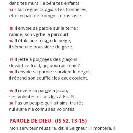
dans tes murs il a bén
i
tes enfants ;
il fait régner la p
a
ix à tes frontières,
14
et d’un pain de from
e
nt te rassasie.
Il envoie sa par
o
le sur la terre :
15
rapide, son v
e
rbe la parcourt.
Il étale une tois
o
n de neige,
16
il sème une poussi
è
re de givre.
Il jette à poign
é
es des glaçons ;
17
devant ce froid, qu
i
pourrait tenir ?
Il envoie sa parole : survi
e
nt le dégel ;
18
il répand son so
u
ffle : les eaux coulent.
Il révèle sa par
o
le à Jacob,
19
ses volontés et ses l
o
is à Israël.
Pas un peuple qu’il ait ains
i
traité ;
20
nul autre n’a conn
u
ses volontés.
PAROLE DE DIEU : (IS 52, 13-15)
Mon serviteur réussira, dit le Seigneur ; il montera, il