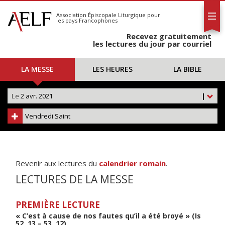
L'AELF
S'abonner
Association Épiscopale Liturgique
pour
les pays Francophones
Calendrier
Recevez gratuitement
Contact
les lectures du jour par courriel
LA MESSE
LES HEURES
LA BIBLE
Le
2 avr. 2021
|
Vendredi Saint
Revenir aux lectures du
calendrier romain
.
LECTURES DE LA MESSE
PREMIÈRE LECTURE
« C’est à cause de nos fautes qu’il a été broyé » (Is
52, 13 – 53, 12)