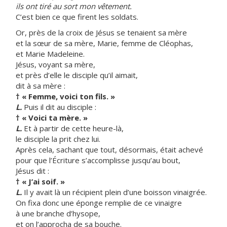
ils ont tiré au sort mon vêtement.
C’est bien ce que firent les soldats.
Or, près de la croix de Jésus se tenaient sa mère
et la sœur de sa mère, Marie, femme de Cléophas,
et Marie Madeleine.
Jésus, voyant sa mère,
et près d’elle le disciple qu’il aimait,
dit à sa mère :
† « Femme, voici ton fils. »
L.
Puis il dit au disciple :
† « Voici ta mère. »
L.
Et à partir de cette heure-là,
le disciple la prit chez lui.
Après cela, sachant que tout, désormais, était achevé
pour que l’Écriture s’accomplisse jusqu’au bout,
Jésus dit :
† « J’ai soif. »
L.
Il y avait là un récipient plein d’une boisson vinaigrée.
On fixa donc une éponge remplie de ce vinaigre
à une branche d’hysope,
et on l’approcha de sa bouche.