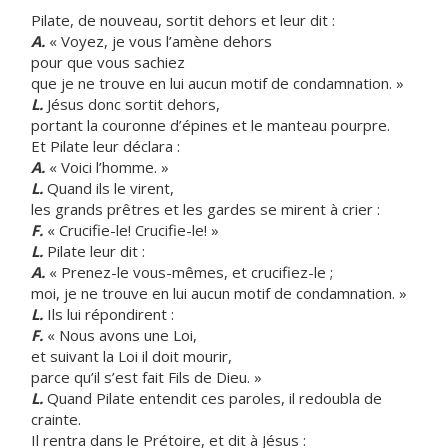
Pilate, de nouveau, sortit dehors et leur dit :
A.
« Voyez, je vous l’amène dehors
pour que vous sachiez
que je ne trouve en lui aucun motif de condamnation. »
L.
Jésus donc sortit dehors,
portant la couronne d’épines et le manteau pourpre.
Et Pilate leur déclara :
A.
« Voici l’homme. »
L.
Quand ils le virent,
les grands prêtres et les gardes se mirent à crier :
F.
« Crucifie-le! Crucifie-le! »
L.
Pilate leur dit :
A.
« Prenez-le vous-mêmes, et crucifiez-le ;
moi, je ne trouve en lui aucun motif de condamnation. »
L.
Ils lui répondirent :
F.
« Nous avons une Loi,
et suivant la Loi il doit mourir,
parce qu’il s’est fait Fils de Dieu. »
L.
Quand Pilate entendit ces paroles, il redoubla de
crainte.
Il rentra dans le Prétoire, et dit à Jésus :