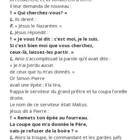
Il leur demanda de nouveau :
† « Qui cherchez-vous? »
L.
Ils dirent :
F.
« Jésus le Nazaréen. »
L.
Jésus répondit :
† « Je vous l’ai dit : c’est moi, je le suis.
Si c’est bien moi que vous cherchez,
ceux-là, laissez-les partir. »
L.
Ainsi s’accomplissait la parole qu’il avait dite :
« Je n’ai perdu aucun
de ceux que tu m’as donnés. »
Or Simon-Pierre
avait une épée ; il la tira,
frappa le serviteur du grand prêtre et lui coupa l’oreille
droite.
Le nom de ce serviteur était Malcus.
Jésus dit à Pierre :
† « Remets ton épée au fourreau.
La coupe que m’a donnée le Père,
vais-je refuser de la boire ? »
L.
Alors la troupe, le commandant et les gardes juifs