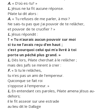
A.
« D’où es-tu? »
L.
Jésus ne lui fit aucune réponse.
Pilate lui dit alors :
A.
« Tu refuses de me parler, à moi ?
Ne sais-tu pas que j’ai pouvoir de te relâcher,
et pouvoir de te crucifier ? »
L.
Jésus répondit :
† « Tu n’aurais aucun pouvoir sur moi
si tu ne l’avais reçu d’en haut ;
c’est pourquoi celui qui m’a livré à toi
porte un péché plus grand. »
L.
Dès lors, Pilate cherchait à le relâcher ;
mais des Juifs se mirent à crier :
F.
« Si tu le relâches,
tu n’es pas un ami de l’empereur.
Quiconque se fait roi
s’oppose à l’empereur. »
L.
En entendant ces paroles, Pilate amena Jésus au-
dehors;
il le fit asseoir sur une estrade
au lieu dit le Dallage