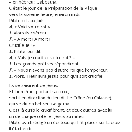
– en hébreu : Gabbatha.
C’était le jour de la Préparation de la Pâque,
vers la sixième heure, environ midi.
Pilate dit aux Juifs :
A.
« Voici votre roi. »
L.
Alors ils crièrent :
F.
« À mort ! À mort !
Crucifie-le ! »
L.
Pilate leur dit :
A.
« Vais-je crucifier votre roi ? »
L.
Les grands prêtres répondirent :
F.
« Nous n’avons pas d’autre roi que l’empereur. »
L.
Alors, il leur livra Jésus pour qu’il soit crucifié.
Ils se saisirent de Jésus.
Et lui-même, portant sa croix,
sortit en direction du lieu dit Le Crâne (ou Calvaire),
qui se dit en hébreu Golgotha.
C’est là qu’ils le crucifièrent, et deux autres avec lui,
un de chaque côté, et Jésus au milieu.
Pilate avait rédigé un écriteau qu’il fit placer sur la croix ;
il était écrit :