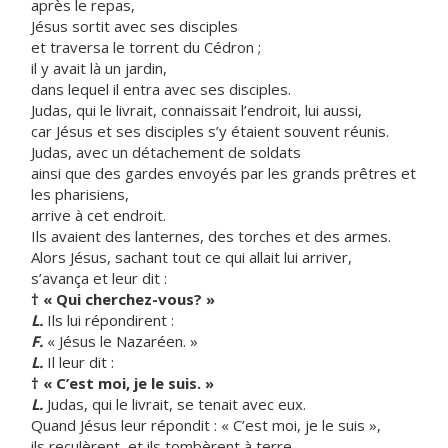
après le repas,
Jésus sortit avec ses disciples
et traversa le torrent du Cédron ;
il y avait là un jardin,
dans lequel il entra avec ses disciples.
Judas, qui le livrait, connaissait l’endroit, lui aussi,
car Jésus et ses disciples s’y étaient souvent réunis.
Judas, avec un détachement de soldats
ainsi que des gardes envoyés par les grands prêtres et
les pharisiens,
arrive à cet endroit.
Ils avaient des lanternes, des torches et des armes.
Alors Jésus, sachant tout ce qui allait lui arriver,
s’avança et leur dit :
† « Qui cherchez-vous? »
L.
Ils lui répondirent :
F.
« Jésus le Nazaréen. »
L.
Il leur dit :
† « C’est moi, je le suis. »
L.
Judas, qui le livrait, se tenait avec eux.
Quand Jésus leur répondit : « C’est moi, je le suis »,
ils reculèrent, et ils tombèrent à terre.