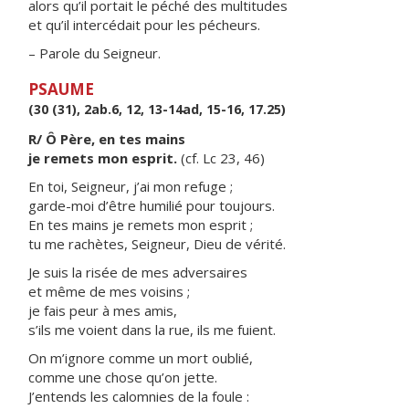
alors qu’il portait le péché des multitudes
et qu’il intercédait pour les pécheurs.
– Parole du Seigneur.
PSAUME
(30 (31), 2ab.6, 12, 13-14ad, 15-16, 17.25)
R/ Ô Père, en tes mains
je remets mon esprit.
(cf. Lc 23, 46)
En toi, Seigneur, j’ai mon refuge ;
garde-moi d’être humilié pour toujours.
En tes mains je remets mon esprit ;
tu me rachètes, Seigneur, Dieu de vérité.
Je suis la risée de mes adversaires
et même de mes voisins ;
je fais peur à mes amis,
s’ils me voient dans la rue, ils me fuient.
On m’ignore comme un mort oublié,
comme une chose qu’on jette.
J’entends les calomnies de la foule :