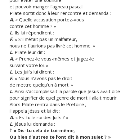
pour éviter une souillure
et pouvoir manger l’agneau pascal.
Pilate sortit donc à leur rencontre et demanda :
A.
« Quelle accusation portez-vous
contre cet homme ? »
L.
Ils lui répondirent :
F.
« S’il n’était pas un malfaiteur,
nous ne t’aurions pas livré cet homme. »
L.
Pilate leur dit :
A.
« Prenez-le vous-mêmes et jugez-le
suivant votre loi. »
L.
Les Juifs lui dirent :
F.
« Nous n’avons pas le droit
de mettre quelqu’un à mort. »
L.
Ainsi s’accomplissait la parole que Jésus avait dite
pour signifier de quel genre de mort il allait mourir.
Alors Pilate rentra dans le Prétoire ;
il appela Jésus et lui dit :
A.
« Es-tu le roi des Juifs ? »
L.
Jésus lui demanda :
† « Dis-tu cela de toi-même,
Ou bien d’autres te l’ont dit à mon sujet ? »