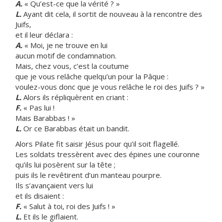
A.
« Qu’est-ce que la vérité ? »
L.
Ayant dit cela, il sortit de nouveau à la rencontre des
Juifs,
et il leur déclara :
A.
« Moi, je ne trouve en lui
aucun motif de condamnation.
Mais, chez vous, c’est la coutume
que je vous relâche quelqu’un pour la Pâque :
voulez-vous donc que je vous relâche le roi des Juifs ? »
L.
Alors ils répliquèrent en criant :
F.
« Pas lui !
Mais Barabbas ! »
L.
Or ce Barabbas était un bandit.
Alors Pilate fit saisir Jésus pour qu’il soit flagellé.
Les soldats tressèrent avec des épines une couronne
qu’ils lui posèrent sur la tête ;
puis ils le revêtirent d’un manteau pourpre.
Ils s’avançaient vers lui
et ils disaient :
F.
« Salut à toi, roi des Juifs ! »
L.
Et ils le giflaient.