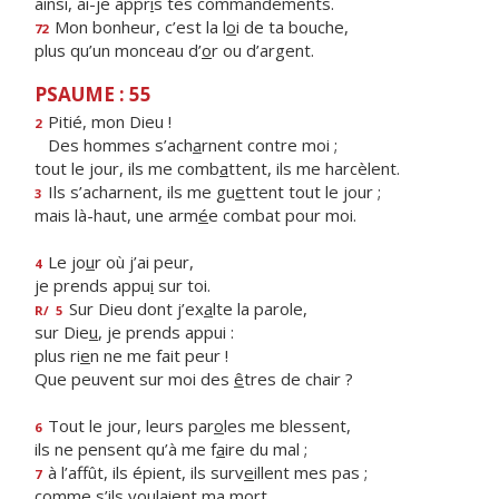
ainsi, ai-je appr
i
s tes commandements.
Mon bonheur, c’est la l
o
i de ta bouche,
72
plus qu’un monceau d’
o
r ou d’argent.
PSAUME : 55
Pitié, mon Dieu !
2
Des hommes s’ach
a
rnent contre moi ;
tout le jour, ils me comb
a
ttent, ils me harcèlent.
Ils s’acharnent, ils me gu
e
ttent tout le jour ;
3
mais là-haut, une arm
é
e combat pour moi.
Le jo
u
r où j’ai peur,
4
je prends appu
i
sur toi.
Sur Dieu dont j’ex
a
lte la parole,
R/
5
sur Die
u
, je prends appui :
plus ri
e
n ne me fait peur !
Que peuvent sur moi des
ê
tres de chair ?
Tout le jour, leurs par
o
les me blessent,
6
ils ne pensent qu’à me f
a
ire du mal ;
à l’affût, ils épient, ils surv
e
illent mes pas ;
7
comme s’ils voul
a
ient ma mort.