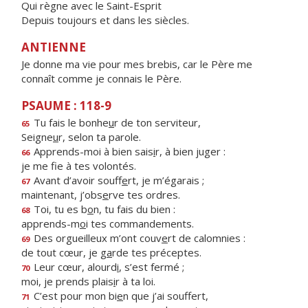
Qui règne avec le Saint-Esprit
Depuis toujours et dans les siècles.
ANTIENNE
Je donne ma vie pour mes brebis, car le Père me
connaît comme je connais le Père.
PSAUME : 118-9
Tu fais le bonhe
u
r de ton serviteur,
65
Seigne
u
r, selon ta parole.
Apprends-moi à bien sais
i
r, à bien juger :
66
je me f
e à tes volontés.
Avant d’avoir souff
e
rt, je m’égarais ;
67
maintenant, j’obs
e
rve tes ordres.
Toi, tu es b
o
n, tu fais du bien :
68
apprends-m
o
i tes commandements.
Des orgueilleux m’ont couv
e
rt de calomnies :
69
de tout cœur, je g
a
rde tes préceptes.
Leur cœur, alourd
i
, s’est fermé ;
70
moi, je prends plais
i
r à ta loi.
C’est pour mon bi
e
n que j’ai souffert,
71