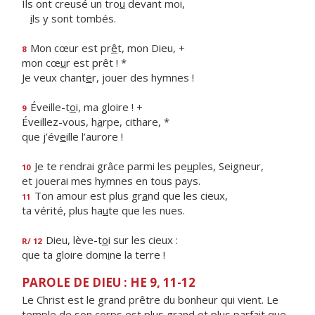
Ils ont creusé un tro
u
devant moi,
i
ls y sont tombés.
Mon cœur est pr
ê
t, mon Dieu, +
8
mon cœ
u
r est prêt ! *
Je veux chant
e
r, jouer des hymnes !
Éveille-t
o
i, ma gloire ! +
9
Éveillez-vous, h
a
rpe, cithare, *
que j’év
e
ille l’aurore !
Je te rendrai grâce parmi les pe
u
ples, Seigneur,
10
et jouerai mes h
y
mnes en tous pays.
Ton amour est plus gr
a
nd que les cieux,
11
ta vérité, plus ha
u
te que les nues.
Dieu, lève-t
o
i sur les cieux :
R/ 12
que ta gloire dom
i
ne la terre !
PAROLE DE DIEU : HE 9, 11-12
Le Christ est le grand prêtre du bonheur qui vient. Le
temple de son corps est plus grand et plus parfait que