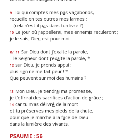
Toi qui comptes mes p
a
s vagabonds,
9
recueille en tes o
u
tres mes larmes ;
(cela n’est-il p
a
s dans ton livre ?)
Le jour où j’appellerai, mes ennem
i
s reculeront ;
10
je le sais, Die
u
est pour moi.
Sur Dieu dont j’exalte la parole,
R/
11
le Seigneur dont j’ex
a
lte la parole, *
sur Die
u
, je prends appui :
12
plus ri
e
n ne me fait peur ! *
Que peuvent sur m
o
i des humains ?
Mon Dieu, je tiendr
a
i ma promesse,
13
je t’offrirai des sacrif
ces d’action de grâce ;
car tu m’as délivr
é
de la mort
14
et tu préserves mes pi
e
ds de la chute,
pour que je marche à la f
a
ce de Dieu
dans la lumi
è
re des vivants.
PSAUME : 56