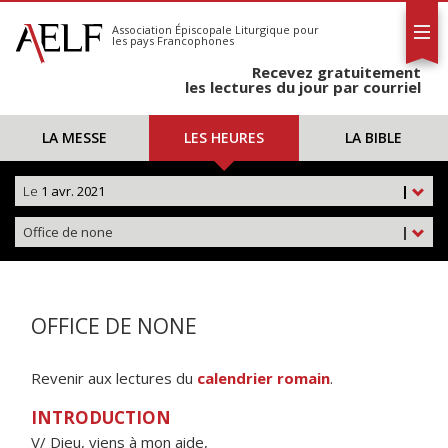
L'AELF
S'abonner
Association Épiscopale Liturgique
pour
les pays Francophones
Calendrier
Recevez gratuitement
Contact
les lectures du jour par courriel
LA MESSE
LES HEURES
LA BIBLE
Le
1 avr. 2021
|
Office de none
|
OFFICE DE NONE
Revenir aux lectures du
calendrier romain
.
INTRODUCTION
V/ Dieu, viens à mon aide,