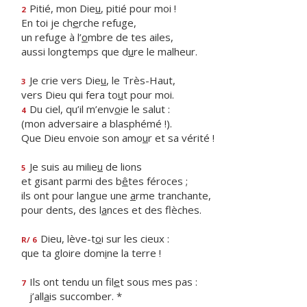
Pitié, mon Die
u
, pitié pour moi !
2
En toi je ch
e
rche refuge,
un refuge à l’
o
mbre de tes ailes,
aussi longtemps que d
u
re le malheur.
Je crie vers Die
u
, le Très-Haut,
3
vers Dieu qui fera to
u
t pour moi.
Du ciel, qu’il m’env
o
ie le salut :
4
(mon adversaire a blasphémé !).
Que Dieu envoie son amo
u
r et sa vérité !
Je suis au milie
u
de lions
5
et gisant parmi des b
ê
tes féroces ;
ils ont pour langue une
a
rme tranchante,
pour dents, des l
a
nces et des flèches.
Dieu, lève-t
o
i sur les cieux :
R/ 6
que ta gloire dom
i
ne la terre !
Ils ont tendu un fil
e
t sous mes pas :
7
j’all
a
is succomber. *