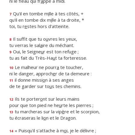
ni le fléau qui fr
a
ppe à midi.
Qu'il en tombe m
i
lle à tes côtés, +
7
qu'il en tombe dix m
i
lle à ta droite, *
toi, tu r
e
stes hors d'atteinte.
Il suffit que tu o
u
vres les yeux,
8
tu verras le sal
a
ire du méchant.
Oui, le Seigne
u
r est ton refuge ;
9
tu as fait du Très-Ha
u
t ta forteresse.
Le malheur ne pourr
a
te toucher,
10
ni le danger, approch
e
r de ta demeure :
il donne missi
o
n à ses anges
11
de te garder sur to
u
s tes chemins.
Ils te porter
o
nt sur leurs mains
12
pour que ton pied ne he
u
rte les pierres ;
tu marcheras sur la vip
è
re et le scorpion,
13
tu écraseras le li
o
n et le Dragon.
« Puisqu'il s'attache à m
o
i, je le délivre ;
14