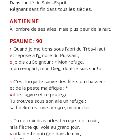
Dans l'unité du Saint-Esprit,
Régnant sans fin dans tous les siècles.
ANTIENNE
À l’ombre de ses ailes, n’aie plus peur de la nuit.
PSAUME : 90
Quand je me tiens sous l'abr
i
du Très-Haut
1
et repose à l'
o
mbre du Puissant,
je dis au Seigne
u
r : « Mon refuge,
2
mon rempart, mon Die
u
, dont je suis sûr ! »
C'est lui qui te sauve des filets du chasseur
3
et de la p
e
ste maléfique ; *
il te co
u
vre et te protège.
4
Tu trouves sous son
a
ile un refuge :
sa fidélité est une arm
u
re, un bouclier.
Tu ne craindras ni les terre
u
rs de la nuit,
5
ni la flèche qui v
o
le au grand jour,
ni la peste qui r
ô
de dans le noir,
6