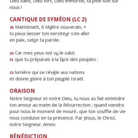
Dieu saint, Dieu fort, Dieu immortel, ta pitié soit sur
nous !
CANTIQUE DE SYMÉON (LC 2)
Maintenant, ô M
a
ître souverain, +
29
tu peux laisser ton servite
u
r s'en aller
en paix, sel
o
n ta parole.
Car mes yeux ont v
u
le salut
30
que tu préparais à la f
a
ce des peuples :
31
lumière qui se rév
è
le aux nations
32
et donne gloire à ton pe
u
ple Israël.
ORAISON
Notre Seigneur et notre Dieu, tu nous as fait entendre
ton amour au matin de la Résurrection ; quand viendra
pour nous le moment de mourir, que ton souffle de vie
nous conduise en ta présence. Par Jésus, le Christ,
notre Seigneur. Amen.
BÉNÉDICTION