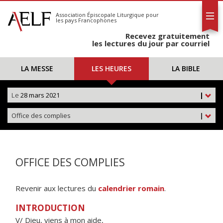
L'AELF
S'abonner
Association Épiscopale Liturgique
pour
les pays Francophones
Calendrier
Recevez gratuitement
Contact
les lectures du jour par courriel
LA MESSE
LES HEURES
LA BIBLE
Le
28 mars 2021
|
Office des complies
|
OFFICE DES COMPLIES
Revenir aux lectures du
calendrier romain
.
INTRODUCTION
V/ Dieu, viens à mon aide,