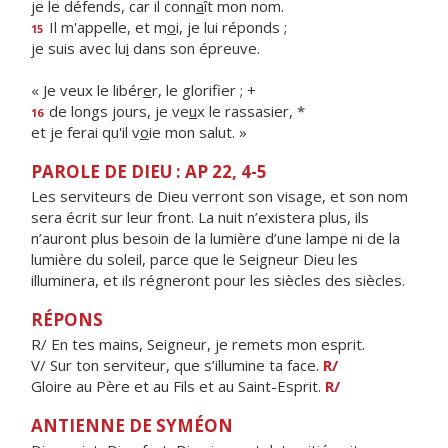
je le défends, car il conn
a
ît mon nom.
Il m'appelle, et m
o
i, je lui réponds ;
15
je suis avec lu
i
dans son épreuve.
« Je veux le libér
e
r, le glorifier ; +
de longs jours, je ve
u
x le rassasier, *
16
et je ferai qu'il v
o
ie mon salut. »
PAROLE DE DIEU : AP 22, 4-5
Les serviteurs de Dieu verront son visage, et son nom
sera écrit sur leur front. La nuit n’existera plus, ils
n’auront plus besoin de la lumière d’une lampe ni de la
lumière du soleil, parce que le Seigneur Dieu les
illuminera, et ils régneront pour les siècles des siècles.
RÉPONS
R/ En tes mains, Seigneur, je remets mon esprit.
V/ Sur ton serviteur, que s’illumine ta face.
R/
Gloire au Père et au Fils et au Saint-Esprit.
R/
ANTIENNE DE SYMÉON