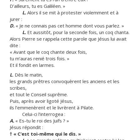
D’ailleurs, tu es Galiléen. »
L.
Alors il se mit à protester violemment et à
jurer :
D.
« Je ne connais pas cet homme dont vous parlez. »
L.
Et aussitôt, pour la seconde fois, un coq chanta.
Alors Pierre se rappela cette parole que Jésus lui avait
dite :
« Avant que le coq chante deux fois,
tu m’auras renié trois fois. »
Et il fondit en larmes.
L
.
Dès le matin,
les grands prêtres convoquèrent les anciens et les
scribes,
et tout le Conseil suprême.
Puis, après avoir ligoté Jésus,
ils l’emmenèrent et le livrèrent à Pilate.
Celui-ci l’interrogea :
A.
« Es-tu le roi des Juifs ? »
Jésus répondit :
†
« C’est toi-même qui le dis. »