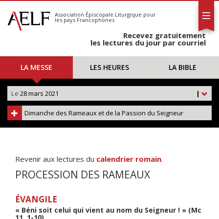
L'AELF
S'abonner
Association Épiscopale Liturgique
pour
les pays Francophones
Calendrier
Recevez gratuitement
Contact
les lectures du jour par courriel
LA MESSE
LES HEURES
LA BIBLE
Le
28 mars 2021
|
Dimanche des Rameaux et de la Passion du Seigneur
Revenir aux lectures du
calendrier romain
.
PROCESSION DES RAMEAUX
ÉVANGILE
« Béni soit celui qui vient au nom du Seigneur ! » (Mc
11, 1-10)