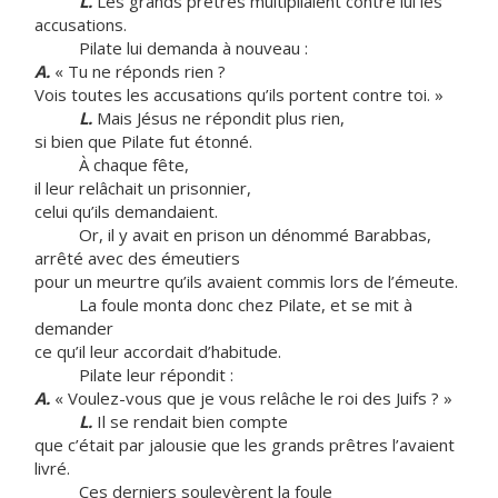
L.
Les grands prêtres multipliaient contre lui les
accusations.
Pilate lui demanda à nouveau :
A.
« Tu ne réponds rien ?
Vois toutes les accusations qu’ils portent contre toi. »
L.
Mais Jésus ne répondit plus rien,
si bien que Pilate fut étonné.
À chaque fête,
il leur relâchait un prisonnier,
celui qu’ils demandaient.
Or, il y avait en prison un dénommé Barabbas,
arrêté avec des émeutiers
pour un meurtre qu’ils avaient commis lors de l’émeute.
La foule monta donc chez Pilate, et se mit à
demander
ce qu’il leur accordait d’habitude.
Pilate leur répondit :
A.
« Voulez-vous que je vous relâche le roi des Juifs ? »
L.
Il se rendait bien compte
que c’était par jalousie que les grands prêtres l’avaient
livré.
Ces derniers soulevèrent la foule