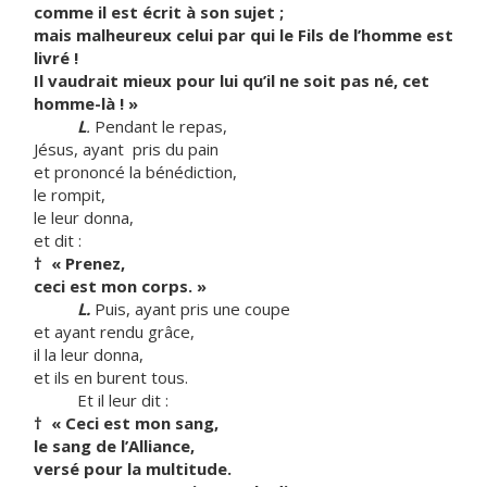
comme il est écrit à son sujet ;
mais malheureux celui par qui le Fils de l’homme est
livré !
Il vaudrait mieux pour lui qu’il ne soit pas né, cet
homme-là ! »
L
.
Pendant le repas,
Jésus, ayant pris du pain
et prononcé la bénédiction,
le rompit,
le leur donna,
et dit :
†
« Prenez,
ceci est mon corps. »
L.
Puis, ayant pris une coupe
et ayant rendu grâce,
il la leur donna,
et ils en burent tous.
Et il leur dit :
†
« Ceci est mon sang,
le sang de l’Alliance,
versé pour la multitude.