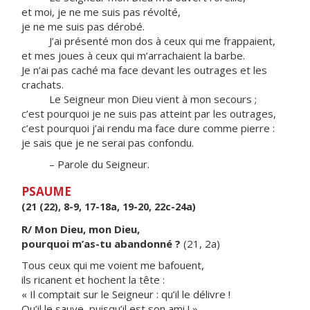
et moi, je ne me suis pas révolté,
je ne me suis pas dérobé.
J’ai présenté mon dos à ceux qui me frappaient,
et mes joues à ceux qui m’arrachaient la barbe.
Je n’ai pas caché ma face devant les outrages et les
crachats.
Le Seigneur mon Dieu vient à mon secours ;
c’est pourquoi je ne suis pas atteint par les outrages,
c’est pourquoi j’ai rendu ma face dure comme pierre :
je sais que je ne serai pas confondu.
– Parole du Seigneur.
PSAUME
(21 (22), 8-9, 17-18a, 19-20, 22c-24a)
R/ Mon Dieu, mon Dieu,
pourquoi m’as-tu abandonné ?
(21, 2a)
Tous ceux qui me voient me bafouent,
ils ricanent et hochent la tête :
« Il comptait sur le Seigneur : qu’il le délivre !
Qu’il le sauve, puisqu’il est son ami ! »