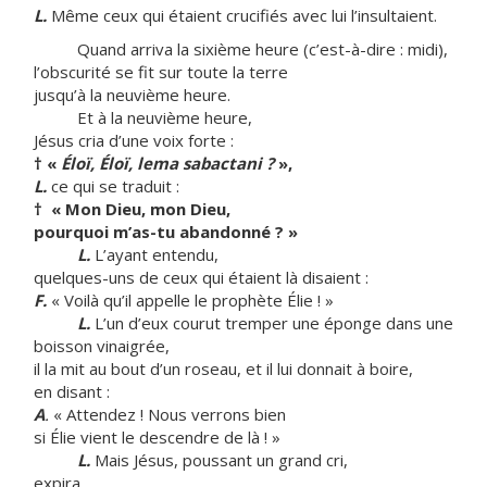
L.
Même ceux qui étaient crucifiés avec lui l’insultaient.
Quand arriva la sixième heure (c’est-à-dire : midi),
l’obscurité se fit sur toute la terre
jusqu’à la neuvième heure.
Et à la neuvième heure,
Jésus cria d’une voix forte :
†
«
Éloï, Éloï, lema
sabactani ?
»,
L.
ce qui se traduit :
†
« Mon Dieu, mon Dieu,
pourquoi m’as-tu abandonné ? »
L.
L’ayant entendu,
quelques-uns de ceux qui étaient là disaient :
F.
« Voilà qu’il appelle le prophète Élie ! »
L.
L’un d’eux courut tremper une éponge dans une
boisson vinaigrée,
il la mit au bout d’un roseau, et il lui donnait à boire,
en disant :
A
.
« Attendez ! Nous verrons bien
si Élie vient le descendre de là ! »
L.
Mais Jésus, poussant un grand cri,
expira.