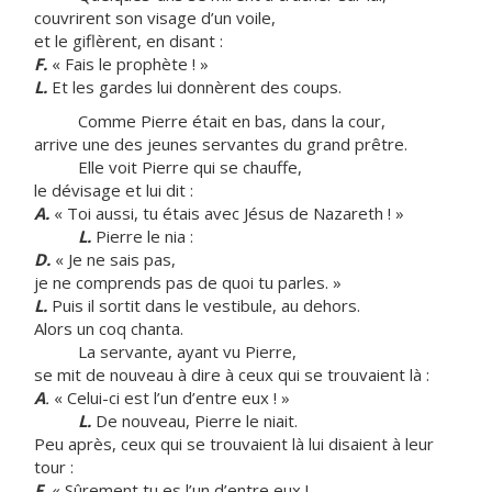
couvrirent son visage d’un voile,
et le giflèrent, en disant :
F.
« Fais le prophète ! »
L.
Et les gardes lui donnèrent des coups.
Comme Pierre était en bas, dans la cour,
arrive une des jeunes servantes du grand prêtre.
Elle voit Pierre qui se chauffe,
le dévisage et lui dit :
A.
« Toi aussi, tu étais avec Jésus de Nazareth ! »
L.
Pierre le nia :
D.
« Je ne sais pas,
je ne comprends pas de quoi tu parles. »
L.
Puis il sortit dans le vestibule, au dehors.
Alors un coq chanta.
La servante, ayant vu Pierre,
se mit de nouveau à dire à ceux qui se trouvaient là :
A
.
« Celui-ci est l’un d’entre eux ! »
L.
De nouveau, Pierre le niait.
Peu après, ceux qui se trouvaient là lui disaient à leur
tour :
F.
« Sûrement tu es l’un d’entre eux !