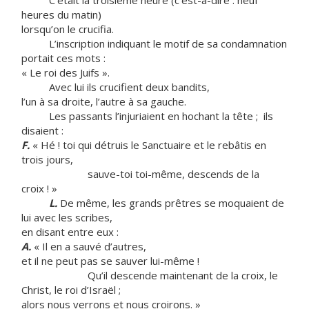
C’était la troisième heure (c’est-à-dire : neuf
heures du matin)
lorsqu’on le crucifia.
L’inscription indiquant le motif de sa condamnation
portait ces mots :
« Le roi des Juifs ».
Avec lui ils crucifient deux bandits,
l’un à sa droite, l’autre à sa gauche.
Les passants l’injuriaient en hochant la tête ; ils
disaient :
F.
« Hé ! toi qui détruis le Sanctuaire et le rebâtis en
trois jours,
sauve-toi toi-même, descends de la
croix ! »
L.
De même, les grands prêtres se moquaient de
lui avec les scribes,
en disant entre eux :
A.
« Il en a sauvé d’autres,
et il ne peut pas se sauver lui-même !
Qu’il descende maintenant de la croix, le
Christ, le roi d’Israël ;
alors nous verrons et nous croirons. »