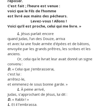
reposer.
C’est fait ; l’heure est venue :
voici que le Fils de l’homme
est livré aux mains des pécheurs.
Levez-vous ! Allons !
Voici qu’il est proche, celui qui me livre. »
L
.
Jésus parlait encore
quand Judas, l’un des Douze, arriva
et avec lui une foule armée d’épées et de bâtons,
envoyée par les grands prêtres, les scribes et les
anciens.
Or, celui qui le livrait leur avait donné un signe
convenu :
D.
« Celui que j’embrasserai,
c’est lui :
arrêtez-le,
et emmenez-le sous bonne garde. »
L
.
À peine arrivé,
Judas, s’approchant de Jésus, lui dit :
D.
« Rabbi ! »
L
.
Et il l’embrassa.