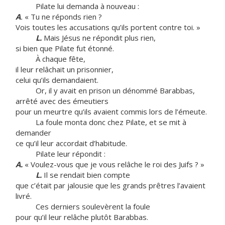
Pilate lui demanda à nouveau :
A
.
« Tu ne réponds rien ?
Vois toutes les accusations qu’ils portent contre toi. »
L.
Mais Jésus ne répondit plus rien,
si bien que Pilate fut étonné.
À chaque fête,
il leur relâchait un prisonnier,
celui qu’ils demandaient.
Or, il y avait en prison un dénommé Barabbas,
arrêté avec des émeutiers
pour un meurtre qu’ils avaient commis lors de l’émeute.
La foule monta donc chez Pilate, et se mit à
demander
ce qu’il leur accordait d’habitude.
Pilate leur répondit :
A.
« Voulez-vous que je vous relâche le roi des Juifs ? »
L.
Il se rendait bien compte
que c’était par jalousie que les grands prêtres l’avaient
livré.
Ces derniers soulevèrent la foule
pour qu’il leur relâche plutôt Barabbas.