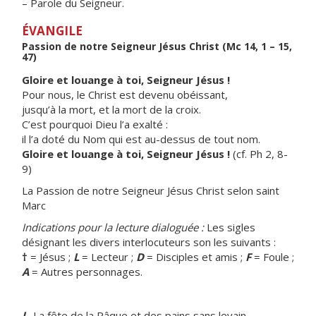
– Parole du Seigneur.
ÉVANGILE
Passion de notre Seigneur Jésus Christ (Mc 14, 1 – 15,
47)
Gloire et louange à toi, Seigneur Jésus !
Pour nous, le Christ est devenu obéissant,
jusqu’à la mort, et la mort de la croix.
C’est pourquoi Dieu l’a exalté :
il l’a doté du Nom qui est au-dessus de tout nom.
Gloire et louange à toi, Seigneur Jésus !
(cf. Ph 2, 8-
9)
La Passion de notre Seigneur Jésus Christ selon saint
Marc
Indications pour la lecture dialoguée :
Les sigles
désignant les divers interlocuteurs son les suivants :
†
= Jésus ;
L
= Lecteur ;
D
= Disciples et amis ;
F
= Foule ;
A
= Autres personnages.
L
.
La fête de la Pâque et des pains sans levain