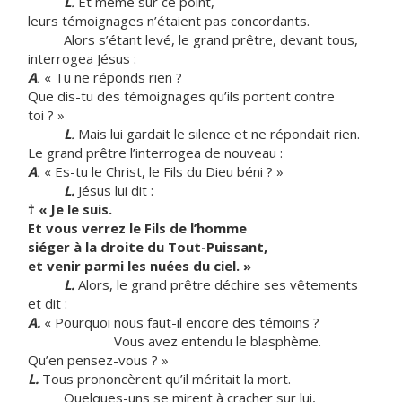
L
.
Et même sur ce point,
leurs témoignages n’étaient pas concordants.
Alors s’étant levé, le grand prêtre, devant tous,
interrogea Jésus :
A
.
« Tu ne réponds rien ?
Que dis-tu des témoignages qu’ils portent contre
toi ? »
L
.
Mais lui gardait le silence et ne répondait rien.
Le grand prêtre l’interrogea de nouveau :
A
.
« Es-tu le Christ, le Fils du Dieu béni ? »
L.
Jésus lui dit :
†
« Je le suis.
Et vous verrez le Fils de l’homme
siéger à la droite du Tout-Puissant,
et venir parmi les nuées du ciel. »
L.
Alors, le grand prêtre déchire ses vêtements
et dit :
A.
« Pourquoi nous faut-il encore des témoins ?
Vous avez entendu le blasphème.
Qu’en pensez-vous ? »
L.
Tous prononcèrent qu’il méritait la mort.
Quelques-uns se mirent à cracher sur lui,