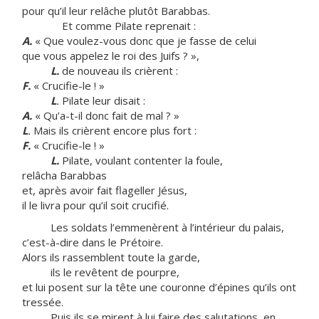
pour qu’il leur relâche plutôt Barabbas.
Et comme Pilate reprenait :
A.
« Que voulez-vous donc que je fasse de celui
que vous appelez le roi des Juifs ? »,
L.
de nouveau ils crièrent :
F.
« Crucifie-le ! »
L
.
Pilate leur disait :
A.
« Qu’a-t-il donc fait de mal ? »
L
.
Mais ils crièrent encore plus fort :
F.
« Crucifie-le ! »
L.
Pilate, voulant contenter la foule,
relâcha Barabbas
et, après avoir fait flageller Jésus,
il le livra pour qu’il soit crucifié.
Les soldats l’emmenèrent à l’intérieur du palais,
c’est-à-dire dans le Prétoire.
Alors ils rassemblent toute la garde,
ils le revêtent de pourpre,
et lui posent sur la tête une couronne d’épines qu’ils ont
tressée.
Puis ils se mirent à lui faire des salutations, en