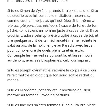
montons vers la croix avec ferveur. ~
Si tu es Simon de Cyrène, prends la croix et suis-le. Si tu
es crucifié avec lui, comme le malfaiteur, reconnais,
comme cet homme juste, qu'il est Dieu. Si lui-même
a
été compté parmi les pécheurs
à cause de toi et de ton
péché, toi, deviens un homme juste à cause de lui. En te
crucifiant, adore celui qui a été crucifié à cause de toi, et
tire quelque profit de ta méchanceté même ; achète le
salut au prix de la mort ; entre au Paradis avec Jésus,
pour comprendre de quels biens tu étais exclu.
Contemple les merveilles qui sont là, et laisse mourir
au-dehors, avec ses blasphèmes, celui qui l'injuriait.
Si tu es Joseph d'Arimathie, réclame le corps à celui qui
l'a fait mettre en croix ; que ton souci soit le rachat du
monde.
Si tu es Nicodème, cet adorateur nocturne de Dieu,
mets-le au tombeau avec les parfums.
Si tu es une des saintes femmes, l'une ou l'autre Marie,