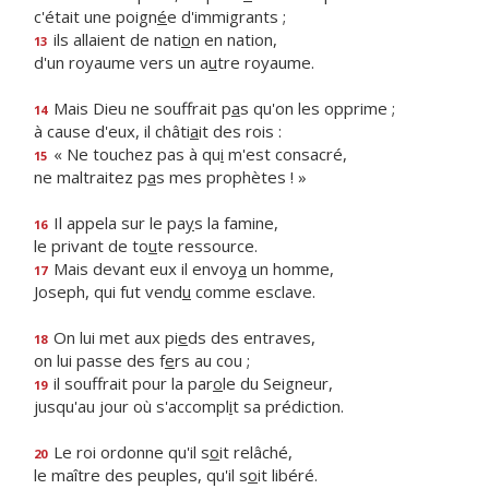
c'était une poign
é
e d'immigrants ;
ils allaient de nati
o
n en nation,
13
d'un royaume vers un a
u
tre royaume.
Mais Dieu ne souffrait p
a
s qu'on les opprime ;
14
à cause d'eux, il châti
a
it des rois :
« Ne touchez pas à qu
i
m'est consacré,
15
ne maltraitez p
a
s mes prophètes ! »
Il appela sur le pa
y
s la famine,
16
le privant de to
u
te ressource.
Mais devant eux il envoy
a
un homme,
17
Joseph, qui fut vend
u
comme esclave.
On lui met aux pi
e
ds des entraves,
18
on lui passe des f
e
rs au cou ;
il souffrait pour la par
o
le du Seigneur,
19
jusqu'au jour où s'accompl
i
t sa prédiction.
Le roi ordonne qu'il s
o
it relâché,
20
le maître des peuples, qu'il s
o
it libéré.