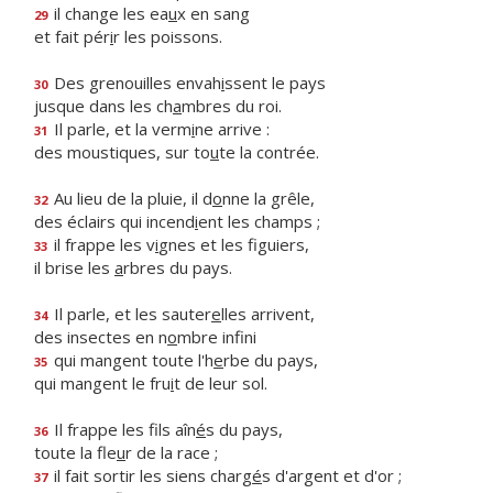
il change les ea
u
x en sang
29
et fait pér
i
r les poissons.
Des grenouilles envah
i
ssent le pays
30
jusque dans les ch
a
mbres du roi.
Il parle, et la verm
i
ne arrive :
31
des moustiques, sur to
u
te la contrée.
Au lieu de la pluie, il d
o
nne la grêle,
32
des éclairs qui incend
i
ent les champs ;
il frappe les v
i
gnes et les figuiers,
33
il brise les
a
rbres du pays.
Il parle, et les sauter
e
lles arrivent,
34
des insectes en n
o
mbre infini
qui mangent toute l'h
e
rbe du pays,
35
qui mangent le fru
i
t de leur sol.
Il frappe les fils aîn
é
s du pays,
36
toute la fle
u
r de la race ;
il fait sortir les siens charg
é
s d'argent et d'or ;
37