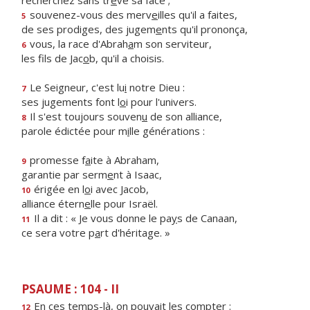
recherchez sans tr
ê
ve sa face ;
souvenez-vous des merv
e
illes qu'il a faites,
5
de ses prodiges, des jugem
e
nts qu'il prononça,
vous, la race d'Abrah
a
m son serviteur,
6
les fils de Jac
o
b, qu'il a choisis.
Le Seigneur, c'est lu
i
notre Dieu :
7
ses jugements font l
o
i pour l'univers.
Il s'est toujours souven
u
de son alliance,
8
parole édictée pour m
i
lle générations :
promesse f
a
ite à Abraham,
9
garantie par serm
e
nt à Isaac,
érigée en l
o
i avec Jacob,
10
alliance étern
e
lle pour Israël.
Il a dit : « Je vous donne le pa
y
s de Canaan,
11
ce sera votre p
a
rt d'héritage. »
PSAUME : 104 - II
En ces temps-là, on pouv
a
it les compter :
12