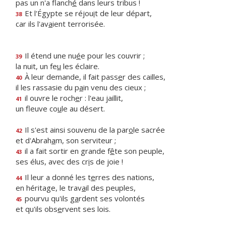
pas un n'a flanch
é
dans leurs tribus !
Et l'Égypte se réjou
i
t de leur départ,
38
car ils l'av
a
ient terrorisée.
Il étend une nu
é
e pour les couvrir ;
39
la nuit, un fe
u
les éclaire.
À leur demande, il fait pass
e
r des cailles,
40
il les rassasie du p
a
in venu des cieux ;
il ouvre le roch
e
r : l'eau jaillit,
41
un fleuve co
u
le au désert.
Il s'est ainsi souvenu de la par
o
le sacrée
42
et d'Abrah
a
m, son serviteur ;
il a fait sortir en grande f
ê
te son peuple,
43
ses élus, avec des cr
i
s de joie !
Il leur a donné les t
e
rres des nations,
44
en héritage, le trav
a
il des peuples,
pourvu qu'ils g
a
rdent ses volontés
45
et qu'ils obs
e
rvent ses lois.