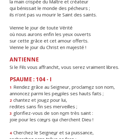
la main crispée du Maître et créateur
qui bénissait le monde des pécheurs ;
ils n’ont pas vu mourir le Saint des saints.
Vienne le jour de toute Vérité
où nous aurons enfin les yeux ouverts
sur cette grâce et cet amour offerts.
Vienne le jour du Christ en majesté !
ANTIENNE
Si le Fils vous affranchit, vous serez vraiment libres.
PSAUME : 104 - I
Rendez grâce au Seigneur, proclam
e
z son nom,
1
annoncez parmi les pe
u
ples ses hauts faits ;
chantez et jou
e
z pour lui,
2
redites sans f
n ses merveilles ;
glorifiez-vous de son n
o
m très saint :
3
joie pour les cœ
u
rs qui cherchent Dieu !
Cherchez le Seigne
u
r et sa puissance,
4