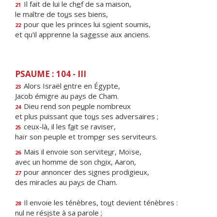
Il fait de lui le ch
e
f de sa maison,
21
le maître de to
u
s ses biens,
pour que les princes lui s
o
ient soumis,
22
et qu'il apprenne la sag
e
sse aux anciens.
PSAUME : 104 - III
Alors Israël
e
ntre en Égypte,
23
Jacob émigre au pa
y
s de Cham.
Dieu rend son pe
u
ple nombreux
24
et plus puissant que to
u
s ses adversaires ;
ceux-là, il les f
a
it se raviser,
25
haïr son peuple et tromp
e
r ses serviteurs.
Mais il envoie son servite
u
r, Moïse,
26
avec un homme de son ch
o
ix, Aaron,
pour annoncer des s
i
gnes prodigieux,
27
des miracles au pa
y
s de Cham.
Il envoie les ténèbres, to
u
t devient ténèbres :
28
nul ne rés
i
ste à sa parole ;