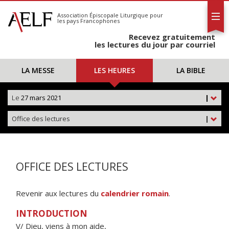
L'AELF
S'abonner
Association Épiscopale Liturgique
pour
les pays Francophones
Calendrier
Recevez gratuitement
Contact
les lectures du jour par courriel
LA MESSE
LES HEURES
LA BIBLE
Le
27 mars 2021
|
Office des lectures
|
OFFICE DES LECTURES
Revenir aux lectures du
calendrier romain
.
INTRODUCTION
V/ Dieu, viens à mon aide,