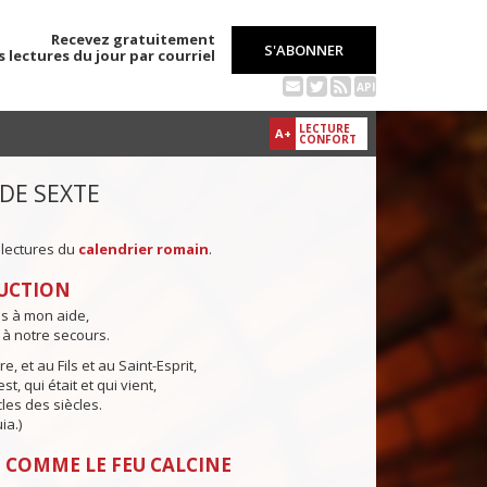
Recevez gratuitement
S'ABONNER
s lectures du jour par courriel
API
LECTURE
A+
CONFORT
 DE SEXTE
 lectures du
calendrier romain
.
UCTION
ns à mon aide,
 à notre secours.
e, et au Fils et au Saint-Esprit,
st, qui était et qui vient,
cles des siècles.
ia.)
 COMME LE FEU CALCINE