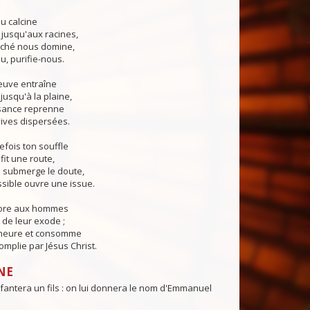
u calcine
 jusqu'aux racines,
ché nous domine,
u, purifie-nous.
euve entraîne
jusqu'à la plaine,
sance reprenne
ives dispersées.
fois ton souffle
fit une route,
submerge le doute,
sible ouvre une issue.
core aux hommes
de leur exode ;
 heure et consomme
mplie par Jésus Christ.
NE
fantera un fils : on lui donnera le nom d'Emmanuel