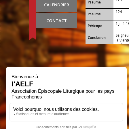
Psaume
CALENDRIER
124
Psaume
CONTACT
1 Jn 4, 1
Péricope
Seigneur
Conclusion
la Vierg
Rédempt
particip