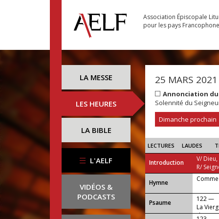
Association Épiscopale Lit
pour les pays Francophon
LA MESSE
25 MARS 2021
Annonciation du
Solennité du Seigneu
LES HEURES
Dimanche prochain
LA BIBLE
LECTURES
LAUDES
T
V/ Dieu,
L'AELF
Introduction
R/ Seign
Comme l
...
Hymne
VIDÉOS &
PODCASTS
122 —
Psaume
La Vierg
d'Emmanu
123