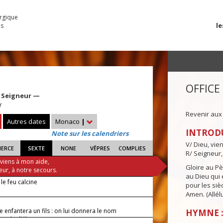
urgique
le
es
OFFICE
 Seigneur —
r
Revenir aux
Autres dates
Monaco
|
INTROD
Note sur les calendriers
V/ Dieu, vie
IERCE
SEXTE
NONE
VÊPRES
COMPLIES
R/ Seigneur,
 viens à mon aide,
Gloire au Pèr
eur, à notre secours.
au Dieu qui e
e feu calcine
pour les siè
Amen. (Allélu
e enfantera un fils : on lui donnera le nom
HYMNE :
el (alléluia).