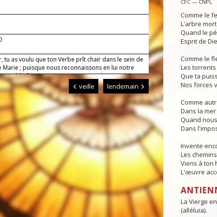
CFC — CNPL
Comme le fe
L'arbre mort
Quand le pé
0
Esprit de Die
Comme le fl
, tu as voulu que ton Verbe prît chair dans le sein de
Les torrents 
e Marie ; puisque nous reconnaissons en lui notre
eur, à la fois homme et Dieu, accorde-nous d'être
Que ta puis
ants de sa nature divine. Lui qui règne.
Nos forces v
veille
lendemain
Comme autre
Dans la mer 
Quand nous 
Dans l'impos
Invente en
Les chemins 
Viens à ton
L'œuvre acco
ANTIEN
La Vierge en
(alléluia).