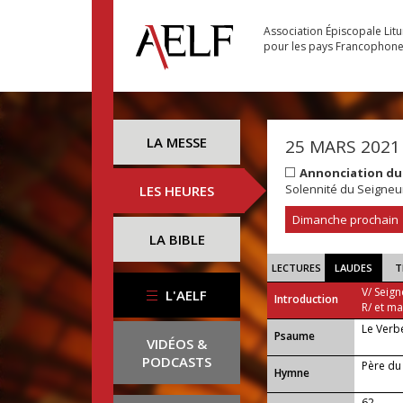
Association Épiscopale Lit
pour les pays Francophon
LA MESSE
25 MARS 2021
Annonciation du
Solennité du Seigneu
LES HEURES
Dimanche prochain
LA BIBLE
LECTURES
LAUDES
T
V/ Seign
L'AELF
Introduction
R/ et m
Le Verbe
Psaume
VIDÉOS &
PODCASTS
Père du
Hymne
62 —