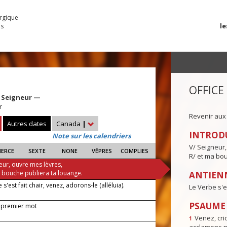
urgique
le
es
OFFICE
 Seigneur —
r
Revenir aux
Autres dates
Canada
|
INTROD
Note sur les calendriers
V/ Seigneur,
IERCE
SEXTE
NONE
VÊPRES
COMPLIES
R/ et ma bou
eur, ouvre mes lèvres,
a bouche publiera ta louange.
ANTIENN
 s'est fait chair, venez, adorons-le (alléluia).
Le Verbe s'es
PSAUME I
 premier mot
Venez, crio
1