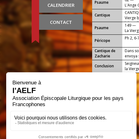
Psaume
CALENDRIER
L'Ange 
appelée 
CANTIQU
Cantique
Vierge b
CONTACT
béni (all
149 —
Psaume
La Vierg
Sauveur 
Ph 2, 6-
Péricope
Cantique de
Dans so
Zacharie
envoya s
Seigneur
Conclusion
la Vierg