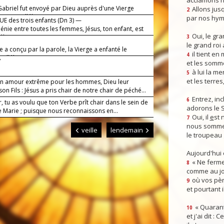
acclamons n
Gabriel fut envoyé par Dieu auprès d'une Vierge
Allons jusq
2
Marie (alléluia).
par nos hym
E des trois enfants (Dn 3) —
énie entre toutes les femmes, Jésus, ton enfant, est
Oui, le gra
éluia).
3
le grand roi
e a conçu par la parole, la Vierge a enfanté le
il tient en
4
(alléluia).
7
et les somm
à lui la mer
5
et les terres
n amour extrême pour les hommes, Dieu leur
on Fils : Jésus a pris chair de notre chair de péché...
Entrez, inc
6
, tu as voulu que ton Verbe prît chair dans le sein de
adorons le 
e Marie ; puisque nous reconnaissons en...
Oui, il
e
st 
7
nous somme
veille
lendemain
le troupeau 
Aujourd'hui
« Ne ferme
8
comme au jou
où vos pèr
9
et pourtant i
« Quarant
10
et j'ai dit :