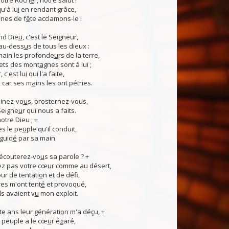
otre Roch
e
r, notre salut !
u'à lu
i
en rendant grâce,
nes de f
ê
te acclamons-le !
nd Die
u
, c'est le Seigneur,
 au-dess
u
s de tous les dieux :
 main les profonde
u
rs de la terre,
ets des mont
a
gnes sont à lui ;
, c'est lu
i
qui l'a faite,
, car ses m
a
ins les ont pétries.
linez-vo
u
s, prosternez-vous,
Seigne
u
r qui nous a faits.
notre Dieu ; +
s le pe
u
ple qu'il conduit,
guid
é
par sa main.
 écouterez-vo
u
s sa parole ? +
z pas votre cœ
u
r comme au désert,
r de tentati
o
n et de défi,
es m'ont tent
é
et provoqué,
ls avaient v
u
mon exploit.
e ans leur générati
o
n m'a déçu, +
 Ce peuple a le cœ
u
r égaré,