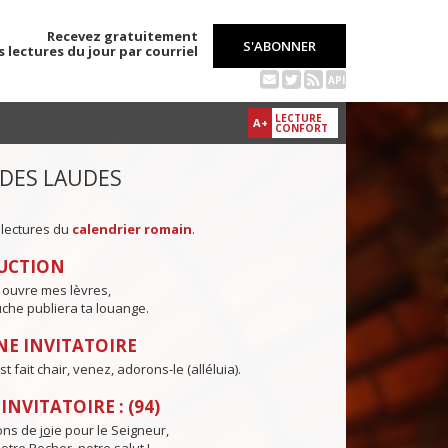
Recevez gratuitement
S'ABONNER
s lectures du jour par courriel
API
LECTURE
A+
CONFORT
 DES LAUDES
 lectures du
calendrier romain
.
UCTION
 ouvre mes lèvres,
che publiera ta louange.
E INVITATOIRE
t fait chair, venez, adorons-le (alléluia).
NVITATOIRE : (94)
ns de j
o
ie pour le Seigneur,