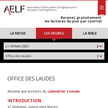
L'AELF
S'abonner
Association Épiscopale Liturgique
pour
les pays Francophones
Calendrier
Recevez gratuitement
Contact
les lectures du jour par courriel
LA MESSE
LES HEURES
LA BIBLE
Le
14 mars 2021
|
Office des laudes
|
OFFICE DES LAUDES
Revenir aux lectures du
calendrier romain
.
INTRODUCTION
V/ Seigneur, ouvre mes lèvres,