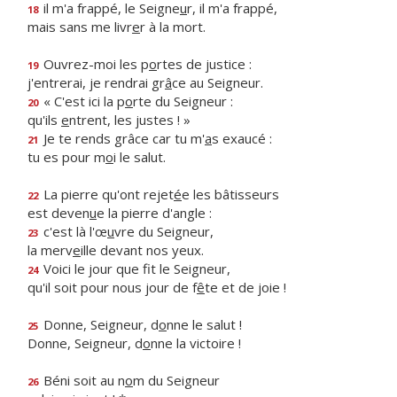
il m'a frappé, le Seigne
u
r, il m'a frappé,
18
mais sans me livr
e
r à la mort.
Ouvrez-moi les p
o
rtes de justice :
19
j'entrerai, je rendrai gr
â
ce au Seigneur.
« C'est ici la p
o
rte du Seigneur :
20
qu'ils
e
ntrent, les justes ! »
Je te rends grâce car tu m'
a
s exaucé :
21
tu es pour m
o
i le salut.
La pierre qu'ont rejet
é
e les bâtisseurs
22
est deven
u
e la pierre d'angle :
c'est là l'œ
u
vre du Seigneur,
23
la merv
e
ille devant nos yeux.
Voici le jour que f
t le Seigneur,
24
qu'il soit pour nous jour de f
ê
te et de joie !
Donne, Seigneur, d
o
nne le salut !
25
Donne, Seigneur, d
o
nne la victoire !
Béni soit au n
o
m du Seigneur
26