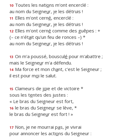
Toutes les nati
o
ns m'ont encerclé :
10
au nom du Seigne
u
r, je les détruis !
Elles m'ont cern
é
, encerclé :
11
au nom du Seigne
u
r, je les détruis !
Elles m'ont cern
é
comme des guêpes : +
12
(– ce n'ét
a
it qu'un feu de ronces –) *
au nom du Seigne
u
r, je les détruis !
On m'a poussé, bouscul
é
pour m'abattre ;
13
mais le Seigne
u
r m'a défendu.
Ma force et mon ch
a
nt, c'est le Seigneur ;
14
il est pour m
o
i le salut.
Clameurs de j
o
ie et de victoire *
15
sous les t
e
ntes des justes :
« Le bras du Seigneur est fort,
le bras du Seigne
u
r se lève, *
16
le bras du Seigne
u
r est fort ! »
Non, je ne mourrai p
a
s, je vivrai
17
pour annoncer les acti
o
ns du Seigneur :