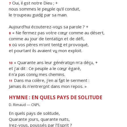
Oui, il
e
st notre Dieu ; +
7
nous sommes le pe
u
ple qu'il conduit,
le troupeau guid
é
par sa main.
Aujourd'hui écouterez-vo
u
s sa parole ? +
« Ne fermez pas votre cœ
u
r comme au désert,
8
comme au jour de tentati
o
n et de défi,
où vos pères m'ont tent
é
et provoqué,
9
et pourtant ils avaient v
u
mon exploit.
« Quarante ans leur générati
o
n m'a déçu, +
10
et j'ai dit : Ce peuple a le cœ
u
r égaré,
il n'a pas conn
u
mes chemins.
Dans ma colère, j'en ai f
a
it le serment :
11
Jamais ils n'entrer
o
nt dans mon repos. »
HYMNE : EN QUELS PAYS DE SOLITUDE
D. Rimaud — CNPL
En quels pays de solitude,
Quarante jours, quarante nuits,
Irez-vous, poussés par l’Esprit ?