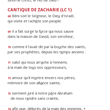
sinon le Christ, le Fils de Dieu ?
CANTIQUE DE ZACHARIE (LC 1)
Béni soit le Seigneur, le Die
u
d'Israël,
68
qui visite et rach
è
te son peuple.
Il a fait surgir la f
o
rce qui nous sauve
69
dans la maison de Dav
i
d, son serviteur,
comme il l'avait dit par la bo
u
che des saints,
70
par ses prophètes, depuis les t
e
mps anciens :
salut qui nous arr
a
che à l'ennemi,
71
à la main de to
u
s nos oppresseurs,
amour qu'il m
o
ntre envers nos pères,
72
mémoire de son alli
a
nce sainte,
serment juré à notre p
è
re Abraham
73
de nous r
e
ndre sans crainte,
afin que, délivrés de la m
a
in des ennemis, +
74