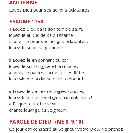
ANTIENNE
Louez Dieu pour ses actions éclatantes !
PSAUME : 150
Louez Dieu dans son t
e
mple saint,
1
louez-le au ci
e
l de sa puissance ;
louez-le pour ses acti
o
ns éclatantes,
2
louez-le sel
o
n sa grandeur !
Louez-le en sonn
a
nt du cor,
3
louez-le sur la h
a
rpe et la cithare ;
louez-le par les c
o
rdes et les flûtes,
4
louez-le par la d
a
nse et le tambour !
Louez-le par les cymb
a
les sonores,
5
louez-le par les cymb
a
les triomphantes !
Et que tout
ê
tre vivant
6
chante lou
a
nge au Seigneur !
PAROLE DE DIEU : (NE 8, 9.10)
Ce jour est consacré au Seigneur votre Dieu. Ne prenez