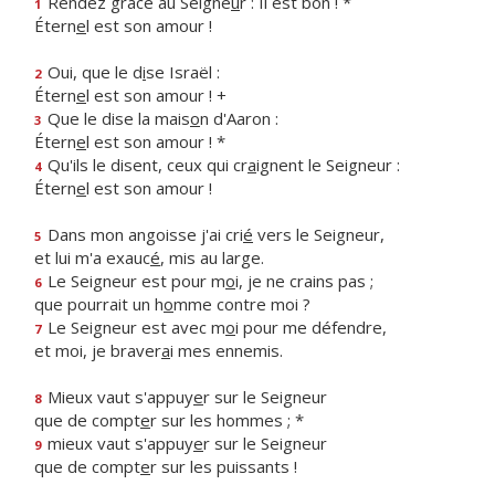
Rendez grâce au Seigne
u
r : Il est bon ! *
1
Étern
e
l est son amour !
Oui, que le d
i
se Israël :
2
Étern
e
l est son amour ! +
Que le dise la mais
o
n d'Aaron :
3
Étern
e
l est son amour ! *
Qu'ils le disent, ceux qui cr
a
ignent le Seigneur :
4
Étern
e
l est son amour !
Dans mon angoisse j'ai cri
é
vers le Seigneur,
5
et lui m'a exauc
é
, mis au large.
Le Seigneur est pour m
o
i, je ne crains pas ;
6
que pourrait un h
o
mme contre moi ?
Le Seigneur est avec m
o
i pour me défendre,
7
et moi, je braver
a
i mes ennemis.
Mieux vaut s'appuy
e
r sur le Seigneur
8
que de compt
e
r sur les hommes ; *
mieux vaut s'appuy
e
r sur le Seigneur
9
que de compt
e
r sur les puissants !