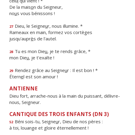
celu
i
qui vient ! *
De la mais
o
n du Seigneur,
no
u
s vous bénissons !
Dieu, le Seigne
u
r, nous illumine. *
27
Rameaux en main, formez vos cortèges
jusqu'aupr
è
s de l'autel.
Tu es mon Die
u
, je te rends grâce, *
28
mon Die
u
, je t'exalte !
Rendez grâce au Seigne
u
r : Il est bon ! *
29
Étern
e
l est son amour !
ANTIENNE
Dieu fort, arrache-nous à la main du puissant, délivre-
nous, Seigneur.
CANTIQUE DES TROIS ENFANTS (DN 3)
Béni sois-tu, Seigne
u
r, Dieu de nos pères :
52
à toi, louange et gloire éternellement !