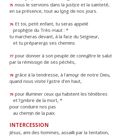
nous le servions dans la just
i
ce et la sainteté,
75
en sa présence, tout au l
o
ng de nos jours.
Et toi, petit enfant, tu seras appelé
76
proph
è
te du Très-Haut : *
tu marcheras devant, à la face du Seigneur,
et tu préparer
a
s ses chemins
pour donner à son peuple de conn
a
ître le salut
77
par la rémissi
o
n de ses péchés,
grâce à la tendresse, à l'amo
u
r de notre Dieu,
78
quand nous visite l'
a
stre d'en haut,
pour illuminer ceux qui habitent les ténèbres
79
et l'
o
mbre de la mort, *
pour conduire nos pas
au chem
i
n de la paix.
INTERCESSION
Jésus, ami des hommes, assailli par la tentation,