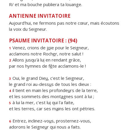
R/ et ma bouche publiera ta louange.
ANTIENNE INVITATOIRE
Aujourd’hui, ne fermons pas notre cœur, mais écoutons
la voix du Seigneur.
PSAUME INVITATOIRE : (94)
Venez, crions de j
o
ie pour le Seigneur,
1
acclamons notre Roch
e
r, notre salut !
Allons jusqu'à lu
i
en rendant grâce,
2
par nos hymnes de f
ê
te acclamons-le !
Oui, le grand Die
u
, c'est le Seigneur,
3
le grand roi au-dess
u
s de tous les dieux :
il tient en main les profonde
u
rs de la terre,
4
et les sommets des mont
a
gnes sont à lui ;
à lui la mer, c'est lu
i
qui l'a faite,
5
et les terres, car ses m
a
ins les ont pétries.
Entrez, inclinez-vo
u
s, prosternez-vous,
6
adorons le Seigne
u
r qui nous a faits.