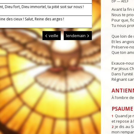
DP — AELF
nt, Dieu fort, Dieu immortel, ta pitié soit sur nous !
Avant la fin 
Nous te prio
eine des cieux ! Salut, Reine des anges !
Pour que, fi
Tu nous pro
veille
lendemain
Que loin de 
Et les angois
Préserve-no
Que ton amo
Exauce-nous,
Par Jésus Ch
Dans l'unité 
Régnant sans
ANTIEN
À l’ombre de 
PSAUME 
Quand je m
1
et repose à l
je dis au 
2
mon rempart