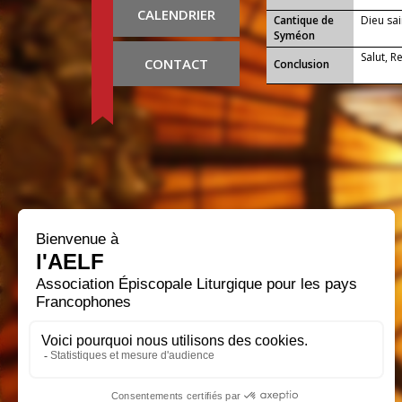
CALENDRIER
Cantique de
Dieu sai
Syméon
Salut, R
CONTACT
Conclusion