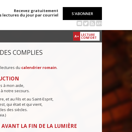
Recevez gratuitement
S'ABONNER
s lectures du jour par courriel
API
LECTURE
A+
CONFORT
 DES COMPLIES
 lectures du
calendrier romain
.
UCTION
ns à mon aide,
 à notre secours.
e, et au Fils et au Saint-Esprit,
st, qui était et qui vient,
cles des siècles.
ia.)
 AVANT LA FIN DE LA LUMIÈRE