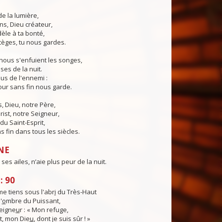
de la lumière,
ns, Dieu créateur,
dèle à ta bonté,
tèges, tu nous gardes.
nous s'enfuient les songes,
ses de la nuit.
us de l'ennemi :
ur sans fin nous garde.
 Dieu, notre Père,
rist, notre Seigneur,
du Saint-Esprit,
 fin dans tous les siècles.
NE
ses ailes, n’aie plus peur de la nuit.
: 90
e tiens sous l'abr
i
du Très-Haut
'
o
mbre du Puissant,
Seigne
u
r : « Mon refuge,
, mon Die
u
, dont je suis sûr ! »