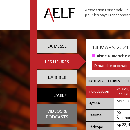
Association Épiscopale Lit
pour les pays Francophon
LA MESSE
14 MARS 2021
4ème Dimanche d
LES HEURES
Dimanche prochain
LA BIBLE
LECTURES
LAUDES
T
V/ Dieu,
Introduction
R/ Seign
L'AELF
Avant la
...
Hymne
VIDÉOS &
90 —
Psaume
PODCASTS
À l’ombr
Ap 22, 4
Péricope