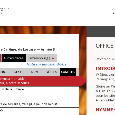
urgique
le
es
OFFICE
e Carême, de Lætare — Année B
Autres dates
Luxembourg
|
Revenir aux
Note sur les calendriers
INTROD
IERCE
SEXTE
NONE
VÊPRES
COMPLIES
V/ Dieu, vie
 viens à mon aide,
R/ Seigneur,
eur, à notre secours.
Gloire au Pèr
 fin de la lumière
au Dieu qui e
pour les siè
Amen. (Allélu
e de ses ailes, n’aie plus peur de la nuit.
HYMNE :
-5