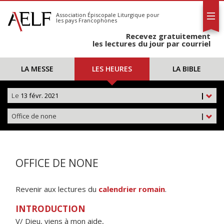
L'AELF
S'abonner
Association Épiscopale Liturgique
pour
les pays Francophones
Calendrier
Recevez gratuitement
Contact
les lectures du jour par courriel
LA MESSE
LES HEURES
LA BIBLE
Le
13 févr. 2021
|
Office de none
|
OFFICE DE NONE
Revenir aux lectures du
calendrier romain
.
INTRODUCTION
V/ Dieu, viens à mon aide,