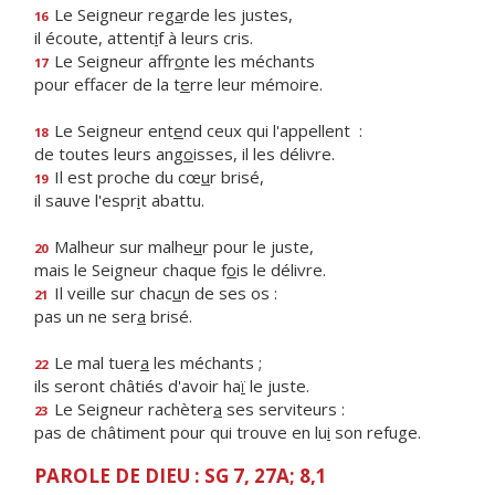
Le Seigneur reg
a
rde les justes,
16
il écoute, attent
i
f à leurs cris.
Le Seigneur affr
o
nte les méchants
17
pour effacer de la t
e
rre leur mémoire.
Le Seigneur ent
e
nd ceux qui l'appellent :
18
de toutes leurs ang
o
isses, il les délivre.
Il est proche du cœ
u
r brisé,
19
il sauve l'espr
i
t abattu.
Malheur sur malhe
u
r pour le juste,
20
mais le Seigneur chaque f
o
is le délivre.
Il veille sur chac
u
n de ses os :
21
pas un ne ser
a
brisé.
Le mal tuer
a
les méchants ;
22
ils seront châtiés d'avoir ha
ï
le juste.
Le Seigneur rachèter
a
ses serviteurs :
23
pas de châtiment pour qui trouve en lu
i
son refuge.
PAROLE DE DIEU : SG 7, 27A; 8,1