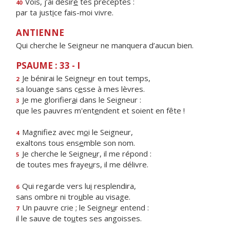
Vois, j’ai désir
é
tes préceptes :
40
par ta just
i
ce fais-moi vivre.
ANTIENNE
Qui cherche le Seigneur ne manquera d’aucun bien.
PSAUME : 33 - I
Je bénirai le Seigne
u
r en tout temps,
2
sa louange sans c
e
sse à mes lèvres.
Je me glorifier
a
i dans le Seigneur :
3
que les pauvres m'ent
e
ndent et soient en fête !
Magnifiez avec m
o
i le Seigneur,
4
exaltons tous ens
e
mble son nom.
Je cherche le Seigne
u
r, il me répond :
5
de toutes mes fraye
u
rs, il me délivre.
Qui regarde vers lu
i
resplendira,
6
sans ombre ni tro
u
ble au visage.
Un pauvre crie ; le Seigne
u
r entend :
7
il le sauve de to
u
tes ses angoisses.