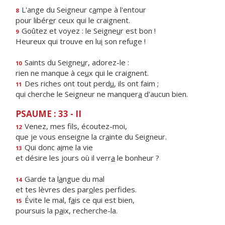
L'ange du Seigneur c
a
mpe à l'entour
8
pour libér
e
r ceux qui le craignent.
Goûtez et voyez : le Seigne
u
r est bon !
9
Heureux qui trouve en lu
i
son refuge !
Saints du Seigne
u
r, adorez-le :
10
rien ne manque à ce
u
x qui le craignent.
Des riches ont tout perd
u
, ils ont faim ;
11
qui cherche le Seigneur ne manquer
a
d'aucun bien.
PSAUME : 33 - II
Venez, mes f
ls, écoutez-moi,
12
que je vous enseigne la cr
a
inte du Seigneur.
Qui donc a
i
me la vie
13
et désire les jours où il verr
a
le bonheur ?
Garde ta l
a
ngue du mal
14
et tes lèvres des par
o
les perfides.
Évite le mal, f
a
is ce qui est bien,
15
poursuis la p
a
ix, recherche-la.