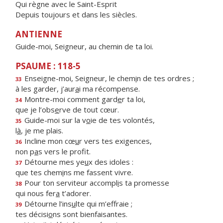
Qui règne avec le Saint-Esprit
Depuis toujours et dans les siècles.
ANTIENNE
Guide-moi, Seigneur, au chemin de ta loi.
PSAUME : 118-5
Enseigne-moi, Seigneur, le chem
i
n de tes ordres ;
33
à les garder, j’aur
a
i ma récompense.
Montre-moi comment gard
e
r ta loi,
34
que je l’obs
e
rve de tout cœur.
Guide-moi sur la v
o
ie de tes volontés,
35
l
à
, je me plais.
Incline mon cœ
u
r vers tes exigences,
36
non p
a
s vers le profit.
Détourne mes ye
u
x des idoles :
37
que tes chem
i
ns me fassent vivre.
Pour ton serviteur accompl
i
s ta promesse
38
qui nous fer
a
t’adorer.
Détourne l’ins
u
lte qui m’effraie ;
39
tes décisi
o
ns sont bienfaisantes.