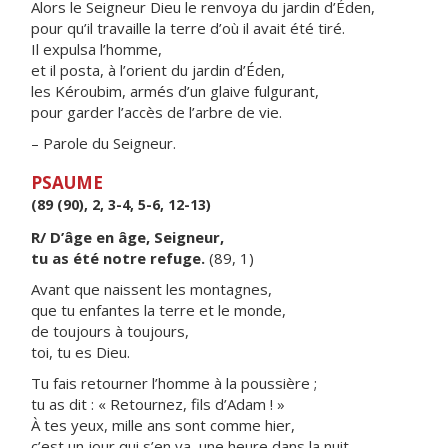
Alors le Seigneur Dieu le renvoya du jardin d’Éden,
pour qu’il travaille la terre d’où il avait été tiré.
Il expulsa l’homme,
et il posta, à l’orient du jardin d’Éden,
les Kéroubim, armés d’un glaive fulgurant,
pour garder l’accès de l’arbre de vie.
– Parole du Seigneur.
PSAUME
(89 (90), 2, 3-4, 5-6, 12-13)
R/ D’âge en âge, Seigneur,
tu as été notre refuge.
(89, 1)
Avant que naissent les montagnes,
que tu enfantes la terre et le monde,
de toujours à toujours,
toi, tu es Dieu.
Tu fais retourner l’homme à la poussière ;
tu as dit : « Retournez, fils d’Adam ! »
À tes yeux, mille ans sont comme hier,
c’est un jour qui s’en va, une heure dans la nuit.