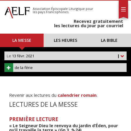
L'AELF
S'abonner
Association Épiscopale Liturgique
pour
les pays Francophones
Calendrier
Recevez gratuitement
Contact
les lectures du jour par courriel
LA MESSE
LES HEURES
LA BIBLE
Le
13 févr. 2021
|
de la férie
Revenir aux lectures du
calendrier romain
.
LECTURES DE LA MESSE
PREMIÈRE LECTURE
« Le Seigneur Dieu le renvoya du jardin d’Éden, pour
qu’il travaille la terre » (Gn 3, 9-24)