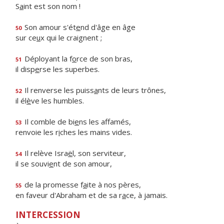
S
a
int est son nom !
Son amour s'ét
e
nd d'âge en âge
50
sur ce
u
x qui le craignent ;
Déployant la f
o
rce de son bras,
51
il disp
e
rse les superbes.
Il renverse les puiss
a
nts de leurs trônes,
52
il él
è
ve les humbles.
Il comble de bi
e
ns les affamés,
53
renvoie les r
i
ches les mains vides.
Il relève Isra
ë
l, son serviteur,
54
il se souvi
e
nt de son amour,
de la promesse f
a
ite à nos pères,
55
en faveur d'Abraham et de sa r
a
ce, à jamais.
INTERCESSION