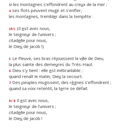
si les montagnes s'effondrent au cre
u
x de la mer ;
ses flots peuvent mug
i
r et s'enfler,
4
les montagnes, trembl
e
r dans la tempête :
(Il
e
st avec nous,
(R/)
le Seigne
u
r de l'univers ;
citad
e
lle pour nous,
le Die
u
de Jacob !)
Le Fleuve, ses bras réjouissent la v
i
lle de Dieu,
5
la plus sainte des deme
u
res du Très-Haut.
Dieu s'y tient : elle
e
st inébranlable ;
6
quand renaît le matin, Die
u
la secourt.
Des peuples mugissent, des r
è
gnes s'effondrent ;
7
quand sa voix retentit, la t
e
rre se défait.
Il
e
st avec nous,
R/ 8
le Seigne
u
r de l'univers ;
citad
e
lle pour nous,
le Die
u
de Jacob !