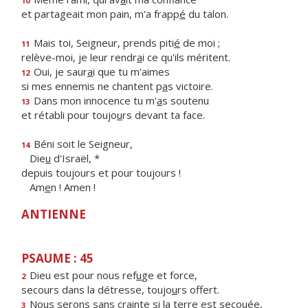
10
et partageait mon pain, m'a frapp
é
du talon.
Mais toi, Seigneur, prends piti
é
de moi ;
11
relève-moi, je leur rendr
a
i ce qu'ils méritent.
Oui, je saur
a
i que tu m'aimes
12
si mes ennemis ne chantent p
a
s victoire.
Dans mon innocence tu m'
a
s soutenu
13
et rétabli pour toujo
u
rs devant ta face.
Béni soit le Seigneur,
14
Die
u
d'Israël, *
depuis toujours et pour toujours !
Am
e
n ! Amen !
ANTIENNE
PSAUME : 45
Dieu est pour nous ref
u
ge et force,
2
secours dans la détresse, toujo
u
rs offert.
Nous serons sans crainte si la t
e
rre est secouée,
3