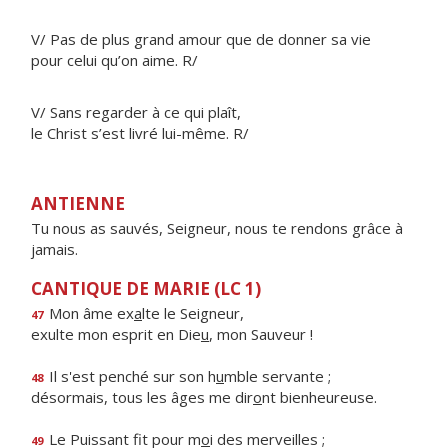
V/ Pas de plus grand amour que de donner sa vie
pour celui qu’on aime. R/
V/ Sans regarder à ce qui plaît,
le Christ s’est livré lui-même. R/
ANTIENNE
Tu nous as sauvés, Seigneur, nous te rendons grâce à
jamais.
CANTIQUE DE MARIE (LC 1)
Mon âme ex
a
lte le Seigneur,
47
exulte mon esprit en Die
u
, mon Sauveur !
Il s'est penché sur son h
u
mble servante ;
48
désormais, tous les âges me dir
o
nt bienheureuse.
Le Puissant fit pour m
o
i des merveilles ;
49