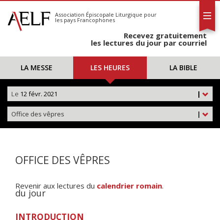
L'AELF
S'abonner
Association Épiscopale Liturgique
pour
les pays Francophones
Calendrier
Recevez gratuitement
Contact
les lectures du jour par courriel
LA MESSE
LES HEURES
LA BIBLE
Le
12 févr. 2021
|
Office des vêpres
|
OFFICE DES VÊPRES
Revenir aux lectures du
calendrier romain
.
du jour
INTRODUCTION