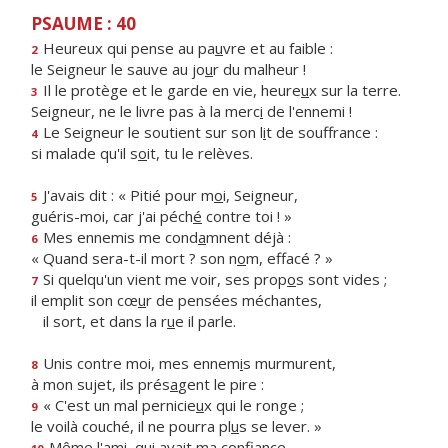
PSAUME : 40
Heureux qui pense au pa
u
vre et au faible :
2
le Seigneur le sauve au jo
u
r du malheur !
Il le protège et le garde en vie, heure
u
x sur la terre.
3
Seigneur, ne le livre pas à la merc
i
de l'ennemi !
Le Seigneur le soutient sur son l
i
t de souffrance :
4
si malade qu'il s
o
it, tu le relèves.
J'avais dit : « Pitié pour m
o
i, Seigneur,
5
guéris-moi, car j'ai péch
é
contre toi ! »
Mes ennemis me cond
a
mnent déjà :
6
« Quand sera-t-il mort ? son n
o
m, effacé ? »
Si quelqu'un vient me voir, ses prop
o
s sont vides ;
7
il emplit son cœ
u
r de pensées méchantes,
il sort, et dans la r
u
e il parle.
Unis contre moi, mes ennem
i
s murmurent,
8
à mon sujet, ils prés
a
gent le pire :
« C'est un mal pernicie
u
x qui le ronge ;
9
le voilà couché, il ne pourra pl
u
s se lever. »
Même l'ami, qui av
a
it ma confiance