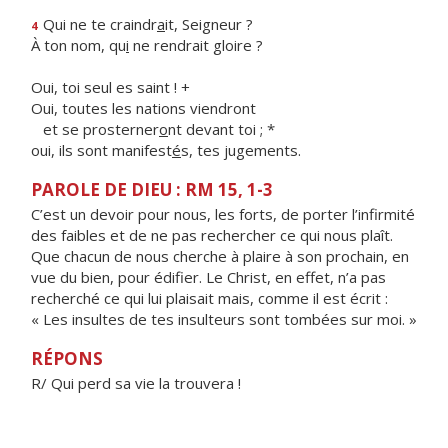
Qui ne te craindr
a
it, Seigneur ?
4
À ton nom, qu
i
ne rendrait gloire ?
Oui, toi seul es saint ! +
Oui, toutes les nations viendront
et se prosterner
o
nt devant toi ; *
oui, ils sont manifest
é
s, tes jugements.
PAROLE DE DIEU : RM 15, 1-3
C’est un devoir pour nous, les forts, de porter l’infirmité
des faibles et de ne pas rechercher ce qui nous plaît.
Que chacun de nous cherche à plaire à son prochain, en
vue du bien, pour édifier. Le Christ, en effet, n’a pas
recherché ce qui lui plaisait mais, comme il est écrit :
« Les insultes de tes insulteurs sont tombées sur moi. »
RÉPONS
R/ Qui perd sa vie la trouvera !