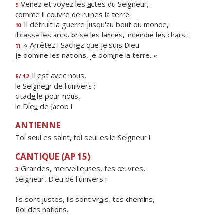
Venez et voyez les
a
ctes du Seigneur,
9
comme il couvre de ru
i
nes la terre.
Il détruit la guerre jusqu'au bo
u
t du monde,
10
il casse les arcs, brise les lances, incend
i
e les chars :
« Arrêtez ! Sach
e
z que je suis Dieu.
11
Je domine les nations, je dom
i
ne la terre. »
Il
e
st avec nous,
R/ 12
le Seigne
u
r de l'univers ;
citad
e
lle pour nous,
le Die
u
de Jacob !
ANTIENNE
Toi seul es saint, toi seul es le Seigneur !
CANTIQUE (AP 15)
Grandes, merveille
u
ses, tes œuvres,
3
Seigneur, Die
u
de l'univers !
Ils sont justes, ils sont vr
a
is, tes chemins,
R
o
i des nations.