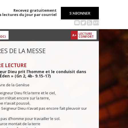
Recevez gratuitement
S'ABONNER
s lectures du jour par courriel
API
LECTURE
A+
DOC)
CONFORT
ES DE LA MESSE
E LECTURE
eur Dieu prit l’homme et le conduisit dans
’Éden » (Gn 2, 4b- 9.15-17)
ivre de la Genèse
igneur Dieu fit la terre et le ciel,
n n’était encore sur la terre,
e n’avait poussé,
 Seigneur Dieu n’avait pas encore fait pleuvoir sur
it pas d’homme pour travailler le sol.
rce montait de la terre