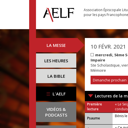
Association Épiscopale Lit
pour les pays Francophon
LA MESSE
10 FÉVR. 2021
mercredi, 5ème 
Impaire
LES HEURES
Ste Scholastique, vie
Mémoire
LA BIBLE
Dimanche prochain
L'AELF
Lectures de la m
Première
« Le Sei
VIDÉOS &
lecture
conduisi
PODCASTS
Bénis l
Psaume
« Ce qui