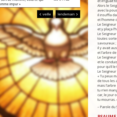
et irriguait 
homme impur »
Alors le Se
avec la pouss
veille
lendemain
il insuffla d
et l’homme d
Le Seigneur 
et y plaça l
Le Seigneur 
toutes sorte
savoureux ;
il y avait au
et l’arbre d
Le Seigneur 
et le conduis
pour qu’il le 
Le Seigneur 
« Tu peux ma
de tous les a
mais l’arbre
tu n’en mang
car, le jour
tu mourras. 
– Parole du 
PSAUME