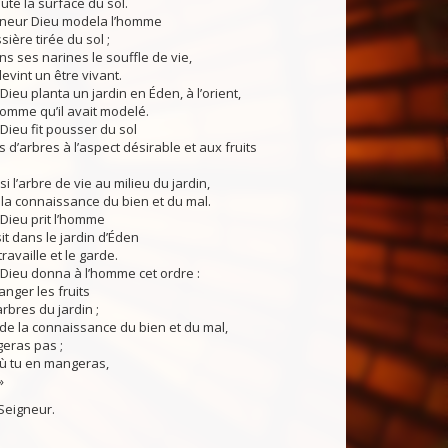
toute la surface du sol.
igneur Dieu modela l’homme
ière tirée du sol ;
ans ses narines le souffle de vie,
evint un être vivant.
Dieu planta un jardin en Éden, à l’orient,
’homme qu’il avait modelé.
Dieu fit pousser du sol
s d’arbres à l’aspect désirable et aux fruits
ssi l’arbre de vie au milieu du jardin,
e la connaissance du bien et du mal.
Dieu prit l’homme
it dans le jardin d’Éden
travaille et le garde.
Dieu donna à l’homme cet ordre :
nger les fruits
rbres du jardin ;
 de la connaissance du bien et du mal,
eras pas ;
 où tu en mangeras,
»
Seigneur.