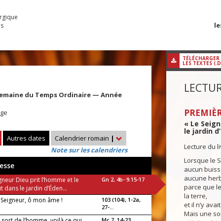
urgique
le
es
TÉLÉCHARGER
LES TEXTES (.
LECTUR
Semaine du Temps Ordinaire — Année
PREMIÈR
rge
« Le Seign
le jardin d
Autres dates
Calendrier romain
|
Lecture du l
Note sur les calendriers
Lorsque le Se
esse
aucun buisso
aucune herb
gneur Dieu prit l’homme et le
Gn 2, 4b- 9.15-17
parce que le
t dans le jardin d’Éden...
la terre,
e Seigneur, ô mon âme !
103 (104), 1-2a,
et il n’y ava
27-...
Mais une sou
 sort de l’homme, voilà ce qui
Mc 7, 14-23